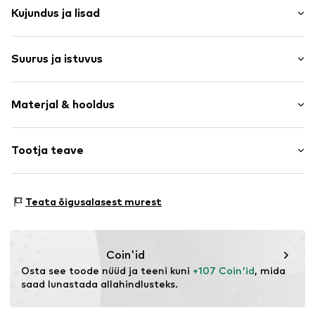
Kujundus ja lisad
Ühevärviline
Suurus ja istuvus
Peidetud tõmblukk
Pikkus: Pikk
Toote nr.
LCA1234001000001
Materjal & hooldus
Istuvus: Alt kitsenev
Piha kõrgus: Keskmine vöökoht
Koostis: 100% Polüuretaan - PUR (taaskasutatud)
Tootja teave
Suuruste tabel
Päritoluriik: Hiina
The Agent SAS
Mitte pesta
RUE SAINT HONORE 231
Teata õigusalasest murest
75001 PARIS
FR
https://www.theagent.com/en/
Coin'id
Osta see toode nüüd ja teeni kuni 
+107 Coin'id
, mida 
saad lunastada allahindlusteks.