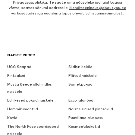
Privaatsuspoliitika
. Te saate oma nõusoleku igal ajal tagasi
võtta, saates sõnumi aadressile
klienditeenindus@aboutyou.ee
või kasutades iga uudiskirja lõpus olevat tühistamisvõimalust.
NAISTE RIIDED
UGG Saapad
Siidist kleidid
Pintsakud
Plätud naistele
Musta Reede allahindlus
Sametpüksid
naistele
Lühikesed püksid naistele
Ecco jalanõud
Hommikumantlid
Naiste sinised pintsakud
Kotid
Puuvillane aluspesu
The North Face spordijoped
Kosmeetikakotid
naistele