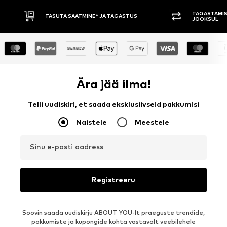
TAGASTAMISE ÕIGUS 30 PÄEVA
TMINE* JA TAGASTUS
JOOKSUL
Ära jää ilma!
Telli uudiskiri, et saada eksklusiivseid pakkumisi
Naistele
Meestele
Sinu e-posti aadress
Registreeru
Soovin saada uudiskirju ABOUT YOU-lt praeguste trendide,
pakkumiste ja kupongide kohta vastavalt veebilehele