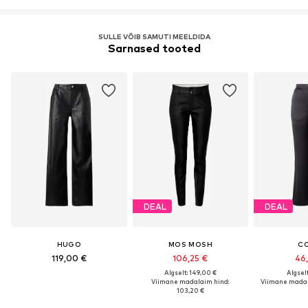
SULLE VÕIB SAMUTI MEELDIDA
Sarnased tooted
DEAL
DEAL
HUGO
MOS MOSH
C
119,00 €
106,25 €
46
Algselt: 149,00 €
Algselt
Viimane madalaim hind:
Viimane madal
103,20 €