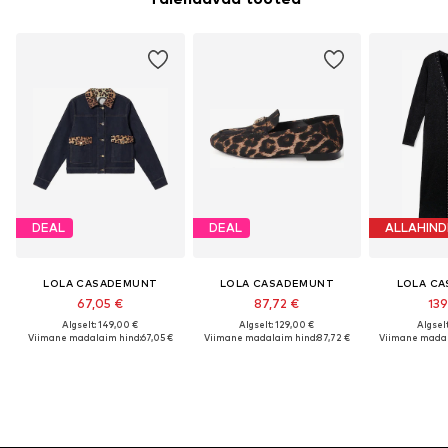
DEAL
DEAL
ALLAHIND
LOLA CASADEMUNT
LOLA CASADEMUNT
LOLA C
67,05 €
87,72 €
139
Algselt: 149,00 €
Algselt: 129,00 €
Algselt
Viimane madalaim hind:
67,05 €
Viimane madalaim hind:
87,72 €
Viimane madal