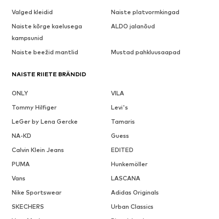
Valged kleidid
Naiste platvormkingad
Naiste kõrge kaelusega
ALDO jalanõud
kampsunid
Naiste beežid mantlid
Mustad pahkluusaapad
NAISTE RIIETE BRÄNDID
ONLY
VILA
Tommy Hilfiger
Levi's
LeGer by Lena Gercke
Tamaris
NA-KD
Guess
Calvin Klein Jeans
EDITED
PUMA
Hunkemöller
Vans
LASCANA
Nike Sportswear
Adidas Originals
SKECHERS
Urban Classics