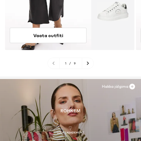
Vaata outfiti
1
/
9
Hakka jälgima
ROHKEM