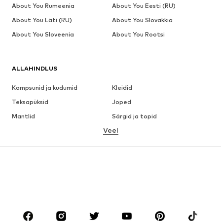
About You Rumeenia
About You Eesti (RU)
About You Läti (RU)
About You Slovakkia
About You Sloveenia
About You Rootsi
ALLAHINDLUS
Kampsunid ja kudumid
Kleidid
Teksapüksid
Joped
Mantlid
Särgid ja topid
Veel
Püksid
Pesu
Seelikud
Pluusid ja tuunikad
Dressipluusid
Pintsakud
Ujumisriided
Pükskostüümid
Suured suurused
Tulevasele emale
Jalanõud
Sport
Aksessuaarid
Premium