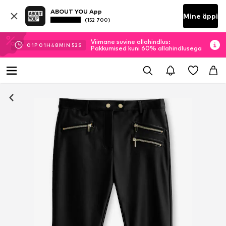
ABOUT YOU App
Mine äppi
(152 700)
Viimane suvine allahindlus:
01
P
01
H
48
MIN
51
S
Pakkumised kuni 60% allahindlusega