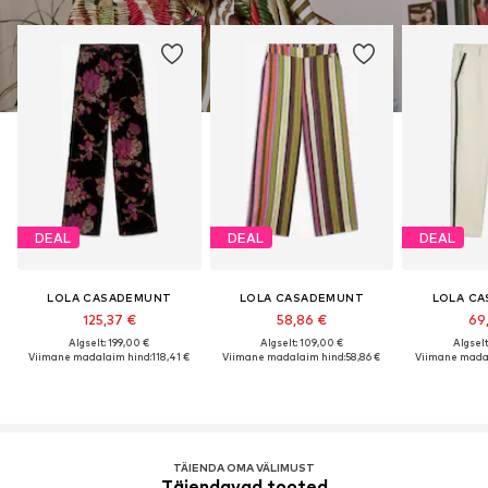
DEAL
DEAL
DEAL
LOLA CASADEMUNT
LOLA CASADEMUNT
LOLA C
125,37 €
58,86 €
69
Algselt: 199,00 €
Algselt: 109,00 €
Algselt
Viimane madalaim hind:
118,41 €
Viimane madalaim hind:
58,86 €
Viimane madal
TÄIENDA OMA VÄLIMUST
Täiendavad tooted