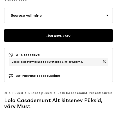
Suuruse valimine
Lisa ostukorvi
3 - 5 tööpäeva
Lõplik eeldatav tarneaeg kuvatakse Sinu ostukorvis.
30-Päevane tagastusõigus
ided
Püksid
Riidest püksid
Lola Casademunt Riidest püksid
Lola Casademunt Alt kitsenev Püksid,
värv Must