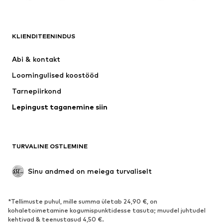
RIIDED
KLIENDITEENINDUS
Uus
Trendikas
Kleidid
Teksapüksid
Abi & kontakt 
Särgid ja topid
Püksid
Loomingulised koostööd
Joped
Kampsunid ja kudumid
Tarnepiirkond
Pesu
Pluusid ja tuunikad
Lepingust taganemine siin
Mantlid
Seelikud
Ujumisriided
Dressipluusid
Pintsakud
Pükskostüümid
TURVALINE OSTLEMINE
Suured suurused
Tulevasele emale
Sündmused
Eksklusiivne
Sinu andmed on meiega turvaliselt
Taaskasutus
*Tellimuste puhul, mille summa ületab 24,90 €, on
JALANÕUD
kohaletoimetamine kogumispunktidesse tasuta; muudel juhtudel
kehtivad & teenustasud 4,50 €.