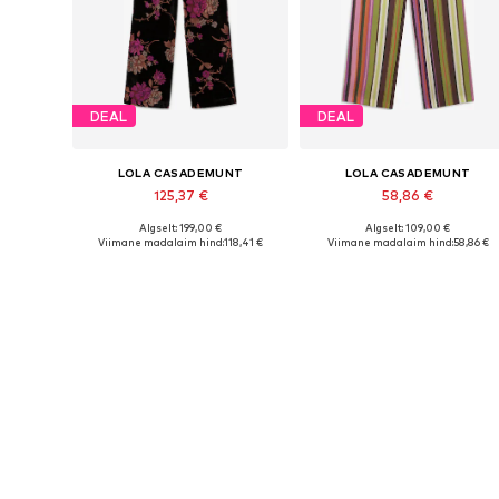
DEAL
DEAL
LOLA CASADEMUNT
LOLA CASADEMUNT
125,37 €
58,86 €
Algselt: 199,00 €
Algselt: 109,00 €
Saadaolevad suurused: 34, 36, 38, 40, 42
Saadaolevad suurused: 34, 36, 3
Viimane madalaim hind:
118,41 €
Viimane madalaim hind:
58,86 €
Lisa ostukorvi
Lisa ostukorvi