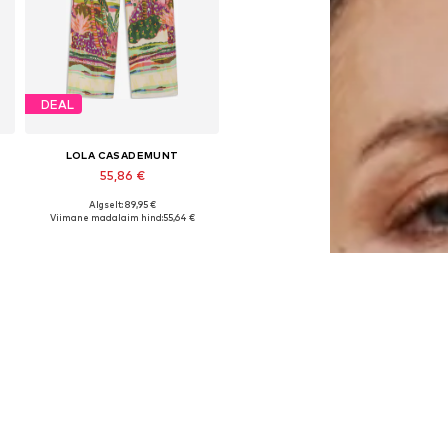
DEAL
LOLA CASADEMUNT
55,86 €
Algselt: 89,95 €
8, 40, 44
Saadaolevad suurused: 36, 40, 42
Viimane madalaim hind:
55,64 €
Lisa ostukorvi