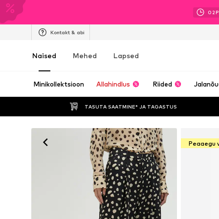
02
P
Kontakt & abi
Naised
Mehed
Lapsed
Minikollektsioon
Allahindlus
Riided
Jalanõ
TASUTA SAATMINE* JA TAGASTUS 
Peaaegu 