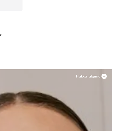
36
 €
Hakka jälgima