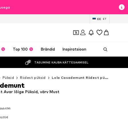
lusega
EE
ET
Top 100
Brändid
Inspiratsioon
TASUMINE KAUBA KÄTTESAAMISEL
Püksid
Riidest püksid
Lola Casademunt Riidest püksid
ademunt
 Avar lõige Püksid, värv Must
ldab KMi
ldab KMi
6,05 €
6,05 €