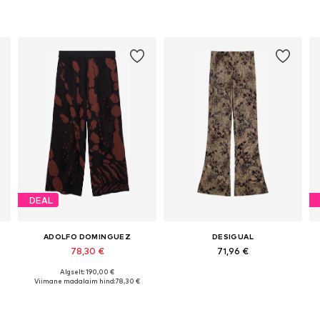
DEAL
ADOLFO DOMINGUEZ
DESIGUAL
78,30 €
71,96 €
Algselt: 190,00 €
8, 40, 42
Saadaolevad suurused: 38, 40, 42
Saadaolevad suurused: 34, 36, 38, 40, 42
Viimane madalaim hind:
78,30 €
Lisa ostukorvi
Lisa ostukorvi