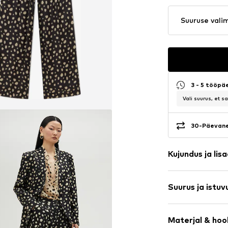
Suuruse vali
3 - 5 tööpä
Vali suurus, et 
30-Päevane
Kujundus ja lis
Täpiline
Suurus ja istuv
Liistuga task
Külgmised si
Pikkus: Pikk
Recycled Cla
Materjal & hoo
Istuvus: Avar 
Tõmblukk