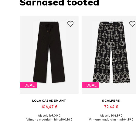
Sarnased tooted
DEAL
DEAL
LOLA CASADEMUNT
SCALPERS
106,47 €
72,44 €
Algselt: 169,00 €
Algselt: 104,99 €
Saadaolevad suurused: 34, 36, 40
Saadaolevad suurused: 34, 36, 3
Viimane madalaim hind:
100,56 €
Viimane madalaim hind:
64,39 €
Lisa ostukorvi
Lisa ostukorvi