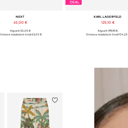
DEAL
NEXT
KARL LAGERFELD
45,00 €
125,10 €
Algselt: 50,00 €
Algselt: 199,95 €
evad suurused: XXL-XXXL, 6XL-7XL
Saadaolevad suurused: 35, 
Viimane madalaim hind:
45,00 €
Viimane madalaim hind:
104,25
Lisa ostukorvi
Lisa ostukorvi