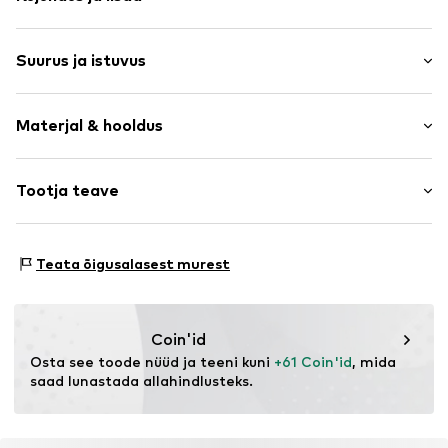
Puuvill
Suurus ja istuvus
Nööpkinnitusega krae
Plisseeritud
Varruka pikkus: Pikad varrukad
Ühe nööbiga mansetid
Materjal & hooldus
Pikkus: Tavaline lõige
Kogu pinda kattev muster
Istuvus: Lõtv tegumood
Klassikaline pluus
Materjal: 100% Puuvill
Tootja teave
Nööbiga kinnitus
Suuruste tabel
Päritoluriik: Hiina
Toote nr.
LCA1532001000001
The Agent SAS
Käsipesu
RUE SAINT HONORE 231
Teata õigusalasest murest
75001 PARIS
FR
https://www.theagent.com/en/
Coin'id
Osta see toode nüüd ja teeni kuni 
+61 Coin'id
, mida 
saad lunastada allahindlusteks.