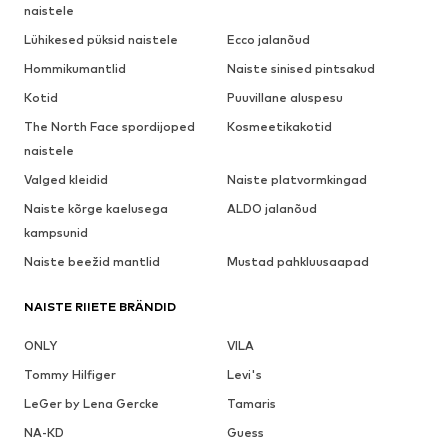
naistele
Lühikesed püksid naistele
Ecco jalanõud
Hommikumantlid
Naiste sinised pintsakud
Kotid
Puuvillane aluspesu
The North Face spordijoped
Kosmeetikakotid
naistele
Valged kleidid
Naiste platvormkingad
Naiste kõrge kaelusega
ALDO jalanõud
kampsunid
Naiste beežid mantlid
Mustad pahkluusaapad
NAISTE RIIETE BRÄNDID
ONLY
VILA
Tommy Hilfiger
Levi's
LeGer by Lena Gercke
Tamaris
NA-KD
Guess