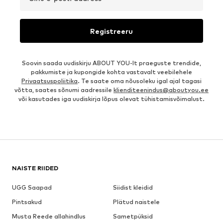
Registreeru
Soovin saada uudiskirju ABOUT YOU-lt praeguste trendide,
pakkumiste ja kupongide kohta vastavalt veebilehele
Privaatsuspoliitika
. Te saate oma nõusoleku igal ajal tagasi
võtta, saates sõnumi aadressile
klienditeenindus@aboutyou.ee
või kasutades iga uudiskirja lõpus olevat tühistamisvõimalust.
NAISTE RIIDED
UGG Saapad
Siidist kleidid
Pintsakud
Plätud naistele
Musta Reede allahindlus
Sametpüksid