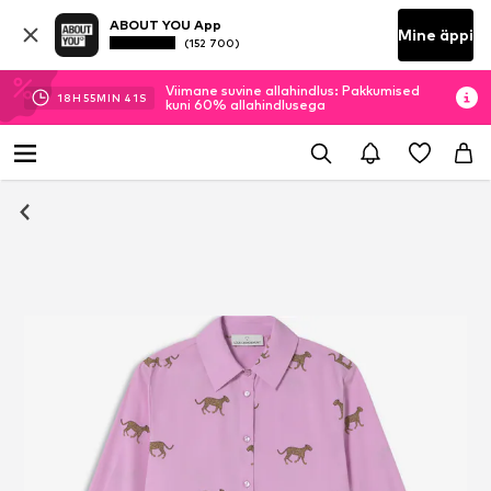
ABOUT YOU App
Mine äppi
(152 700)
Viimane suvine allahindlus: Pakkumised
18
H
55
MIN
40
S
kuni 60% allahindlusega