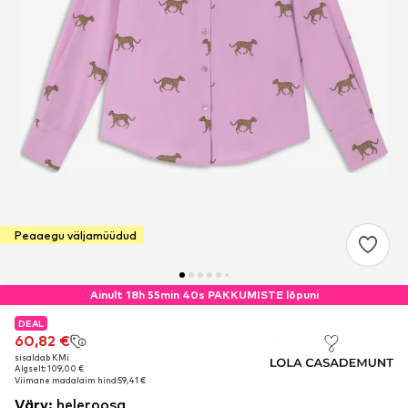
Peaaegu väljamüüdud
Ainult 18h 55min 40s PAKKUMISTE lõpuni
DEAL
DEAL
60,82 €
60,82 €
sisaldab KMi
sisaldab KMi
Algselt: 109,00 €
Algselt: 109,00 €
Viimane madalaim hind:
Viimane madalaim hind:
59,41 €
59,41 €
Värv
:
heleroosa