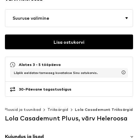
Suuruse valimine
Lisa ostukorvi
Alates 3 - 5 tööpäeva
Lõplik eeldatav tarneaeg kuvatakse Sinu ostukorvis.
30-Päevane tagastusõigus
Pluusid ja tuunikad
Triiksärgid
Lola Casademunt Triiksärgid
Lola Casademunt Pluus, värv Heleroosa
Kujundus ja lisad