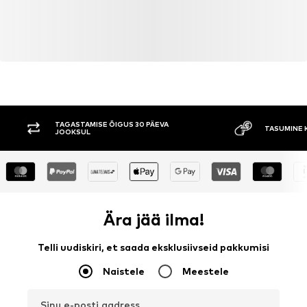
TAGASTAMISE ÕIGUS 30 PÄEVA
TASUMINE 
JOOKSUL
Ära jää ilma!
Telli uudiskiri, et saada eksklusiivseid pakkumisi
Naistele
Meestele
Sinu e-posti aadress