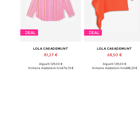
DEAL
DEAL
LOLA CASADEMUNT
LOLA CASADEMUNT
81,27 €
68,50 €
Algselt: 129,00 €
Algselt: 129,00 €
Saadaolevad suurused: L
Saadaol
Viimane madalaim hind:
76,76 €
Viimane madalaim hind:
68,25 €
Lisa ostukorvi
Lisa ostukorvi