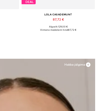
DEAL
LOLA CASADEMUNT
87,72 €
Algselt: 129,00 €
Saadaolevad suurused: 38 x tavaline, 40 x tavaline, 42 x tavaline, 46 x tavaline, 48 x tavaline
Saadaolevad suurused: 36, 37, 38, 39
Viimane madalaim hind:
87,72 €
Lisa ostukorvi
Hakka jälgima