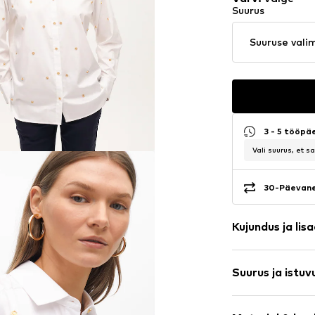
Suurus
Suuruse vali
3 - 5 tööpä
Vali suurus, et 
30-Päevane
Kujundus ja lis
Puuvill
Suurus ja istuv
Nööpkinnitus
Dekoratiivkivi
Varruka pikku
Kahe manseti