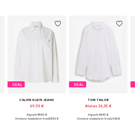
DEAL
DEAL
CALVIN KLEIN JEANS
TOM TAILOR
69,93 €
Alates 26,35 €
Algselt: 99,90 €
Algselt: 69,90 €
uurused: XXS, XS, M, XL, XXL
Saadaolevad suurused: XS, S, M, L, XL
Saadaolevad suurused: S, M, L, XL, XXL, XXXL
Viimane madalaim hind:
59,92 €
Viimane madalaim hind:
21,96 €
Lisa ostukorvi
Lisa ostukorvi