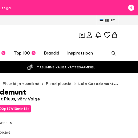
lusega
EE
ET
Top 100
Brändid
Inspiratsioon
TASUMINE KAUBA KÄTTESAAMISEL
Pluusid ja tuunikad
Pikad pluusid
Lola Casademunt Pikad pluusid
ademunt
 Pluus, värv Valge
02
p
17
h
13
min
15
s
02
p
17
h
13
min
15
s
aldab KMi
aldab KMi
00,56 €
00,56 €