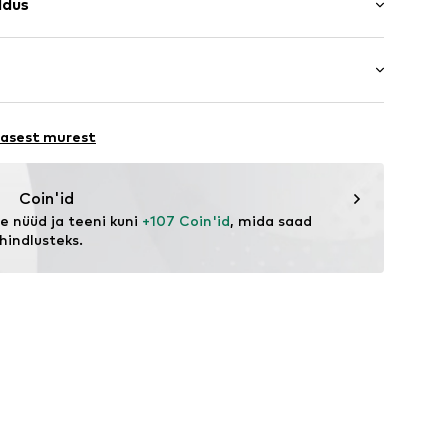
ldus
ige
maalne tegumood
uuvill
luus
a
tus
ORE 231
65001000001
lasest murest
eagent.com/en/
Coin'id
 nüüd ja teeni kuni 
+107 Coin'id
, mida saad 
hindlusteks.