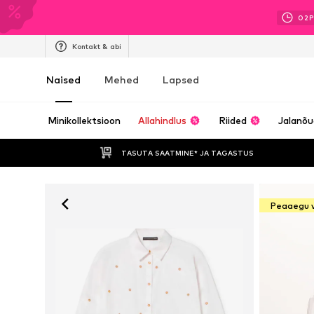
02
P
Kontakt & abi
Naised
Mehed
Lapsed
Minikollektsioon
Allahindlus
Riided
Jalanõ
TASUTA SAATMINE* JA TAGASTUS 
Peaaegu 