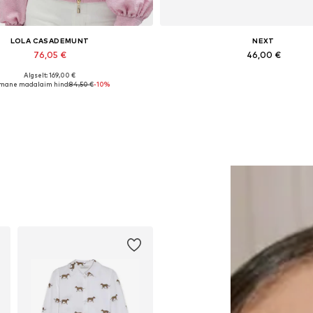
LOLA CASADEMUNT
NEXT
76,05 €
46,00 €
Algselt: 169,00 €
adaolevad suurused: XS, M, L
imane madalaim hind:
84,50 €
-10%
Lisa ostukorvi
Lisa ostukorvi