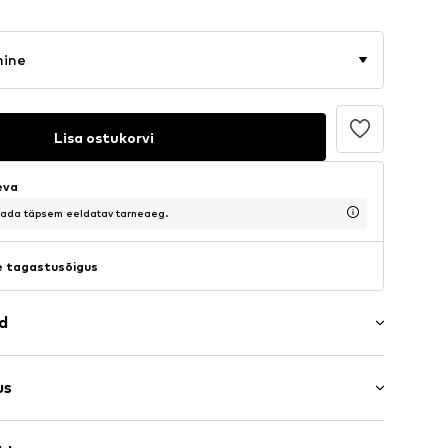
mine
Lisa ostukorvi
eva
saada täpsem eeldatav tarneaeg.
 tagastusõigus
ad
us
ega krae
d
s: Pikad varrukad
nööpi mansetid