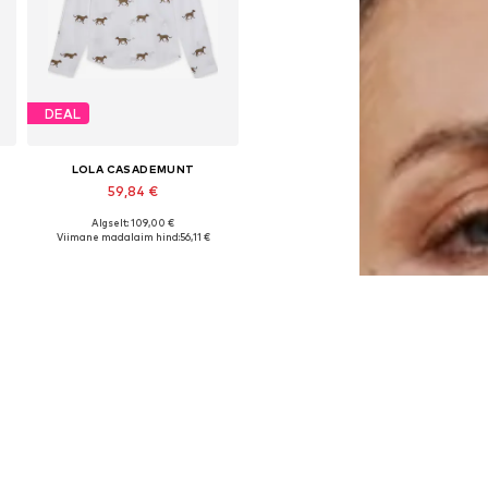
DEAL
LOLA CASADEMUNT
59,84 €
Algselt: 109,00 €
evad suurused: XS, S, M, L
Saadaolevad suurused: XS, S, M, L, XL
Viimane madalaim hind:
56,11 €
Lisa ostukorvi