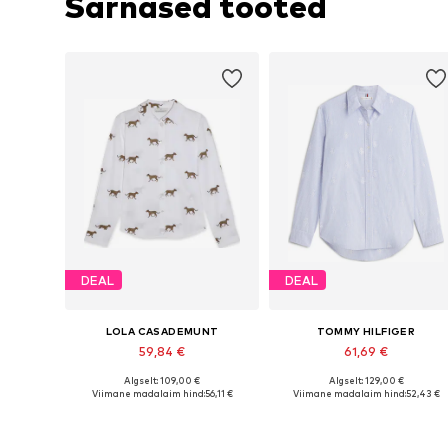
Sarnased tooted
DEAL
DEAL
LOLA CASADEMUNT
TOMMY HILFIGER
59,84 €
61,69 €
Algselt: 109,00 €
Algselt: 129,00 €
Saadaolevad suurused: XS, S, M, L, XL
Saadaolevad s
Viimane madalaim hind:
56,11 €
Viimane madalaim hind:
52,43 €
Lisa ostukorvi
Lisa ostukorvi