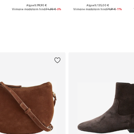
Algselt: 99,90 €
Algselt: 135,00 €
L
Saadaolevad suurused: XS, S, M, L, XL
Saadaolevad suurused: XS, S, M, L, XL
Viimane madalaim hind:
74,93 €
-6%
Viimane madalaim hind:
71,91 €
-11%
Lisa ostukorvi
Lisa ostukorvi