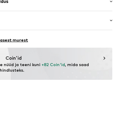
ldus
ige
v tegumood
a
uuvill
attev muster
a
 materjal
luus
esu
ORE 231
lasest murest
tus
04001000001
eagent.com/en/
Coin'id
 nüüd ja teeni kuni 
+82 Coin'id
, mida saad 
hindlusteks.