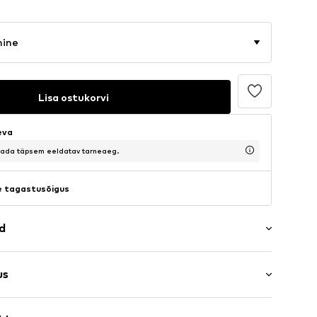
mine
Lisa ostukorvi
eva
saada täpsem eeldatav tarneaeg.
 tagastusõigus
ad
us
ega krae
s: Pikad varrukad
biliist