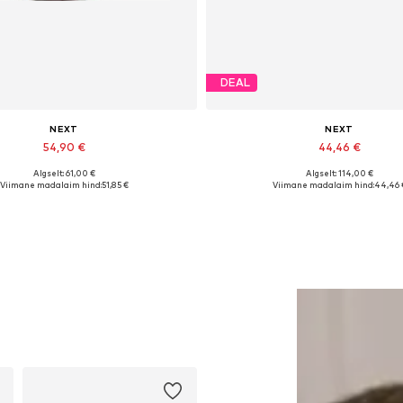
DEAL
NEXT
NEXT
54,90 €
44,46 €
Algselt: 61,00 €
Algselt: 114,00 €
adaolevad suurused: One Size
Saadaolevad suurused: 36, 37, 4
Viimane madalaim hind:
51,85 €
Viimane madalaim hind:
44,46 
Lisa ostukorvi
Lisa ostukorvi