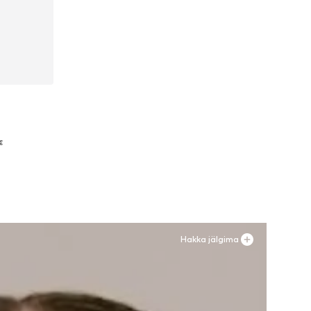
0, 41
€
Hakka jälgima