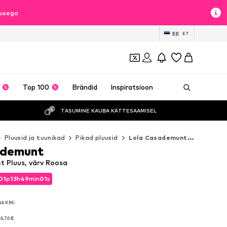
lusega
EE
ET
Top 100
Brändid
Inspiratsioon
TASUMINE KAUBA KÄTTESAAMISEL
Pluusid ja tuunikad
Pikad pluusid
Lola Casademunt Pikad pluusid
ademunt
 Pluus, värv Roosa
01
p
13
h
48
min
58
s
01
p
13
h
48
min
58
s
ab KMi
ab KMi
6,76 €
6,76 €