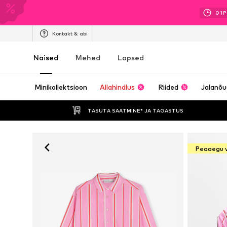
01
P
Kontakt & abi
Naised
Mehed
Lapsed
Minikollektsioon
Allahindlus
Riided
Jalanõ
TASUTA SAATMINE* JA TAGASTUS 
Peaaegu 