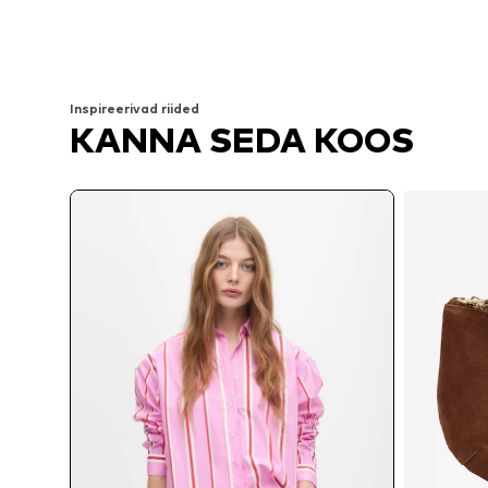
Saadaolevad suurused: M, L, XL
Saadaolevad suurused: XS, M, 
Lisa ostukorvi
Lisa ostukorvi
Inspireerivad riided
KANNA SEDA KOOS