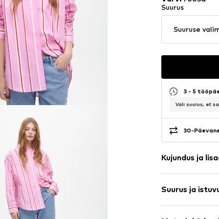
Suurus
Suuruse vali
3 - 5 tööpä
Vali suurus, et 
30-Päevane
Kujundus ja lis
Triibuline
Suurus ja istuv
Puuvill
Nööpkinnitus
Varruka pikku
Ebatasane nöö