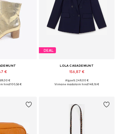
DEAL
SADEMUNT
LOLA CASADEMUNT
47 €
156,87 €
169,00 €
Algselt: 249,00 €
: 36, 37, 38, 39, 40
Saadaolevad suurused: 34, 36, 38, 42
m hind:
100,56 €
Viimane madalaim hind:
148,16 €
tukorvi
Lisa ostukorvi