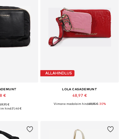
ALLAHINDLUS
SADEMUNT
LOLA CASADEMUNT
98 €
48,97 €
Viimane madalaim hind:
69,95 €
-30%
 69,95 €
rused: One Size
Saadaolevad suurused: 0
im hind:
31,46 €
tukorvi
Lisa ostukorvi