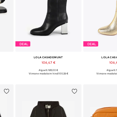
DEAL
DEAL
LOLA CASADEMUNT
LOLA CA
106,47 €
106,
Algselt: 169,00 €
Algselt: 
 40, 41
Saadaolevad suurused: 36, 37, 38, 39, 40, 41
Saadaolevad suurused
Viimane madalaim hind:
100,56 €
Viimane madalai
Lisa ostukorvi
Lisa os