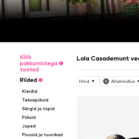
Kõik
Lola Casademunt ve
pakkumistega
tooted
Riided
Hind
Allahindlus
Kleidid
Teksapüksid
Särgid ja topid
Püksid
Joped
Pluusid ja tuunikad