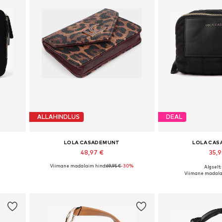
ALLAHINDLUS
DEAL
LOLA CASADEMUNT
LOLA CA
48,97 €
35,
Viimane madalaim hind:
69,95 €
-30%
Algselt:
ize
Saadaolevad suurused: 0
Saadaolevad suu
Viimane madala
Lisa ostukorvi
Lisa os