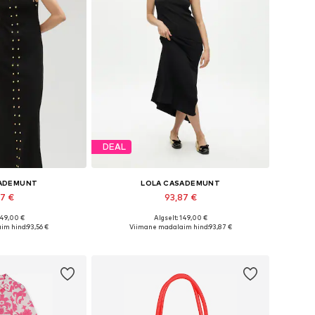
DEAL
SADEMUNT
LOLA CASADEMUNT
87 €
93,87 €
149,00 €
Algselt: 149,00 €
: 34, 36, 38, 40, 42
Saadaolevad suurused: S, M, L
im hind:
93,56 €
Viimane madalaim hind:
93,87 €
tukorvi
Lisa ostukorvi