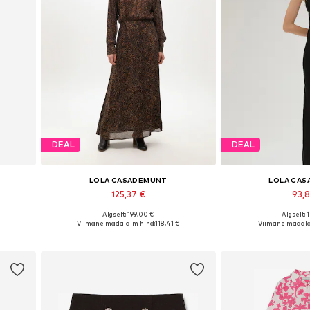
DEAL
DEAL
LOLA CASADEMUNT
LOLA CA
125,37 €
93,
Algselt: 199,00 €
Algselt: 
 40, 42
Saadaolevad suurused: 34, 36, 38, 40
Saadaolevad suurused
Viimane madalaim hind:
118,41 €
Viimane madala
Lisa ostukorvi
Lisa os