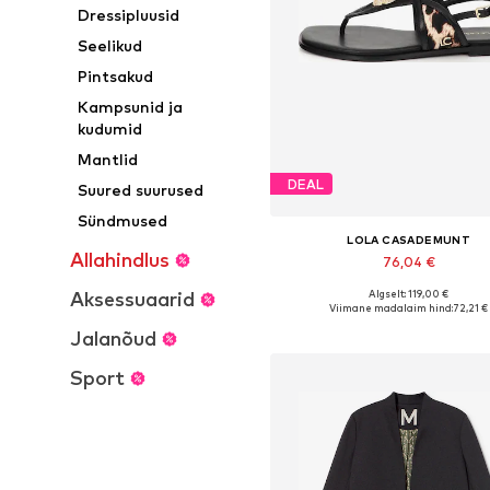
Dressipluusid
Seelikud
Pintsakud
Kampsunid ja
kudumid
Mantlid
DEAL
Suured suurused
Sündmused
LOLA CASADEMUNT
Allahindlus
76,04 €
Algselt: 119,00 €
Aksessuaarid
Saadaolevad suurused: 37, 38, 39,
Viimane madalaim hind:
72,21 €
Lisa ostukorvi
Jalanõud
Sport