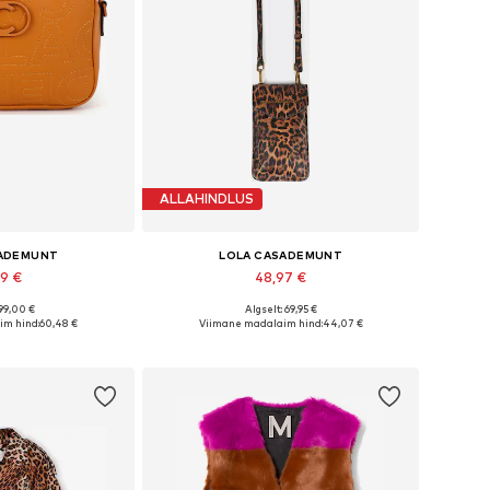
ALLAHINDLUS
SADEMUNT
LOLA CASADEMUNT
49 €
48,97 €
 99,00 €
Algselt: 69,95 €
rused: One Size
Saadaolevad suurused: 0
im hind:
60,48 €
Viimane madalaim hind:
44,07 €
tukorvi
Lisa ostukorvi