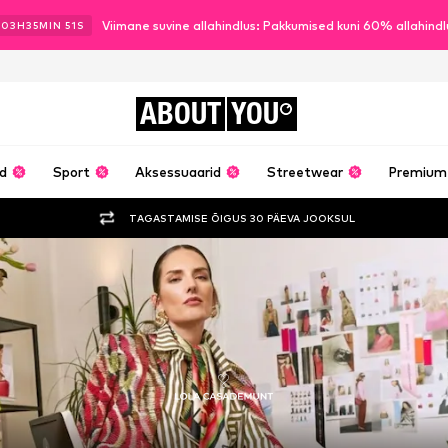
Viimane suvine allahindlus: Pakkumised kuni 60% allahind
03
H
35
MIN
50
S
ABOUT
YOU
ud
Sport
Aksessuaarid
Streetwear
Premium
TAGASTAMISE ÕIGUS 30 PÄEVA JOOKSUL