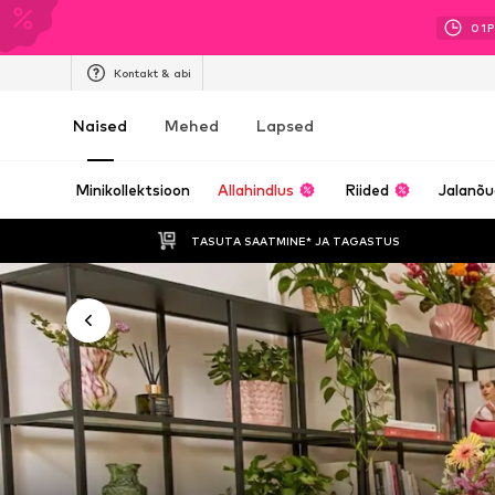
01
P
Kontakt & abi
Naised
Mehed
Lapsed
Minikollektsioon
Allahindlus
Riided
Jalanõ
TASUTA SAATMINE* JA TAGASTUS 