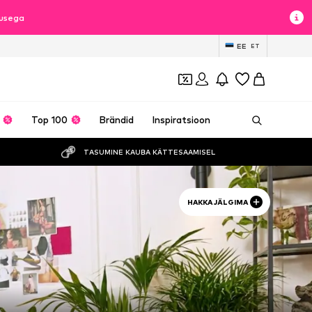
lusega
EE
ET
Top 100
Brändid
Inspiratsioon
TASUMINE KAUBA KÄTTESAAMISEL
HAKKA JÄLGIMA