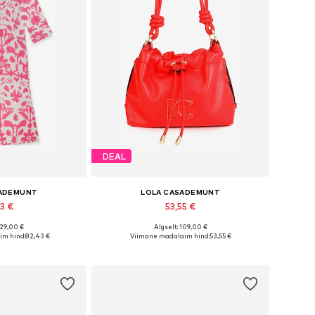
DEAL
SADEMUNT
LOLA CASADEMUNT
43 €
53,55 €
129,00 €
Algselt: 109,00 €
ed: 36, 38, 40, 42
Saadaolevad suurused: One Size
im hind:
82,43 €
Viimane madalaim hind:
53,55 €
tukorvi
Lisa ostukorvi