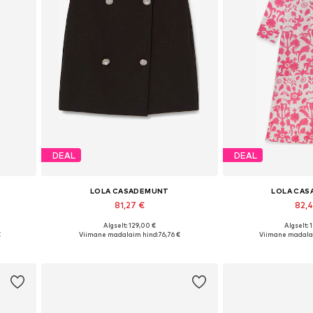
DEAL
DEAL
LOLA CASADEMUNT
LOLA CA
81,27 €
82,
Algselt: 129,00 €
Algselt: 
0, 42
Saadaolevad suurused: 36, 38, 40
Saadaolevad suurus
€
Viimane madalaim hind:
76,76 €
Viimane madala
Lisa ostukorvi
Lisa os