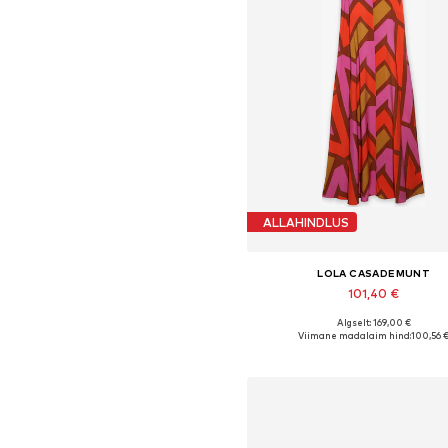
ALLAHINDLUS
LOLA CASADEMUNT
101,40 €
Algselt: 169,00 €
Saadaolevad suurused: 34, 38, 4
Viimane madalaim hind:
100,56 
Lisa ostukorvi