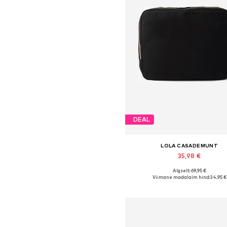
DEAL
LOLA CASADEMUNT
35,98 €
Algselt: 69,95 €
Saadaolevad suurused: One S
Viimane madalaim hind:
34,95 €
Lisa ostukorvi