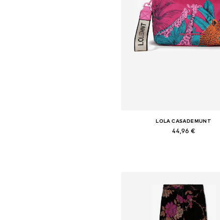
LOLA CASADEMUNT
44,96 €
Saadaolevad suurused: One S
Lisa ostukorvi