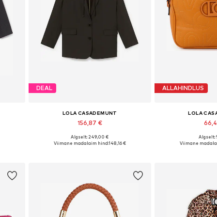
DEAL
ALLAHINDLUS
LOLA CASADEMUNT
LOLA CA
156,87 €
66,
Algselt: 249,00 €
Algselt:
L, XL
Saadaolevad suurused: 34, 36, 38, 42
Saadaolevad suu
€
Viimane madalaim hind:
148,16 €
Viimane madala
Lisa ostukorvi
Lisa os