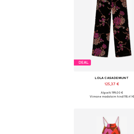
DEAL
LOLA CASADEMUNT
125,37 €
Algselt: 199,00 €
Saadaolevad suurused: 34, 36, 38,
Viimane madalaim hind:
118,41 €
Lisa ostukorvi