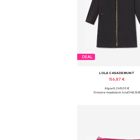
DEAL
LOLA CASADEMUNT
156,87 €
Algselt: 249,00 €
Saadaolevad suurused: XS, S, M, 
Viimane madalaim hind:
148,16 
Lisa ostukorvi