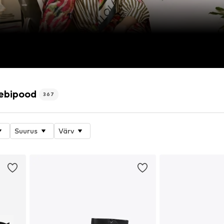
ebipood
367
Suurus
Värv