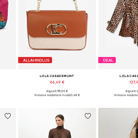
ALLAHINDLUS
DEAL
LOLA CASADEMUNT
LOLA CA
66,49 €
137,
Algselt: 99,00 €
Algselt: 
ize
Saadaolevad suurused: One Size
Saadaolevad suuru
Viimane madalaim hind:
60,48 €
Viimane madalai
Lisa ostukorvi
Lisa os