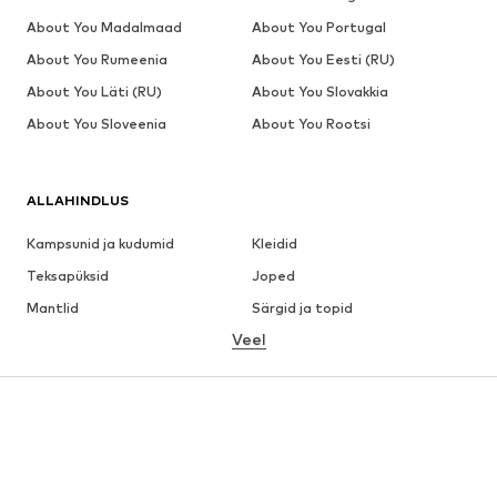
About You Madalmaad
About You Portugal
About You Rumeenia
About You Eesti (RU)
About You Läti (RU)
About You Slovakkia
About You Sloveenia
About You Rootsi
ALLAHINDLUS
Kampsunid ja kudumid
Kleidid
Teksapüksid
Joped
Mantlid
Särgid ja topid
Veel
Püksid
Pesu
Seelikud
Pluusid ja tuunikad
Dressipluusid
Pintsakud
Ujumisriided
Pükskostüümid
Suured suurused
Tulevasele emale