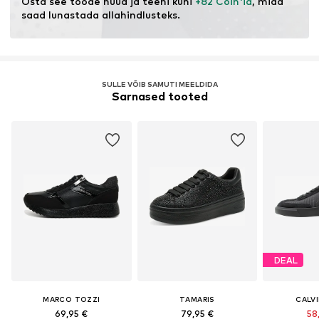
Osta see toode nüüd ja teeni kuni 
+82 Coin'id
, mida 
saad lunastada allahindlusteks.
SULLE VÕIB SAMUTI MEELDIDA
Sarnased tooted
DEAL
MARCO TOZZI
TAMARIS
CALVI
69,95 €
79,95 €
58