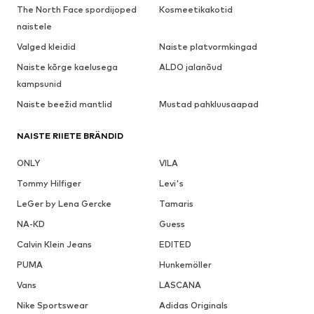
The North Face spordijoped
Kosmeetikakotid
naistele
Valged kleidid
Naiste platvormkingad
Naiste kõrge kaelusega
ALDO jalanõud
kampsunid
Naiste beežid mantlid
Mustad pahkluusaapad
NAISTE RIIETE BRÄNDID
ONLY
VILA
Tommy Hilfiger
Levi's
LeGer by Lena Gercke
Tamaris
NA-KD
Guess
Calvin Klein Jeans
EDITED
PUMA
Hunkemöller
Vans
LASCANA
Nike Sportswear
Adidas Originals