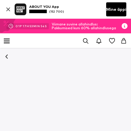
ABOUT YOU App
Mine äppi
(152 700)
Viimane suvine allahindlus:
01
P
17
H
53
MIN
53
S
Pakkumised kuni 60% allahindlusega