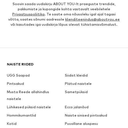
Soovin saada uudiskirju ABOUT YOU-lt praeguste trendide,
pakkumiste ja kupongide kohta vastavalt veebilehele
Privaatsuspoliitika
. Te saate oma nõusoleku igal ajal tagasi
võtta, saates sõnumi aadressile
klienditeenindus@aboutyou.ee
või kasutades iga uudiskirja lõpus olevat tühistamisvõimalust.
NAISTE RIIDED
UGG Saapad
Siidist kleidid
Pintsakud
Plätud naistele
Musta Reede allahindlus
Sametpüksid
naistele
Lühikesed püksid naistele
Ecco jalanõud
Hommikumantlid
Naiste sinised pintsakud
Kotid
Puuvillane aluspesu