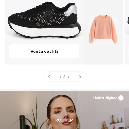
Vaata outfiti
1
/
9
Hakka jälgima
ROHKEM