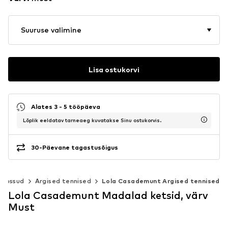
Suuruse valimine
Lisa ostukorvi
Alates 3 - 5 tööpäeva
Lõplik eeldatav tarneaeg kuvatakse Sinu ostukorvis.
30-Päevane tagastusõigus
 tossud
Argised tennised
Lola Casademunt Argised tennised
Lola Casademunt Madalad ketsid, värv
Must