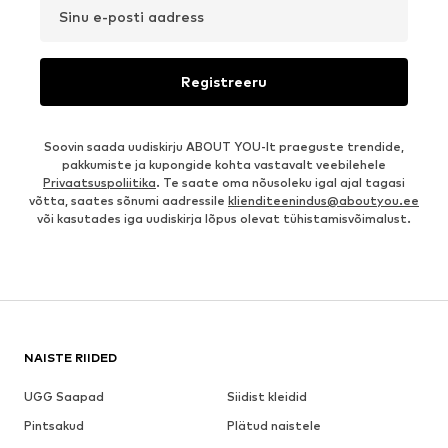
Sinu e-posti aadress
Registreeru
Soovin saada uudiskirju ABOUT YOU-lt praeguste trendide,
pakkumiste ja kupongide kohta vastavalt veebilehele
Privaatsuspoliitika
. Te saate oma nõusoleku igal ajal tagasi
võtta, saates sõnumi aadressile
klienditeenindus@aboutyou.ee
või kasutades iga uudiskirja lõpus olevat tühistamisvõimalust.
NAISTE RIIDED
UGG Saapad
Siidist kleidid
Pintsakud
Plätud naistele