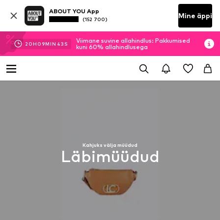
ABOUT YOU App
Mine äppi
(152 700)
Viimane suvine allahindlus: Pakkumised
20
H
09
MIN
42
S
kuni 60% allahindlusega
Kahjuks välja müüdud
Läbimüüdud