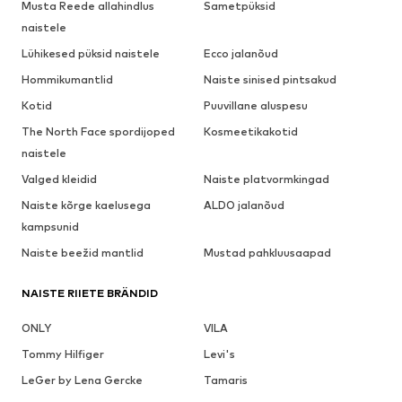
Musta Reede allahindlus
Sametpüksid
naistele
Lühikesed püksid naistele
Ecco jalanõud
Hommikumantlid
Naiste sinised pintsakud
Kotid
Puuvillane aluspesu
The North Face spordijoped
Kosmeetikakotid
naistele
Valged kleidid
Naiste platvormkingad
Naiste kõrge kaelusega
ALDO jalanõud
kampsunid
Naiste beežid mantlid
Mustad pahkluusaapad
NAISTE RIIETE BRÄNDID
ONLY
VILA
Tommy Hilfiger
Levi's
LeGer by Lena Gercke
Tamaris