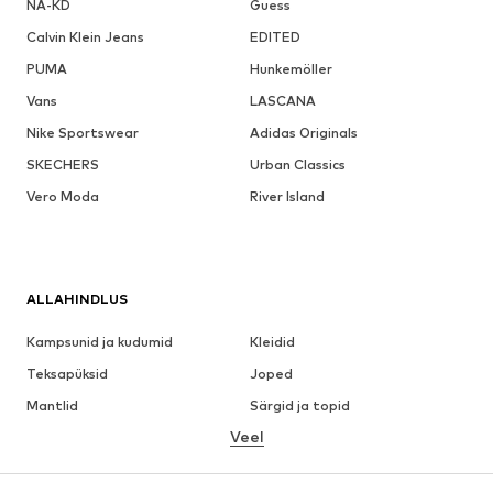
NA-KD
Guess
Calvin Klein Jeans
EDITED
PUMA
Hunkemöller
Vans
LASCANA
Nike Sportswear
Adidas Originals
SKECHERS
Urban Classics
Vero Moda
River Island
ALLAHINDLUS
Kampsunid ja kudumid
Kleidid
Teksapüksid
Joped
Mantlid
Särgid ja topid
Veel
Püksid
Pesu
Seelikud
Pluusid ja tuunikad