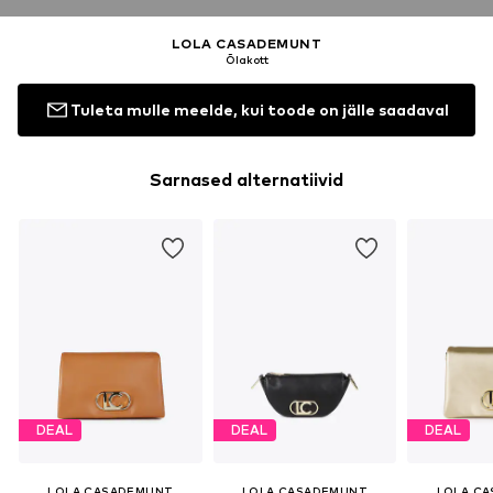
LOLA CASADEMUNT
Õlakott
Tuleta mulle meelde, kui toode on jälle saadaval
Sarnased alternatiivid
DEAL
DEAL
DEAL
LOLA CASADEMUNT
LOLA CASADEMUNT
LOLA C