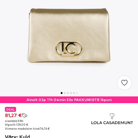
Ainult 02p 11h 04min 52s PAKKUMISTE lõpuni
DEAL
DEAL
DEAL
81,27 €
81,27 €
81,27 €
sisaldab KMi
sisaldab KMi
sisaldab KMi
Algselt: 129,00 €
Algselt: 129,00 €
Algselt: 129,00 €
Viimane madalaim hind:
Viimane madalaim hind:
Viimane madalaim hind:
76,76 €
76,76 €
76,76 €
Värv
:
Kuld