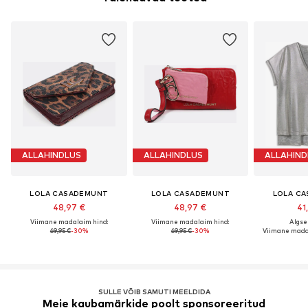
ALLAHINDLUS
ALLAHINDLUS
ALLAHIND
LOLA CASADEMUNT
LOLA CASADEMUNT
LOLA C
48,97 €
48,97 €
41
Viimane madalaim hind:
Viimane madalaim hind:
Algsel
69,95 €
-30%
69,95 €
-30%
Viimane mada
SULLE VÕIB SAMUTI MEELDIDA
Meie kaubamärkide poolt sponsoreeritud