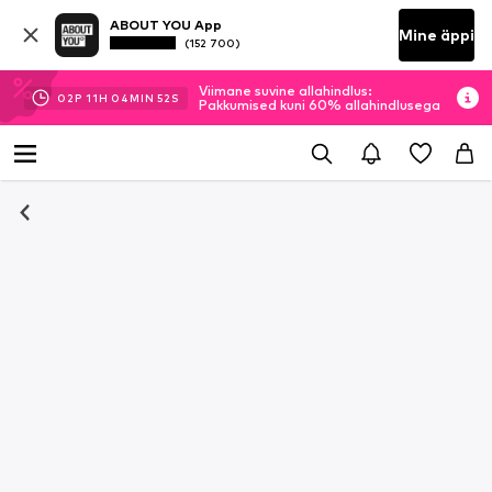
ABOUT YOU App
Mine äppi
(152 700)
Viimane suvine allahindlus:
02
P
11
H
04
MIN
52
S
Pakkumised kuni 60% allahindlusega