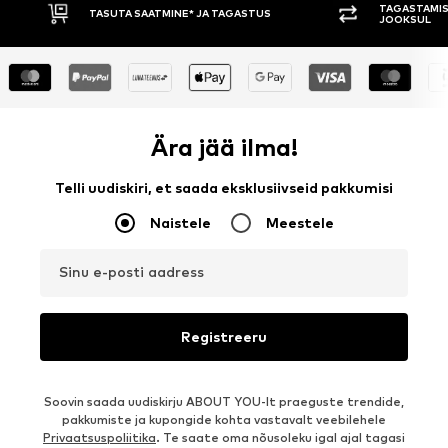
TAGASTAMISE ÕIGUS 30 PÄEVA
TASUMINE 
JOOKSUL
Ära jää ilma!
Telli uudiskiri, et saada eksklusiivseid pakkumisi
Naistele
Meestele
Sinu e-posti aadress
Registreeru
Soovin saada uudiskirju ABOUT YOU-lt praeguste trendide,
pakkumiste ja kupongide kohta vastavalt veebilehele
Privaatsuspoliitika
. Te saate oma nõusoleku igal ajal tagasi