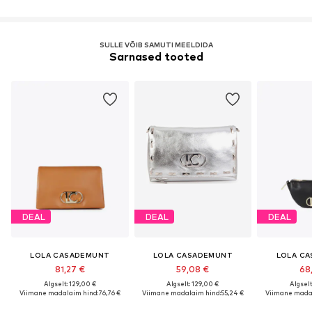
SULLE VÕIB SAMUTI MEELDIDA
Sarnased tooted
DEAL
DEAL
DEAL
LOLA CASADEMUNT
LOLA CASADEMUNT
LOLA C
81,27 €
59,08 €
68
Algselt: 129,00 €
Algselt: 129,00 €
Algselt
Viimane madalaim hind:
76,76 €
Viimane madalaim hind:
55,24 €
Viimane madal