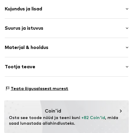
Kujundus ja lisad
Ühevärviline
Suurus ja istuvus
Nahaimitatsioon
Tõmblukk
Vöö/sanga pikkus: Pikk kanderihm / risti üle keha
Etiketi tikand
Materjal & hooldus
Tekstiil
Magnetkinnitus
Pealmine materjal: Polüuretaan - PUR (taaskasutatud)
Tootja teave
Toote nr.
LCA1275001000001
Vooder: Tekstiil
The Agent SAS
Päritoluriik: Hiina
RUE SAINT HONORE 231
Teata õigusalasest murest
Käsipesu
75001 PARIS
FR
https://www.theagent.com/en/
Coin'id
Osta see toode nüüd ja teeni kuni 
+82 Coin'id
, mida 
saad lunastada allahindlusteks.