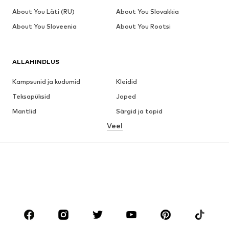
About You Läti (RU)
About You Slovakkia
About You Sloveenia
About You Rootsi
ALLAHINDLUS
Kampsunid ja kudumid
Kleidid
Teksapüksid
Joped
Mantlid
Särgid ja topid
Veel
Püksid
Pesu
Seelikud
Pluusid ja tuunikad
Dressipluusid
Pintsakud
Ujumisriided
Pükskostüümid
Suured suurused
Tulevasele emale
Jalanõud
Sport
Aksessuaarid
Premium