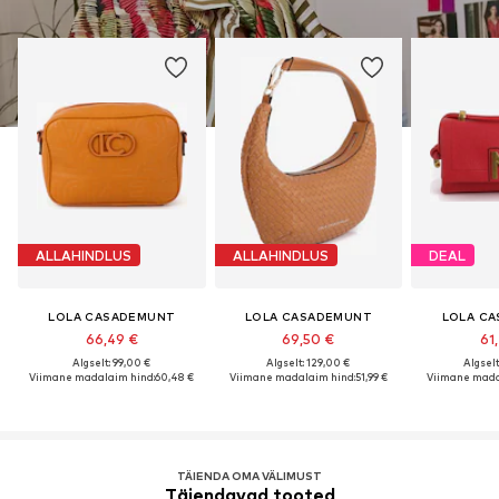
ALLAHINDLUS
ALLAHINDLUS
DEAL
LOLA CASADEMUNT
LOLA CASADEMUNT
LOLA C
66,49 €
69,50 €
61
Algselt: 99,00 €
Algselt: 129,00 €
Algselt
Viimane madalaim hind:
60,48 €
Viimane madalaim hind:
51,99 €
Viimane mada
TÄIENDA OMA VÄLIMUST
Täiendavad tooted