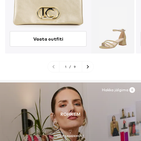
Vaata outfiti
1
/
9
Hakka jälgima
ROHKEM