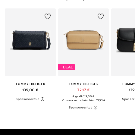
DEAL
TOMMY HILFIGER
TOMMY HILFIGER
TOMMY 
139,00 €
72,17 €
129
Algselt: 119,00 €
Viimane madalaim hind:
69,93 €