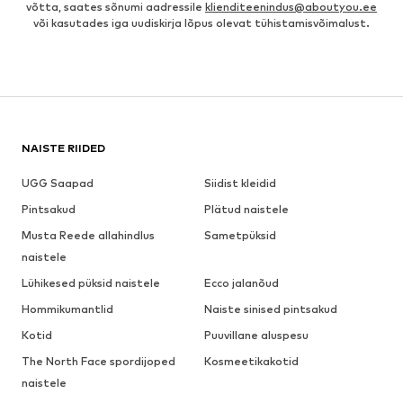
võtta, saates sõnumi aadressile
klienditeenindus@aboutyou.ee
või kasutades iga uudiskirja lõpus olevat tühistamisvõimalust.
NAISTE RIIDED
UGG Saapad
Siidist kleidid
Pintsakud
Plätud naistele
Musta Reede allahindlus
Sametpüksid
naistele
Lühikesed püksid naistele
Ecco jalanõud
Hommikumantlid
Naiste sinised pintsakud
Kotid
Puuvillane aluspesu
The North Face spordijoped
Kosmeetikakotid
naistele