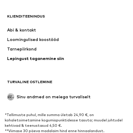
RIIDED
KLIENDITEENINDUS
Uus
Trendikas
Kleidid
Teksapüksid
Abi & kontakt 
Särgid ja topid
Püksid
Loomingulised koostööd
Joped
Kampsunid ja kudumid
Tarnepiirkond
Pesu
Pluusid ja tuunikad
Lepingust taganemine siin
Mantlid
Seelikud
Ujumisriided
Dressipluusid
Pintsakud
Pükskostüümid
TURVALINE OSTLEMINE
Suured suurused
Tulevasele emale
Sündmused
Eksklusiivne
Sinu andmed on meiega turvaliselt
Taaskasutus
*Tellimuste puhul, mille summa ületab 24,90 €, on
JALANÕUD
kohaletoimetamine kogumispunktidesse tasuta; muudel juhtudel
kehtivad & teenustasud 4,50 €.
Uus
Trendikas
**Viimase 30 päeva madalaim hind enne hinnaalandust.