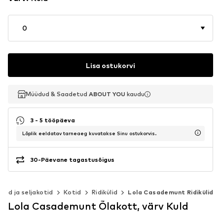
0
Lisa ostukorvi
Müüdud & Saadetud
Müüdud & Saadetud
ABOUT YOU
ABOUT YOU
kaudu
kaudu
3 - 5 tööpäeva
Lõplik eeldatav tarneaeg kuvatakse Sinu ostukorvis.
30-Päevane tagastusõigus
otid ja seljakotid
Kotid
Ridikülid
Lola Casademunt Ridikülid
Lola Casademunt Õlakott, värv Kuld