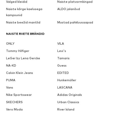
Valged kleidid
Naiste platvormkingad
Naiste kõrge kaelusega
ALDO jalanõud
kampsunid
Naiste beežid mantlid
Mustad pahkluusaapad
NAISTE RIIETE BRÄNDID
ONLY
VILA
Tommy Hilfiger
Levi's
LeGer by Lena Gercke
Tamaris
NA-KD
Guess
Calvin Klein Jeans
EDITED
PUMA
Hunkemöller
Vans
LASCANA
Nike Sportswear
Adidas Originals
SKECHERS
Urban Classics
Vero Moda
River Island