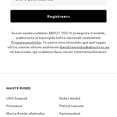
Registreeru
Soovin saada uudiskirju ABOUT YOU-lt praeguste trendide,
pakkumiste ja kupongide kohta vastavalt veebilehele
Privaatsuspoliitika
. Te saate oma nõusoleku igal ajal tagasi
võtta, saates sõnumi aadressile
klienditeenindus@aboutyou.ee
või kasutades iga uudiskirja lõpus olevat tühistamisvõimalust.
NAISTE RIIDED
UGG Saapad
Siidist kleidid
Pintsakud
Plätud naistele
Musta Reede allahindlus
Sametpüksid