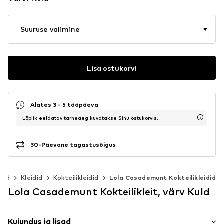
Suuruse valimine
Lisa ostukorvi
Alates 3 - 5 tööpäeva
Lõplik eeldatav tarneaeg kuvatakse Sinu ostukorvis.
30-Päevane tagastusõigus
ided
Kleidid
Kokteilikleidid
Lola Casademunt Kokteilikleidid
Lola Casademunt Kokteilikleit, värv Kuld
Kujundus ja lisad