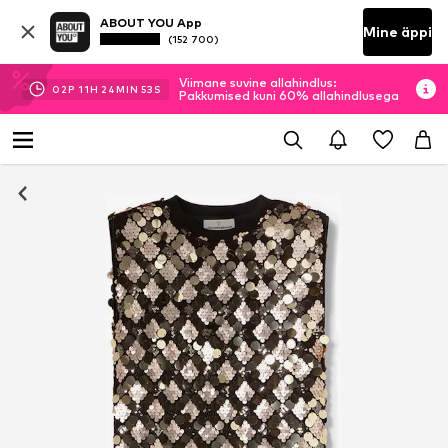
ABOUT YOU App
Mine äppi
(152 700)
Viimane suvine allahindlus:
02
P
11
H
24
MIN
52
S
Pakkumised kuni 60% allahindlusega