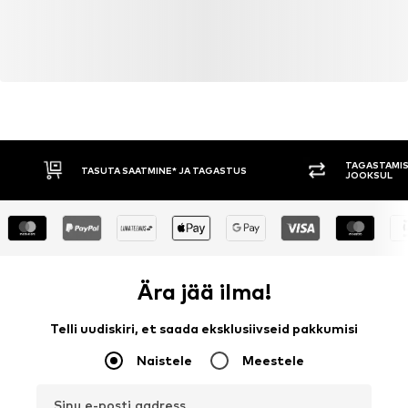
TAGASTAMIS
TASUTA SAATMINE* JA TAGASTUS
JOOKSUL
Ära jää ilma!
Telli uudiskiri, et saada eksklusiivseid pakkumisi
Naistele
Meestele
Sinu e-posti aadress