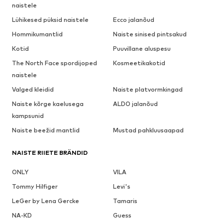
naistele
Lühikesed püksid naistele
Ecco jalanõud
Hommikumantlid
Naiste sinised pintsakud
Kotid
Puuvillane aluspesu
The North Face spordijoped
Kosmeetikakotid
naistele
Valged kleidid
Naiste platvormkingad
Naiste kõrge kaelusega
ALDO jalanõud
kampsunid
Naiste beežid mantlid
Mustad pahkluusaapad
NAISTE RIIETE BRÄNDID
ONLY
VILA
Tommy Hilfiger
Levi's
LeGer by Lena Gercke
Tamaris
NA-KD
Guess