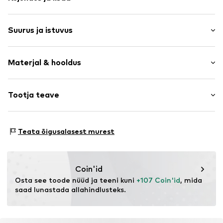
Ümmargune kaelus
Suurus ja istuvus
Litrid
Tepitud ääris
Varruka pikkus: Varrukateta
Lisandid
Materjal & hooldus
Pikkus: Põlvepikkune
Peidupaik
Istuvus: Normaalne tegumood
Toote nr.
LCA1247001000001
Materjal: 100% Polüester - PES
Tootja teave
Suuruste tabel
Päritoluriik: Hiina
The Agent SAS
Käsipesu
RUE SAINT HONORE 231
Teata õigusalasest murest
75001 PARIS
FR
https://www.theagent.com/en/
Coin'id
Osta see toode nüüd ja teeni kuni 
+107 Coin'id
, mida 
saad lunastada allahindlusteks.