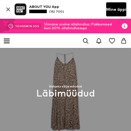
ABOUT YOU App
Mine äppi
(152 700)
Viimane suvine allahindlus: Pakkumised
10
H
55
MIN
33
S
kuni 60% allahindlusega
Kahjuks välja müüdud
Läbimüüdud