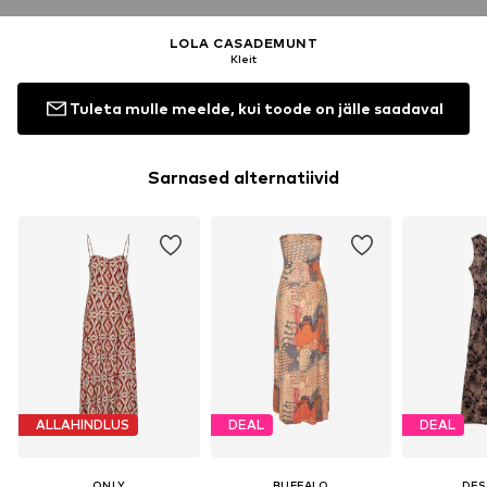
LOLA CASADEMUNT
Kleit
Tuleta mulle meelde, kui toode on jälle saadaval
Sarnased alternatiivid
ALLAHINDLUS
DEAL
DEAL
ONLY
BUFFALO
DES