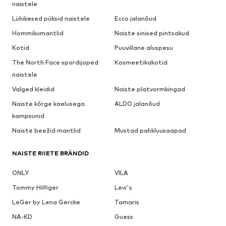
naistele
Lühikesed püksid naistele
Ecco jalanõud
Hommikumantlid
Naiste sinised pintsakud
Kotid
Puuvillane aluspesu
The North Face spordijoped
Kosmeetikakotid
naistele
Valged kleidid
Naiste platvormkingad
Naiste kõrge kaelusega
ALDO jalanõud
kampsunid
Naiste beežid mantlid
Mustad pahkluusaapad
NAISTE RIIETE BRÄNDID
ONLY
VILA
Tommy Hilfiger
Levi's
LeGer by Lena Gercke
Tamaris
NA-KD
Guess