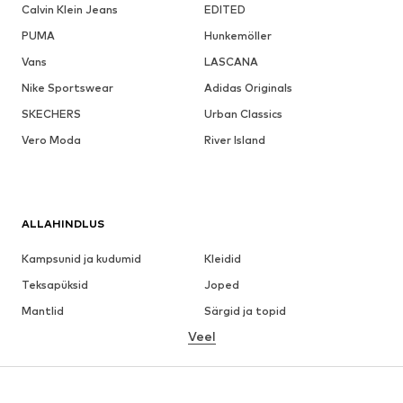
Calvin Klein Jeans
EDITED
PUMA
Hunkemöller
Vans
LASCANA
Nike Sportswear
Adidas Originals
SKECHERS
Urban Classics
Vero Moda
River Island
ALLAHINDLUS
Kampsunid ja kudumid
Kleidid
Teksapüksid
Joped
Mantlid
Särgid ja topid
Veel
Püksid
Pesu
Seelikud
Pluusid ja tuunikad
Dressipluusid
Pintsakud