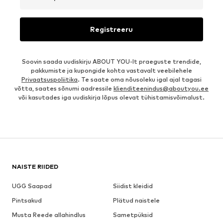
Registreeru
Soovin saada uudiskirju ABOUT YOU-lt praeguste trendide,
pakkumiste ja kupongide kohta vastavalt veebilehele
Privaatsuspoliitika
. Te saate oma nõusoleku igal ajal tagasi
võtta, saates sõnumi aadressile
klienditeenindus@aboutyou.ee
või kasutades iga uudiskirja lõpus olevat tühistamisvõimalust.
NAISTE RIIDED
UGG Saapad
Siidist kleidid
Pintsakud
Plätud naistele
Musta Reede allahindlus
Sametpüksid