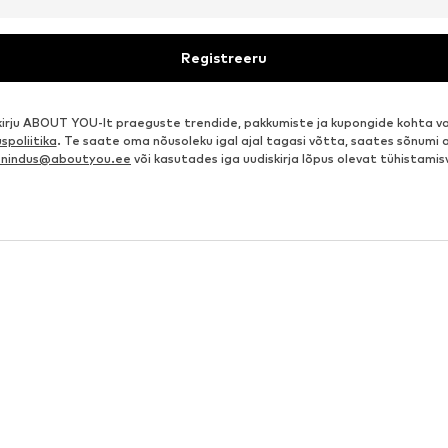
Registreeru
kirju ABOUT YOU-lt praeguste trendide, pakkumiste ja kupongide kohta va
spoliitika
. Te saate oma nõusoleku igal ajal tagasi võtta, saates sõnumi 
eenindus@aboutyou.ee
või kasutades iga uudiskirja lõpus olevat tühistamis
dist kleidid
Pintsakud
metpüksid
Lühikesed püksid naistele
ste sinised pintsakud
Kotid
smeetikakotid
Valged kleidid