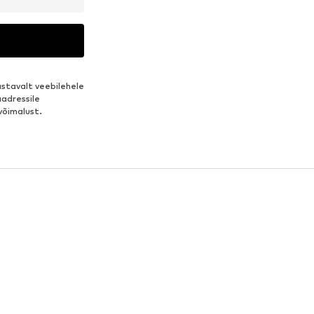
stavalt veebilehele
aadressile
võimalust.
Plätud naistele
Ecco jalanõud
Puuvillane aluspesu
Naiste platvormkingad