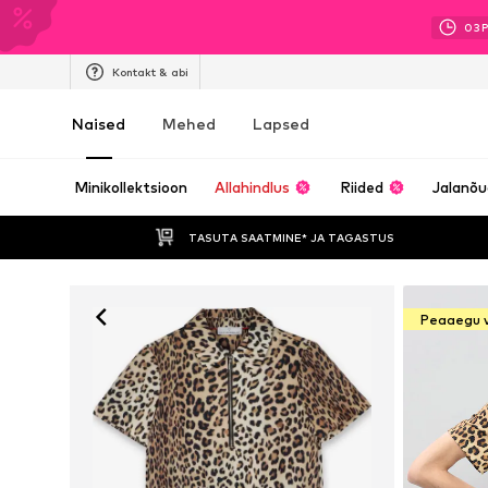
03
Kontakt & abi
Naised
Mehed
Lapsed
Minikollektsioon
Allahindlus
Riided
Jalanõ
TASUTA SAATMINE* JA TAGASTUS 
Peaaegu 