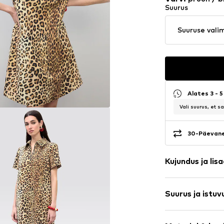
Suurus
Suuruse vali
Alates 3 - 
Vali suurus, et 
30-Päevane
Kujundus ja lis
Loomamuste
Suurus ja istuv
Sirge lõige
Üleulatuv õla
Varruka pikku
Sallkrae