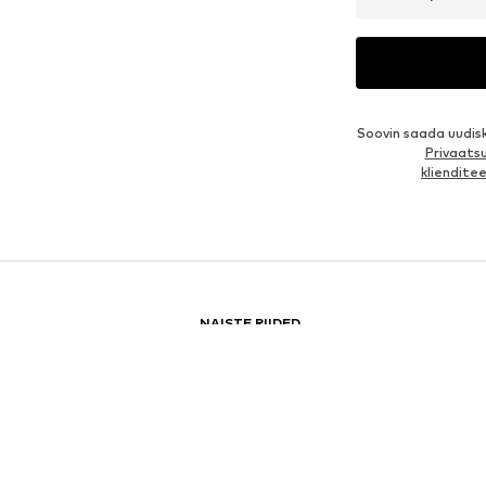
Soovin saada uudis
Privaatsu
kliendit
NAISTE RIIDED
UGG Saapad
Sii
Musta Reede allahindlus naistele
Sa
Hommikumantlid
Nai
The North Face spordijoped naistele
Ko