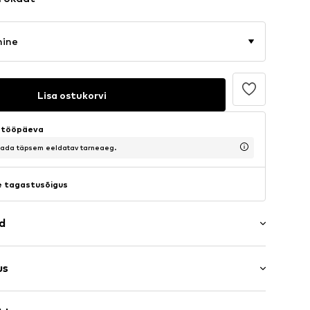
mine
Lisa ostukorvi
5 tööpäeva
saada täpsem eeldatav tarneaeg.
 tagastusõigus
ad
r
us
osa
s: Poolvarrukad