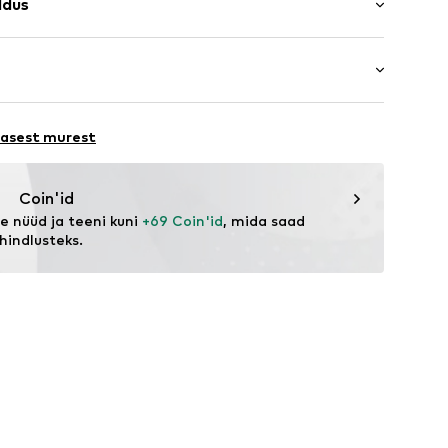
ldus
pikkune
kk
maalne tegumood
attev muster
olüester - PES, 5% Elastaan
jal
a
ORE 231
79001000001
lasest murest
eagent.com/en/
Coin'id
 nüüd ja teeni kuni 
+69 Coin'id
, mida saad 
hindlusteks.