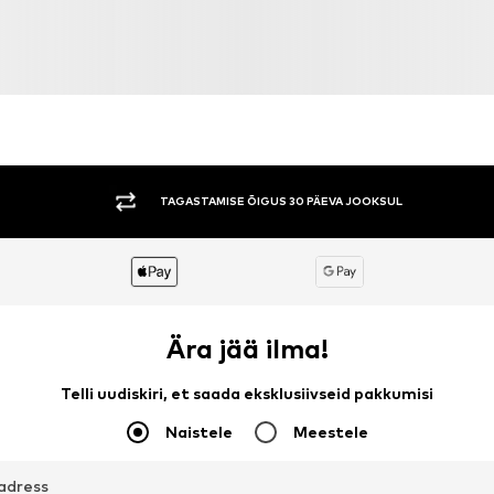
TAGASTAMISE ÕIGUS 30 PÄEVA JOOKSUL
Ära jää ilma!
Telli uudiskiri, et saada eksklusiivseid pakkumisi
Naistele
Meestele
aadress