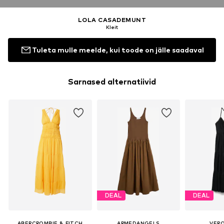
LOLA CASADEMUNT
Kleit
Tuleta mulle meelde, kui toode on jälle saadaval
Sarnased alternatiivid
DEAL
DEAL
ABERCROMBIE & FITCH
ARMEDANGELS
VER