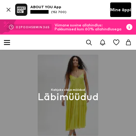
ABOUT YOU App
Mine äppi
(152 700)
Viimane suvine allahindlus:
02
P
00
H
58
MIN
36
S
Pakkumised kuni 60% allahindlusega
Kahjuks välja müüdud
Läbimüüdud