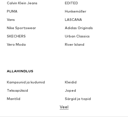
Calvin Klein Jeans
EDITED
PUMA
Hunkemöller
Vans
LASCANA
Nike Sportswear
Adidas Originals
SKECHERS
Urban Classics
Vero Moda
River Island
ALLAHINDLUS
Kampsunid ja kudumid
Kleidid
Teksapüksid
Joped
Mantlid
Särgid ja topid
Veel
Püksid
Pesu
Seelikud
Pluusid ja tuunikad
Dressipluusid
Pintsakud