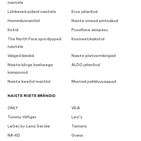
naistele
Lühikesed püksid naistele
Ecco jalanõud
Hommikumantlid
Naiste sinised pintsakud
Kotid
Puuvillane aluspesu
The North Face spordijoped
Kosmeetikakotid
naistele
Valged kleidid
Naiste platvormkingad
Naiste kõrge kaelusega
ALDO jalanõud
kampsunid
Naiste beežid mantlid
Mustad pahkluusaapad
NAISTE RIIETE BRÄNDID
ONLY
VILA
Tommy Hilfiger
Levi's
LeGer by Lena Gercke
Tamaris
NA-KD
Guess