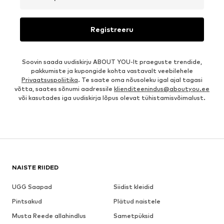
Registreeru
Soovin saada uudiskirju ABOUT YOU-lt praeguste trendide,
pakkumiste ja kupongide kohta vastavalt veebilehele
Privaatsuspoliitika
. Te saate oma nõusoleku igal ajal tagasi
võtta, saates sõnumi aadressile
klienditeenindus@aboutyou.ee
või kasutades iga uudiskirja lõpus olevat tühistamisvõimalust.
NAISTE RIIDED
UGG Saapad
Siidist kleidid
Pintsakud
Plätud naistele
Musta Reede allahindlus
Sametpüksid