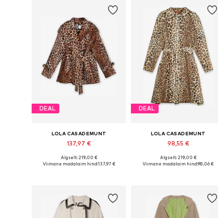
DEAL
DEAL
LOLA CASADEMUNT
LOLA CASADEMUNT
137,97 €
98,55 €
Algselt: 219,00 €
Algselt: 219,00 €
Saadaolevad suurused: XS, S, M, L
Saadaol
Viimane madalaim hind:
137,97 €
Viimane madalaim hind:
98,06 €
Lisa ostukorvi
Lisa ostukorvi