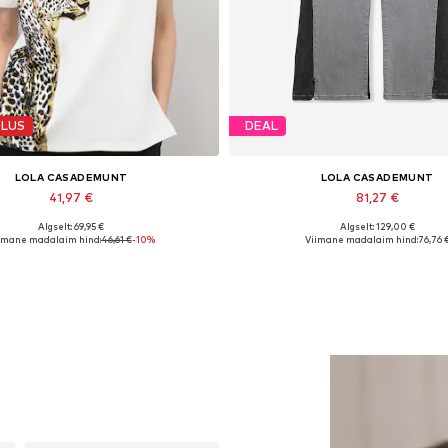
DLUS
DEAL
LOLA CASADEMUNT
LOLA CASADEMUNT
41,97 €
81,27 €
Algselt: 69,95 €
Algselt: 129,00 €
adaolevad suurused: XS, M, L
Saadaolevad suurused: 29, 30
imane madalaim hind:
46,61 €
-10%
Viimane madalaim hind:
76,76 
Lisa ostukorvi
Lisa ostukorvi