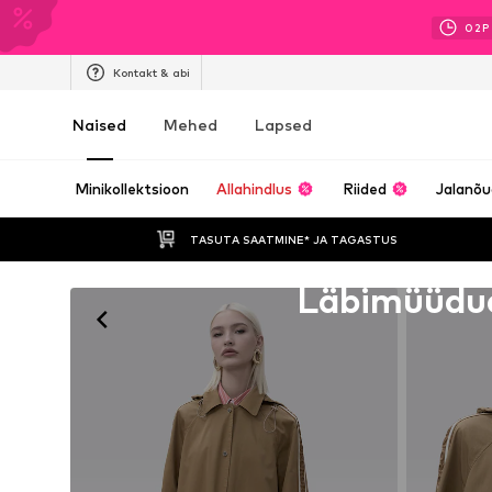
02
P
Kontakt & abi
Naised
Mehed
Lapsed
Minikollektsioon
Allahindlus
Riided
Jalanõ
TASUTA SAATMINE* JA TAGASTUS 
Kahjuks välja müüdud
Läbimüüdu