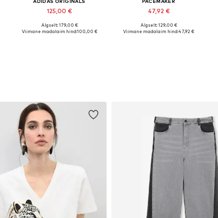
ADIDAS ORIGINALS
PACEMAKER
125,00 €
47,92 €
Algselt: 179,00 €
Algselt: 129,00 €
Saadaolevad suurused: XS-S, M-L, XL-XXL, XXXL-4XL
Saadaolevad suurused: M, L, XL, XXL
Viimane madalaim hind:
100,00 €
Viimane madalaim hind:
47,92 €
Lisa ostukorvi
Lisa ostukorvi