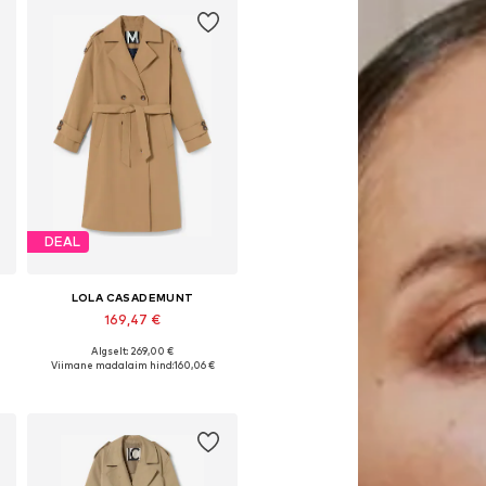
DEAL
LOLA CASADEMUNT
169,47 €
Algselt: 269,00 €
evad suurused: XS, S, M, L
Saadaolevad suurused: M, L, XL
Viimane madalaim hind:
160,06 €
Lisa ostukorvi