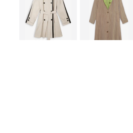
DEAL
ALLAHINDLUS
LOLA CASADEMUNT
LOLA CASADEMUNT
112,05 €
124,50 €
Algselt: 249,00 €
Algselt: 249,00 €
Saadaolevad suurused: S, M, L
Saadaolevad suurused: L
Viimane madalaim hind:
112,05 €
Viimane madalaim hind:
105,37 €
Lisa ostukorvi
Lisa ostukorvi