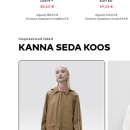
LEVI'S ®
EDITED
83,40 €
59,43 €
Algselt: 189,00 €
Algselt: 149,00 €
Saadaolevad suurused: S, M, L
Saadaolevad suurused: S, M, L
Viimane madalaim hind:
65,40 €
Viimane madalaim hind:
49,05 €
Lisa ostukorvi
Lisa ostukorvi
Inspireerivad riided
KANNA SEDA KOOS