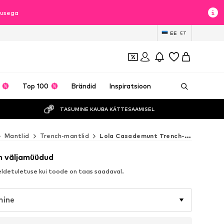
dlusega
EE
ET
Top 100
Brändid
Inspiratsioon
TASUMINE KAUBA KÄTTESAAMISEL
Mantlid
Trench-mantlid
Lola Casademunt Trench-mantlid
n väljamüüdud
detuletuse kui toode on taas saadaval.
mine