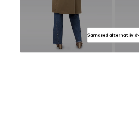
Sarnased alternatiivid