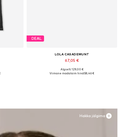
DEAL
LOLA CASADEMUNT
67,05 €
Algselt: 129,00 €
-31
Saadaolevad suurused: 36, 37, 38, 39, 40, 41
€
Viimane madalaim hind:
58,46 €
Lisa ostukorvi
Hakka jälgima