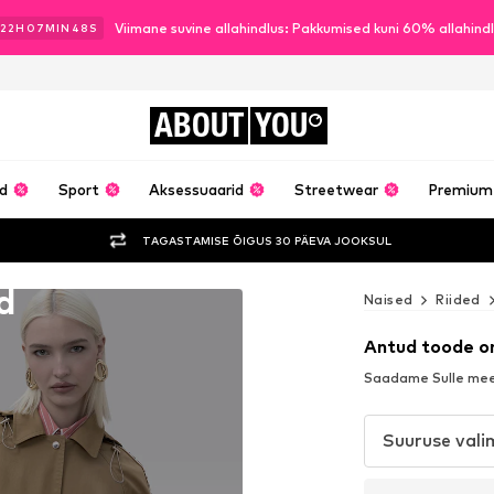
Viimane suvine allahindlus: Pakkumised kuni 60% allahin
22
H
07
MIN
46
S
ABOUT
YOU
ud
Sport
Aksessuaarid
Streetwear
Premium
TAGASTAMISE ÕIGUS 30 PÄEVA JOOKSUL
d
Naised
Riided
Antud toode o
Saadame Sulle meel
Suuruse vali