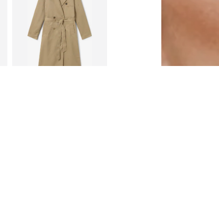
DEAL
LOLA CASADEMUNT
112,05 €
Algselt: 249,00 €
Saadaolevad suurused: L
Viimane madalaim hind:
105,83 €
Lisa ostukorvi