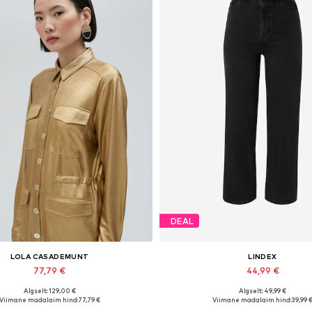
DEAL
LOLA CASADEMUNT
LINDEX
77,79 €
44,99 €
Algselt: 129,00 €
Algselt: 49,99 €
aadaolevad suurused: XS, XL
Saadaval erinevates suurust
Viimane madalaim hind:
77,79 €
Viimane madalaim hind:
39,99 