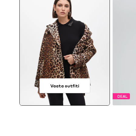
Vaata outfiti
DEAL
S