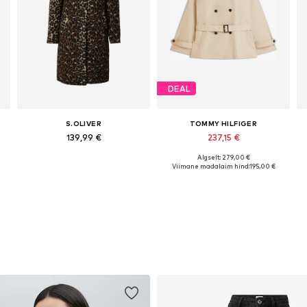
DEAL
S.OLIVER
TOMMY HILFIGER
139,99 €
237,15 €
Algselt: 279,00 €
urused: S, M, L, XL
Saadaolevad suurused: S, M, L, XL
Saadaolevad suurused: XXS, XS, S, M, L, XL
Viimane madalaim hind:
195,00 €
Lisa ostukorvi
Lisa ostukorvi