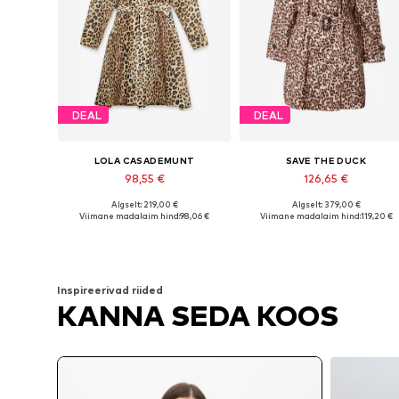
DEAL
DEAL
LOLA CASADEMUNT
SAVE THE DUCK
98,55 €
126,65 €
Algselt: 219,00 €
Algselt: 379,00 €
Saadaolevad suurused: XS, S, M, L
Saadaolevad su
Viimane madalaim hind:
98,06 €
Viimane madalaim hind:
119,20 €
Lisa ostukorvi
Lisa ostukorvi
Inspireerivad riided
KANNA SEDA KOOS