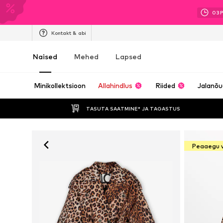
03
Kontakt & abi
Naised
Mehed
Lapsed
Minikollektsioon
Allahindlus
Riided
Jalanõ
TASUTA SAATMINE* JA TAGASTUS 
Peaaegu 