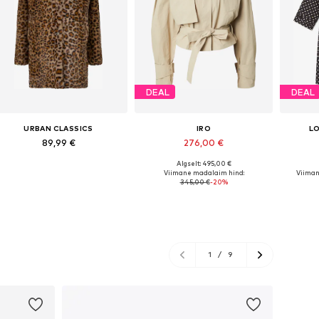
DEAL
DEAL
URBAN CLASSICS
IRO
L
89,99 €
276,00 €
Algselt: 495,00 €
Saadaolevad suurused: XS, S, L, XL
Saadaolevad suurused: S-M
Saada
Viimane madalaim hind:
Viiman
345,00 €
-20%
Lisa ostukorvi
Lisa ostukorvi
L
1
/
9