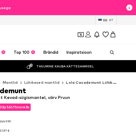
lusega
EE
ET
Top 100
Brändid
Inspiratsioon
TASUMINE KAUBA KÄTTESAAMISEL
Mantlid
Lühikesed mantlid
Lola Casademunt Lühikesed mantlid
ademunt
 Kevad-sügismantel, värv Pruun
03
p
16
h
11
min
42
s
03
p
16
h
11
min
42
s
ldab KMi
ldab KMi
37,97 €
37,97 €