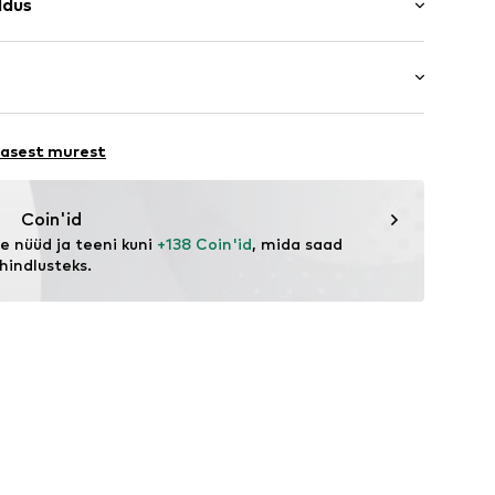
ldus
v tegumood
tus
lüester - PES, 22% Viskoos
02001000001
a
ORE 231
lasest murest
eagent.com/en/
Coin'id
 nüüd ja teeni kuni 
+138 Coin'id
, mida saad 
hindlusteks.