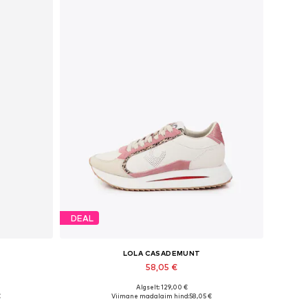
DEAL
LOLA CASADEMUNT
58,05 €
Algselt: 129,00 €
es
Saadaolevad suurused: 38, 39, 41
€
Viimane madalaim hind:
58,05 €