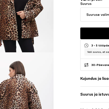
Suurus
Suuruse vali
3 - 5 tööpä
Vali suurus, et 
30-Päevane
Kujundus ja lis
Loomamuste
Suurus ja istuv
Trench-mant
Reväärkrae
Pikkus: Lühike
Kogu pinda k