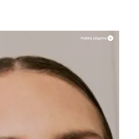
Lisa ostukorvi
Hakka jälgima