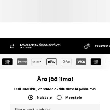
TAGASTAMISE ÕIGUS 30 PÄEVA
TASUMINE 
JOOKSUL
Ära jää ilma!
Telli uudiskiri, et saada eksklusiivseid pakkumisi
Naistele
Meestele
Sinu e-posti aadress