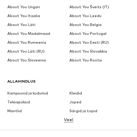
About You Ungari
About You Šveits (IT)
About You Itaalia
About You Leedu
About You Läti
About You Belgia
About You Madalmaad
About You Portugal
About You Rumeenia
About You Eesti (RU)
About You Läti (RU)
About You Slovakkia
About You Sloveenia
About You Rootsi
ALLAHINDLUS
Kampsunid ja kudumid
Kleidid
Teksapüksid
Joped
Mantlid
Särgid ja topid
Veel
Püksid
Pesu
Seelikud
Pluusid ja tuunikad