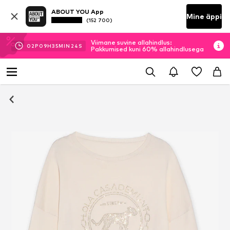
ABOUT YOU App
Mine äppi
(152 700)
Viimane suvine allahindlus:
02
P
09
H
35
MIN
24
S
Pakkumised kuni 60% allahindlusega