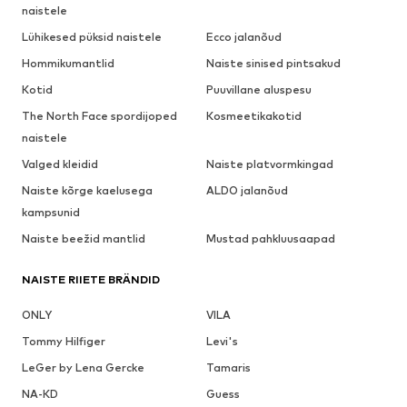
naistele
Lühikesed püksid naistele
Ecco jalanõud
Hommikumantlid
Naiste sinised pintsakud
Kotid
Puuvillane aluspesu
The North Face spordijoped
Kosmeetikakotid
naistele
Valged kleidid
Naiste platvormkingad
Naiste kõrge kaelusega
ALDO jalanõud
kampsunid
Naiste beežid mantlid
Mustad pahkluusaapad
NAISTE RIIETE BRÄNDID
ONLY
VILA
Tommy Hilfiger
Levi's
LeGer by Lena Gercke
Tamaris
NA-KD
Guess