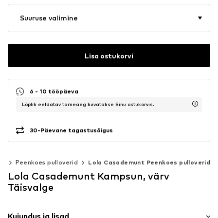
Suuruse valimine
Lisa ostukorvi
6 - 10 tööpäeva
Lõplik eeldatav tarneaeg kuvatakse Sinu ostukorvis.
30-Päevane tagastusõigus
id
Peenkoes pulloverid
Lola Casademunt Peenkoes pulloverid
Lola Casademunt Kampsun, värv
Täisvalge
Kujundus ja lisad