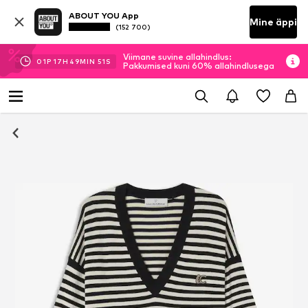
ABOUT YOU App
Mine äppi
(152 700)
Viimane suvine allahindlus:
01
P
17
H
49
MIN
51
S
Pakkumised kuni 60% allahindlusega