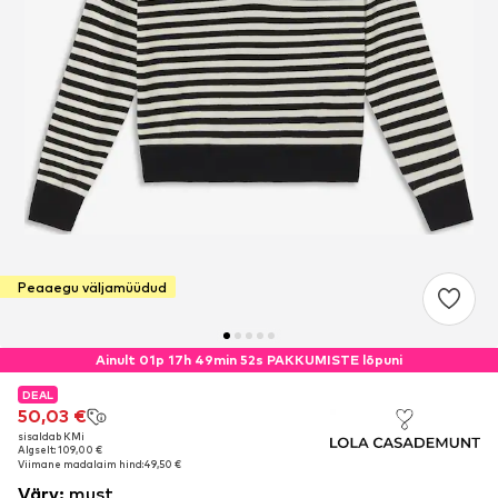
Peaaegu väljamüüdud
Ainult 01p 17h 49min 51s PAKKUMISTE lõpuni
DEAL
DEAL
50,03 €
50,03 €
sisaldab KMi
sisaldab KMi
Algselt: 109,00 €
Algselt: 109,00 €
Viimane madalaim hind:
Viimane madalaim hind:
49,50 €
49,50 €
Värv
:
must