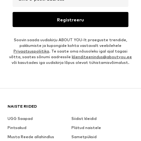
Registreeru
Soovin saada uudiskirju ABOUT YOU-lt praeguste trendide,
pakkumiste ja kupongide kohta vastavalt veebilehele
Privaatsuspoliitika
. Te saate oma nõusoleku igal ajal tagasi
võtta, saates sõnumi aadressile
klienditeenindus@aboutyou.ee
või kasutades iga uudiskirja lõpus olevat tühistamisvõimalust.
NAISTE RIIDED
UGG Saapad
Siidist kleidid
Pintsakud
Plätud naistele
Musta Reede allahindlus
Sametpüksid