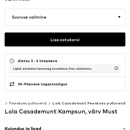
Suuruse valimine
Lisa ostukorvi
Alates 3 - 5 tööpäeva
Lõplik eeldatav tarneaeg kuvatakse Sinu ostukorvis.
30-Päevane tagastusõigus
id
Peenkoes pulloverid
Lola Casademunt Peenkoes pulloverid
Lola Casademunt Kampsun, värv Must
Kujundus ja lisad