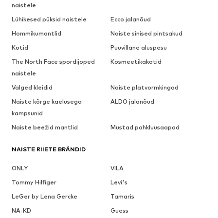
naistele
Lühikesed püksid naistele
Ecco jalanõud
Hommikumantlid
Naiste sinised pintsakud
Kotid
Puuvillane aluspesu
The North Face spordijoped
Kosmeetikakotid
naistele
Valged kleidid
Naiste platvormkingad
Naiste kõrge kaelusega
ALDO jalanõud
kampsunid
Naiste beežid mantlid
Mustad pahkluusaapad
NAISTE RIIETE BRÄNDID
ONLY
VILA
Tommy Hilfiger
Levi's
LeGer by Lena Gercke
Tamaris
NA-KD
Guess