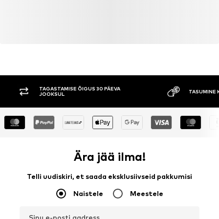
TAGASTAMISE ÕIGUS 30 PÄEVA
TASUMINE 
JOOKSUL
Ära jää ilma!
Telli uudiskiri, et saada eksklusiivseid pakkumisi
Naistele
Meestele
Sinu e-posti aadress