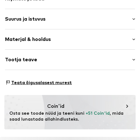
Triibuline
Suurus ja istuvus
V-kaelus
Tikand
Varruka pikkus: Pikad varrukad
Kootud soonik
Materjal & hooldus
Pikkus: Tavaline lõige
Peidupaik
Istuvus: Normaalne tegumood
Toote nr.
LCA1581001000001
Materjal: 80% Viskoos, 20% Polüamiid (Nylon®)
Tootja teave
Suuruste tabel
Materjali tüüp: Peenkudum
The Agent SAS
Päritoluriik: Hiina
RUE SAINT HONORE 231
Teata õigusalasest murest
Käsipesu
75001 PARIS
FR
https://www.theagent.com/en/
Coin'id
Osta see toode nüüd ja teeni kuni 
+51 Coin'id
, mida 
saad lunastada allahindlusteks.