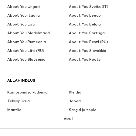
About You Ungari
About You Šveits (IT)
About You Itaalia
About You Leedu
About You Läti
About You Belgia
About You Madalmaad
About You Portugal
About You Rumeenia
About You Eesti (RU)
About You Läti (RU)
About You Slovakkia
About You Sloveenia
About You Rootsi
ALLAHINDLUS
Kampsunid ja kudumid
Kleidid
Teksapüksid
Joped
Mantlid
Särgid ja topid
Veel
Püksid
Pesu
Seelikud
Pluusid ja tuunikad