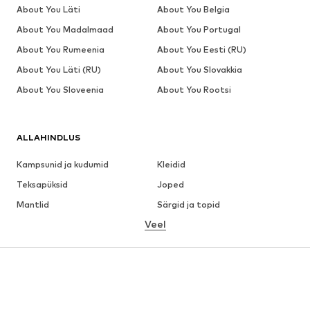
About You Läti
About You Belgia
About You Madalmaad
About You Portugal
About You Rumeenia
About You Eesti (RU)
About You Läti (RU)
About You Slovakkia
About You Sloveenia
About You Rootsi
ALLAHINDLUS
Kampsunid ja kudumid
Kleidid
Teksapüksid
Joped
Mantlid
Särgid ja topid
Veel
Püksid
Pesu
Seelikud
Pluusid ja tuunikad
Dressipluusid
Pintsakud
Ujumisriided
Pükskostüümid
Suured suurused
Tulevasele emale