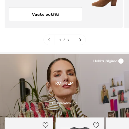
Vaata outfiti
1
/
9
Hakka jälgima
ROHKEM