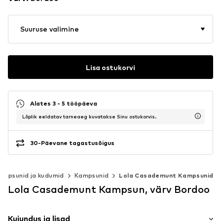
Suuruse valimine
Lisa ostukorvi
Alates 3 - 5 tööpäeva
Lõplik eeldatav tarneaeg kuvatakse Sinu ostukorvis.
30-Päevane tagastusõigus
ampsunid ja kudumid
Kampsunid
Lola Casademunt Kampsunid
Lola Casademunt Kampsun, värv Bordoo
Kujundus ja lisad