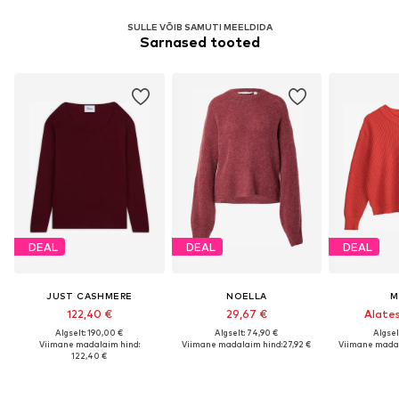
SULLE VÕIB SAMUTI MEELDIDA
Sarnased tooted
DEAL
DEAL
DEAL
JUST CASHMERE
NOELLA
M
122,40 €
29,67 €
Alates
Algselt: 190,00 €
Algselt: 74,90 €
Algsel
Viimane madalaim hind:
Viimane madalaim hind:
27,92 €
Viimane madal
122,40 €