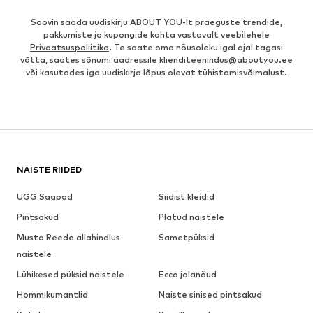
Soovin saada uudiskirju ABOUT YOU-lt praeguste trendide,
pakkumiste ja kupongide kohta vastavalt veebilehele
Privaatsuspoliitika
. Te saate oma nõusoleku igal ajal tagasi
võtta, saates sõnumi aadressile
klienditeenindus@aboutyou.ee
või kasutades iga uudiskirja lõpus olevat tühistamisvõimalust.
NAISTE RIIDED
UGG Saapad
Siidist kleidid
Pintsakud
Plätud naistele
Musta Reede allahindlus
Sametpüksid
naistele
Lühikesed püksid naistele
Ecco jalanõud
Hommikumantlid
Naiste sinised pintsakud