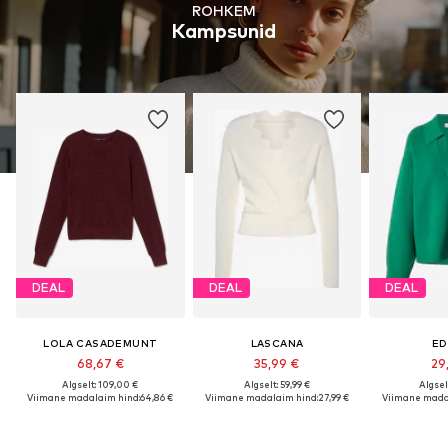
ROHKEM
Kampsunid
DEAL
DEAL
DEAL
LOLA CASADEMUNT
LASCANA
ED
68,67 €
35,99 €
29
Algselt: 109,00 €
Algselt: 59,99 €
Algsel
Viimane madalaim hind:
64,86 €
Viimane madalaim hind:
27,99 €
Viimane mada