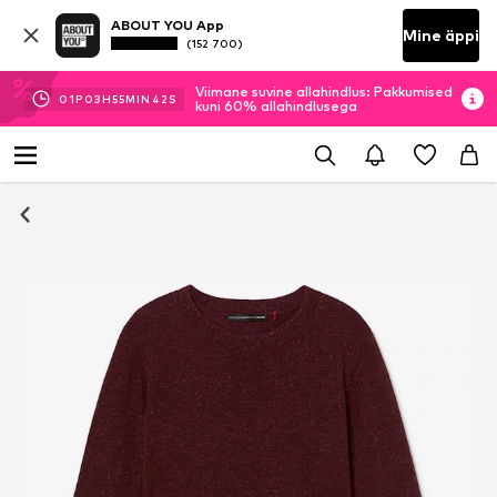
ABOUT YOU App
Mine äppi
(152 700)
Viimane suvine allahindlus: Pakkumised
01
P
03
H
55
MIN
41
S
kuni 60% allahindlusega