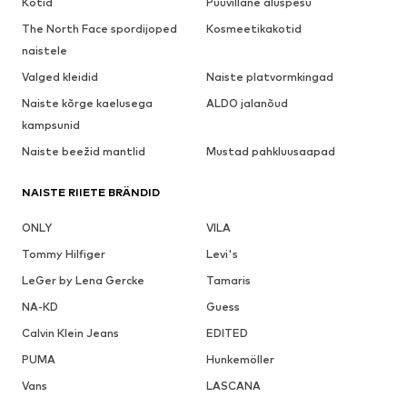
Kotid
Puuvillane aluspesu
The North Face spordijoped
Kosmeetikakotid
naistele
Valged kleidid
Naiste platvormkingad
Naiste kõrge kaelusega
ALDO jalanõud
kampsunid
Naiste beežid mantlid
Mustad pahkluusaapad
NAISTE RIIETE BRÄNDID
ONLY
VILA
Tommy Hilfiger
Levi's
LeGer by Lena Gercke
Tamaris
NA-KD
Guess
Calvin Klein Jeans
EDITED
PUMA
Hunkemöller
Vans
LASCANA