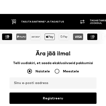
TAGASTAMISE ÕIGUS 30 PÄEVA
TASUMINE 
JOOKSUL
Ära jää ilma!
Telli uudiskiri, et saada eksklusiivseid pakkumisi
Naistele
Meestele
Sinu e-posti aadress
Registreeru