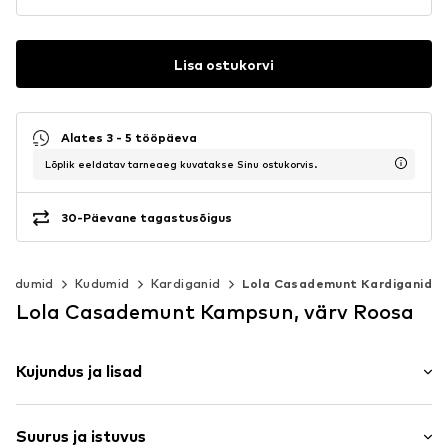
Lisa ostukorvi
Alates 3 - 5 tööpäeva
Lõplik eeldatav tarneaeg kuvatakse Sinu ostukorvis.
30-Päevane tagastusõigus
 kudumid
Kudumid
Kardiganid
Lola Casademunt Kardiganid
Lola Casademunt Kampsun, värv Roosa
Kujundus ja lisad
Ühevärviline
Suurus ja istuvus
Kudumid