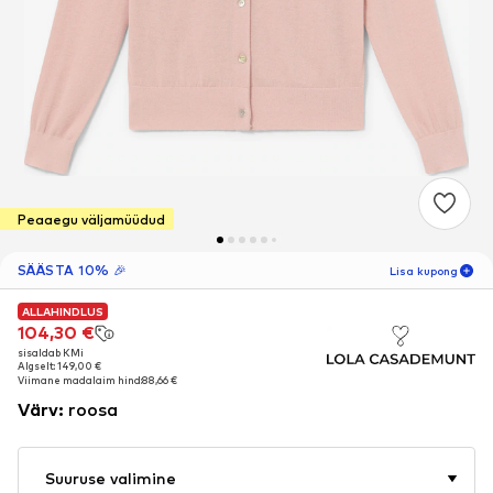
Peaaegu väljamüüdud
SÄÄSTA 10% 🎉
Lisa kupong
ALLAHINDLUS
ALLAHINDLUS
16
H
16
MIN
104,30 €
104,30 €
sisaldab KMi
sisaldab KMi
ainult uutele
-10
%
Algselt: 149,00 €
Algselt: 149,00 €
klientidele! 🎁
Viimane madalaim hind:
Viimane madalaim hind:
88,66 €
88,66 €
Värv
:
roosa
Ainult järgmise tellimuse puhul 🎉
Naised
Suuruse valimine