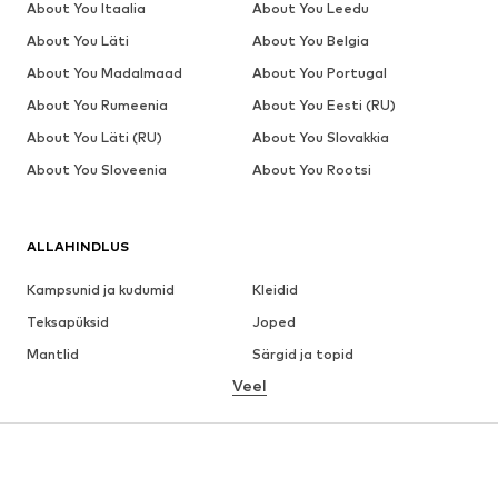
About You Itaalia
About You Leedu
About You Läti
About You Belgia
About You Madalmaad
About You Portugal
About You Rumeenia
About You Eesti (RU)
About You Läti (RU)
About You Slovakkia
About You Sloveenia
About You Rootsi
ALLAHINDLUS
Kampsunid ja kudumid
Kleidid
Teksapüksid
Joped
Mantlid
Särgid ja topid
Veel
Püksid
Pesu
Seelikud
Pluusid ja tuunikad
Dressipluusid
Pintsakud
Ujumisriided
Pükskostüümid