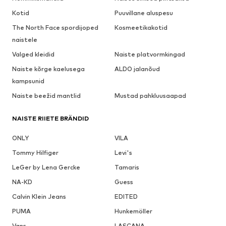
Kotid
Puuvillane aluspesu
The North Face spordijoped
Kosmeetikakotid
naistele
Valged kleidid
Naiste platvormkingad
Naiste kõrge kaelusega
ALDO jalanõud
kampsunid
Naiste beežid mantlid
Mustad pahkluusaapad
NAISTE RIIETE BRÄNDID
ONLY
VILA
Tommy Hilfiger
Levi's
LeGer by Lena Gercke
Tamaris
NA-KD
Guess
Calvin Klein Jeans
EDITED
PUMA
Hunkemöller
Vans
LASCANA