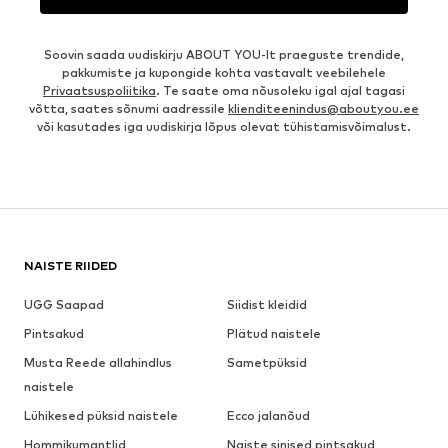
Soovin saada uudiskirju ABOUT YOU-lt praeguste trendide,
pakkumiste ja kupongide kohta vastavalt veebilehele
Privaatsuspoliitika
. Te saate oma nõusoleku igal ajal tagasi
võtta, saates sõnumi aadressile
klienditeenindus@aboutyou.ee
või kasutades iga uudiskirja lõpus olevat tühistamisvõimalust.
NAISTE RIIDED
UGG Saapad
Siidist kleidid
Pintsakud
Plätud naistele
Musta Reede allahindlus
Sametpüksid
naistele
Lühikesed püksid naistele
Ecco jalanõud
Hommikumantlid
Naiste sinised pintsakud