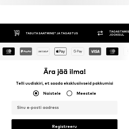
TAGASTAMIS
TASUTA SAATMINE* JA TAGASTUS
JOOKSUL
Ära jää ilma!
Telli uudiskiri, et saada eksklusiivseid pakkumisi
Naistele
Meestele
Sinu e-posti aadress
Registreeru