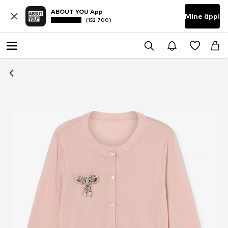
ABOUT YOU App
Mine äppi
(152 700)