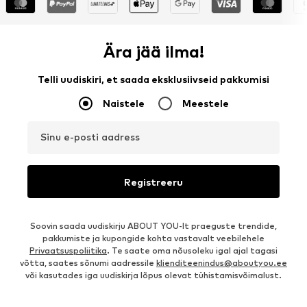
Ära jää ilma!
Telli uudiskiri, et saada eksklusiivseid pakkumisi
Naistele
Meestele
Sinu e-posti aadress
Registreeru
Soovin saada uudiskirju ABOUT YOU-lt praeguste trendide,
pakkumiste ja kupongide kohta vastavalt veebilehele
Privaatsuspoliitika
. Te saate oma nõusoleku igal ajal tagasi
võtta, saates sõnumi aadressile
klienditeenindus@aboutyou.ee
või kasutades iga uudiskirja lõpus olevat tühistamisvõimalust.