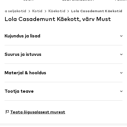
135,00 €
53,55 €
92
d ja seljakotid
Kotid
Käekotid
Lola Casademunt Käekotid
Viimane madalaim hind:
169,95 €
Algselt: 109,00 €
Algselt
Viimane madalaim hind:
49,50 €
Viimane madal
Lola Casademunt Käekott, värv Must
Saadaolevad suurused: One Size
Saadaolevad suurused: One Size
Lisa ostukorvi
Lisa ostukorvi
Lisa o
Kujundus ja lisad
Triibuline
Suurus ja istuvus
Ruumikas põhitasku
Sisetasku
Vöö/sanga pikkus: Pikk kanderihm / risti üle keha
Kaubamärgi silt
Materjal & hooldus
Vöö/sanga pikkus: Lühike kanderihm/käepide
Tekstiil
Suurus: Väike
Tõmblukk
Laius: 26cm (suurus Üks suurus)
Pealmine materjal: Polüester - PES, Sünteetilised kiud
Tootja teave
Kõrgus: 16cm (suurus Üks suurus)
Toote nr.
LCA1530001000001
Vooder: Polüester - PES
Sügavus: 7cm (suurus Üks suurus)
The Agent SAS
Päritoluriik: Hiina
RUE SAINT HONORE 231
Teata õigusalasest murest
Käsipesu
75001 PARIS
FR
https://www.theagent.com/en/