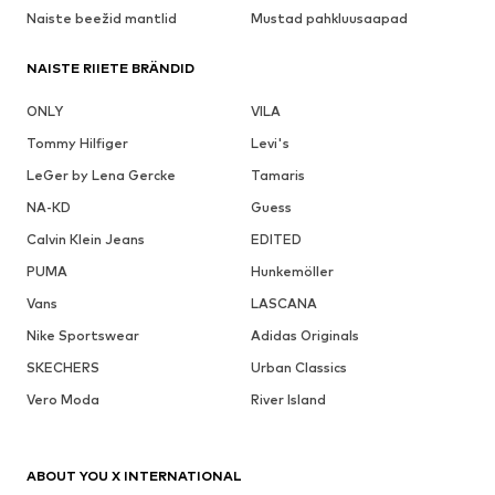
Naiste beežid mantlid
Mustad pahkluusaapad
NAISTE RIIETE BRÄNDID
ONLY
VILA
Tommy Hilfiger
Levi's
LeGer by Lena Gercke
Tamaris
NA-KD
Guess
Calvin Klein Jeans
EDITED
PUMA
Hunkemöller
Vans
LASCANA
Nike Sportswear
Adidas Originals
SKECHERS
Urban Classics
Vero Moda
River Island
ABOUT YOU X INTERNATIONAL