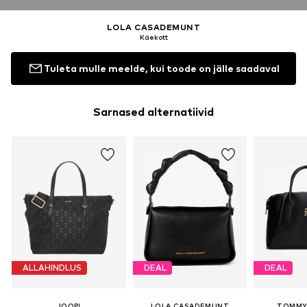
LOLA CASADEMUNT
Käekott
Tuleta mulle meelde, kui toode on jälle saadaval
Sarnased alternatiivid
ALLAHINDLUS
DEAL
DEAL
JOOP!
LOLA CASADEMUNT
TOMMY 