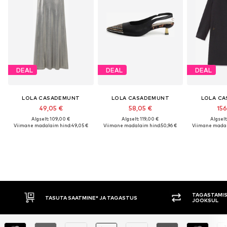
DEAL
DEAL
DEAL
LOLA CASADEMUNT
LOLA CASADEMUNT
LOLA C
49,05 €
58,05 €
156
Algselt: 109,00 €
Algselt: 119,00 €
Algselt
Viimane madalaim hind:
49,05 €
Viimane madalaim hind:
50,96 €
Viimane madal
TAGASTAMISE Õ
TASUTA SAATMINE* JA TAGASTUS
JOOKSUL