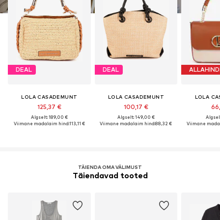
DEAL
DEAL
ALLAHIND
LOLA CASADEMUNT
LOLA CASADEMUNT
LOLA C
125,37 €
100,17 €
66
Algselt: 189,00 €
Algselt: 149,00 €
Algsel
Viimane madalaim hind:
113,11 €
Viimane madalaim hind:
88,32 €
Viimane madal
TÄIENDA OMA VÄLIMUST
Täiendavad tooted