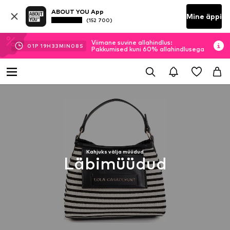
ABOUT YOU App
Mine äppi
(152 700)
Viimane suvine allahindlus:
01
P
19
H
33
MIN
08
S
Pakkumised kuni 60% allahindlusega
Kahjuks välja müüdud
Läbimüüdud