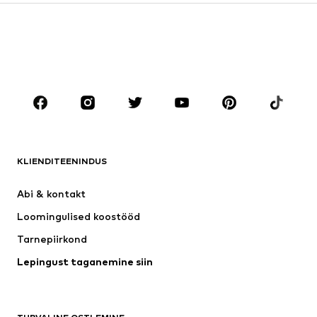
Seelikud
Pluusid ja tuunikad
Dressipluusid
Pintsakud
Ujumisriided
Pükskostüümid
Suured suurused
Tulevasele emale
Jalanõud
Sport
Aksessuaarid
Premium
RIIDED
KLIENDITEENINDUS
Uus
Trendikas
Kleidid
Teksapüksid
Abi & kontakt 
Särgid ja topid
Püksid
Loomingulised koostööd
Joped
Kampsunid ja kudumid
Tarnepiirkond
Pesu
Pluusid ja tuunikad
Lepingust taganemine siin
Mantlid
Seelikud
Ujumisriided
Dressipluusid
Pintsakud
Pükskostüümid