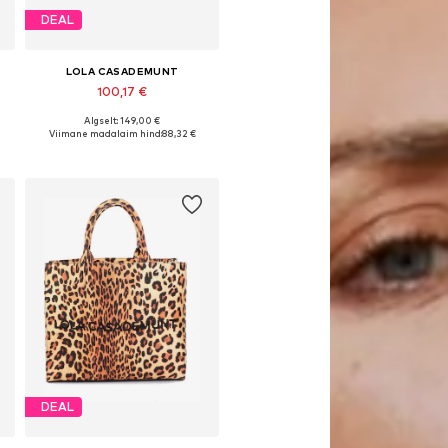
DEAL
LOLA CASADEMUNT
100,17 €
Algselt: 149,00 €
e
Saadaolevad suurused: One Size
Viimane madalaim hind:
88,32 €
Lisa ostukorvi
DEAL