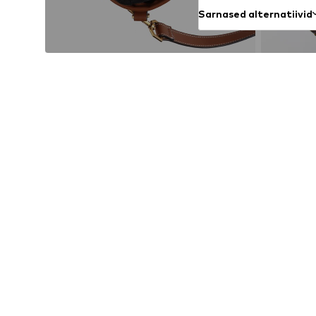
Sarnased alternatiivid