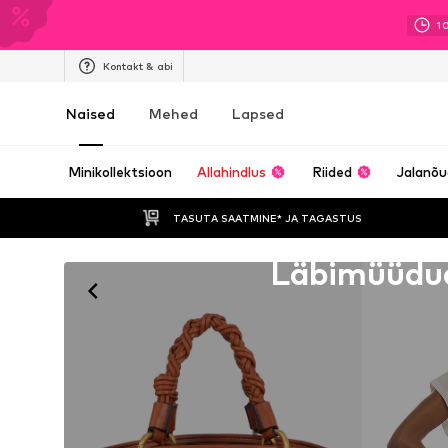
1
Kontakt & abi
Naised
Mehed
Lapsed
Minikollektsioon
Allahindlus
Riided
Jalanõ
TASUTA SAATMINE* JA TAGASTUS 
Kahjuks välja müüdud
Läbimüüdu