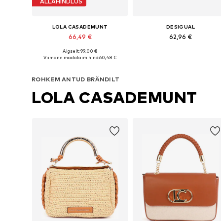
ALLAHINDLUS
LOLA CASADEMUNT
DESIGUAL
66,49 €
62,96 €
Algselt: 99,00 €
Saadaolevad suurused: One Size
Saadaolevad suurused: One Siz
Viimane madalaim hind:
60,48 €
Lisa ostukorvi
Lisa ostukorvi
ROHKEM ANTUD BRÄNDILT
LOLA CASADEMUNT