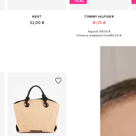
DEAL
NEXT
TOMMY HILFIGER
52,00 €
81,75 €
Algselt: 139,00 €
e
Saadaolevad suurused: One Size
Saadaolevad suurused: One Size
Viimane madalaim hind:
92,00 €
Lisa ostukorvi
Lisa ostukorvi