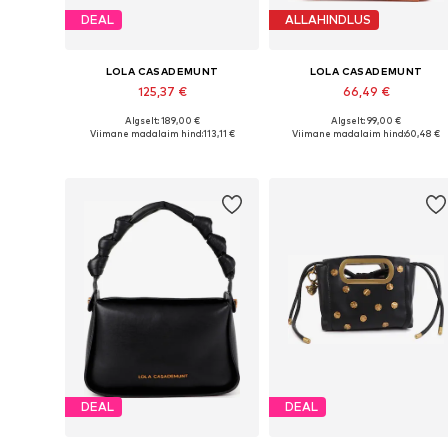
DEAL
ALLAHINDLUS
LOLA CASADEMUNT
LOLA CASADEMUNT
125,37 €
66,49 €
Algselt: 189,00 €
Algselt: 99,00 €
Saadaolevad suurused: One Size
Saadaolevad suurused: One Siz
Viimane madalaim hind:
113,11 €
Viimane madalaim hind:
60,48 €
Lisa ostukorvi
Lisa ostukorvi
DEAL
DEAL