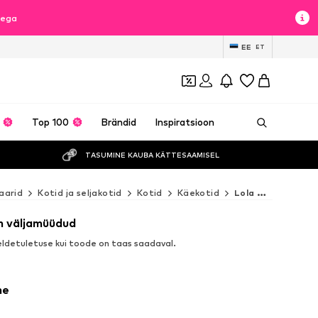
sega
EE
ET
Top 100
Brändid
Inspiratsioon
TASUMINE KAUBA KÄTTESAAMISEL
aarid
Kotid ja seljakotid
Kotid
Käekotid
Lola Casademunt Käekotid
n väljamüüdud
detuletuse kui toode on taas saadaval.
ne