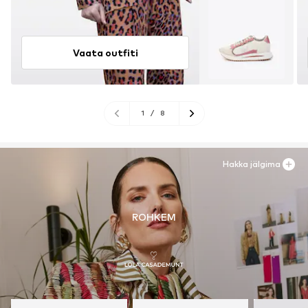
Vaata outfiti
1
/
8
Hakka jälgima
ROHKEM