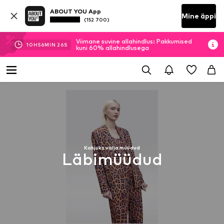
ABOUT YOU App
Mine äppi
(152 700)
Viimane suvine allahindlus: Pakkumised
10
H
56
MIN
26
S
kuni 60% allahindlusega
Kahjuks välja müüdud
Läbimüüdud