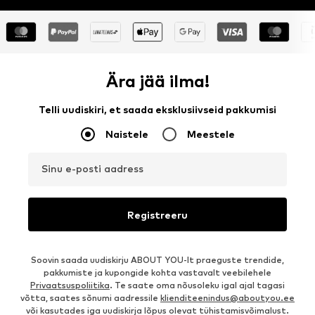
Ära jää ilma!
Telli uudiskiri, et saada eksklusiivseid pakkumisi
Naistele
Meestele
Sinu e-posti aadress
Registreeru
Soovin saada uudiskirju ABOUT YOU-lt praeguste trendide,
pakkumiste ja kupongide kohta vastavalt veebilehele
Privaatsuspoliitika
. Te saate oma nõusoleku igal ajal tagasi
võtta, saates sõnumi aadressile
klienditeenindus@aboutyou.ee
või kasutades iga uudiskirja lõpus olevat tühistamisvõimalust.