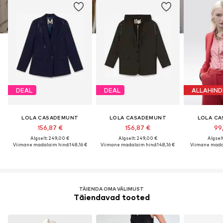
DEAL
DEAL
ALLAHIND
LOLA CASADEMUNT
LOLA CASADEMUNT
LOLA C
156,87 €
156,87 €
99
Algselt: 249,00 €
Algselt: 249,00 €
Algselt
Viimane madalaim hind:
148,16 €
Viimane madalaim hind:
148,16 €
Viimane mada
TÄIENDA OMA VÄLIMUST
Täiendavad tooted