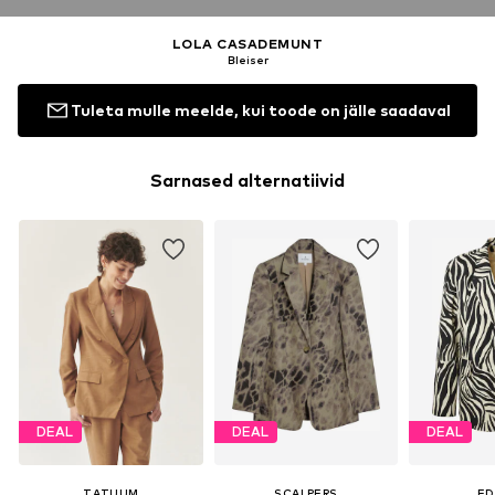
LOLA CASADEMUNT
Bleiser
Tuleta mulle meelde, kui toode on jälle saadaval
Sarnased alternatiivid
DEAL
DEAL
DEAL
TATUUM
SCALPERS
ED