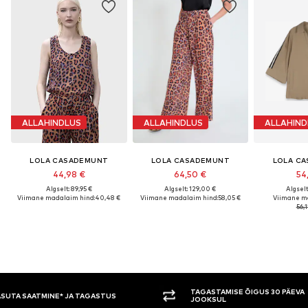
ALLAHINDLUS
ALLAHINDLUS
ALLAHIND
LOLA CASADEMUNT
LOLA CASADEMUNT
LOLA C
44,98 €
64,50 €
54
Algselt: 89,95 €
Algselt: 129,00 €
Algselt
Viimane madalaim hind:
40,48 €
Viimane madalaim hind:
58,05 €
Viimane m
56,1
TAGASTAMISE ÕIGUS 30 PÄEVA
TASUMINE 
JOOKSUL