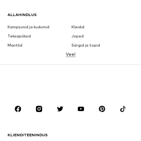
ALLAHINDLUS
Kampsunid ja kudumid
Kleidid
Teksapüksid
Joped
Mantlid
Särgid ja topid
Veel
Püksid
Pesu
Seelikud
Pluusid ja tuunikad
Dressipluusid
Pintsakud
Ujumisriided
Pükskostüümid
Suured suurused
Tulevasele emale
Jalanõud
Sport
Aksessuaarid
Premium
RIIDED
KLIENDITEENINDUS
Uus
Trendikas