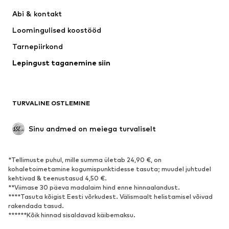
Kleidid
Teksapüksid
Abi & kontakt 
Särgid ja topid
Püksid
Loomingulised koostööd
Joped
Kampsunid ja kudumid
Tarnepiirkond
Pesu
Pluusid ja tuunikad
Lepingust taganemine siin
Mantlid
Seelikud
Ujumisriided
Dressipluusid
Pintsakud
Pükskostüümid
TURVALINE OSTLEMINE
Suured suurused
Tulevasele emale
Sündmused
Eksklusiivne
Sinu andmed on meiega turvaliselt
Taaskasutus
*Tellimuste puhul, mille summa ületab 24,90 €, on
JALANÕUD
kohaletoimetamine kogumispunktidesse tasuta; muudel juhtudel
kehtivad & teenustasud 4,50 €.
Uus
Trendikas
**Viimase 30 päeva madalaim hind enne hinnaalandust.
****Tasuta kõigist Eesti võrkudest. Välismaalt helistamisel võivad
Vabaaja jalanõud
Pahkluusaapad
rakendada tasud.
Kontsasaapad ja -kingad
Saapad
******Kõik hinnad sisaldavad käibemaksu.
Sandaalid
Poolsaapad