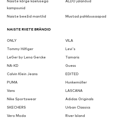
Naiste kõrge kaelusega
ALDO jalanõud
kampsunid
Naiste beežid mantlid
Mustad pahkluusaapad
NAISTE RIIETE BRÄNDID
ONLY
VILA
Tommy Hilfiger
Levi's
LeGer by Lena Gercke
Tamaris
NA-KD
Guess
Calvin Klein Jeans
EDITED
PUMA
Hunkemöller
Vans
LASCANA
Nike Sportswear
Adidas Originals
SKECHERS
Urban Classics
Vero Moda
River Island