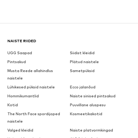
NAISTE RIIDED
UGG Saapad
Siidist kleidid
Pintsakud
Plätud naistele
Musta Reede allahindlus
Sametpüksid
naistele
Lühikesed püksid naistele
Ecco jalanõud
Hommikumantlid
Naiste sinised pintsakud
Kotid
Puuvillane aluspesu
The North Face spordijoped
Kosmeetikakotid
naistele
Valged kleidid
Naiste platvormkingad