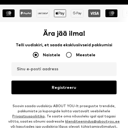
Ära jää ilma!
Telli uudiskiri, et saada eksklusiivseid pakkumisi
Naistele
Meestele
Sinu e-posti aadress
Registreeru
Soovin saada uudiskirju ABOUT YOU-lt praeguste trendide,
pakkumiste ja kupongide kohta vastavalt veebilehele
Privaatsuspoliitika
. Te saate oma nõusoleku igal ajal tagasi
võtta, saates sõnumi aadressile
klienditeenindus@aboutyou.ee
või kasutades iga uudiskirja lõpus olevat tühistamisvõimalust.