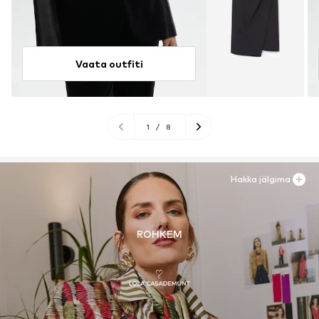
Vaata outfiti
1
/
8
Hakka jälgima
ROHKEM