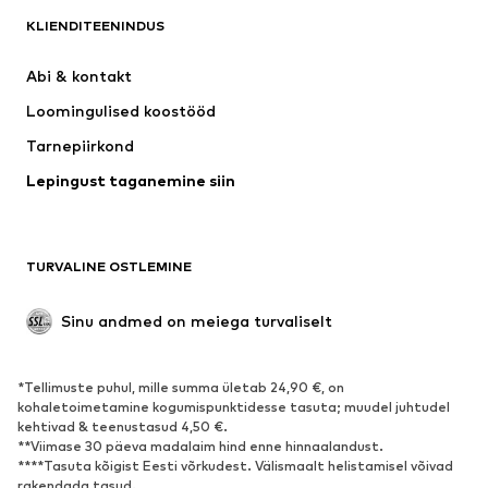
KLIENDITEENINDUS
Uus
Trendikas
Kleidid
Teksapüksid
Abi & kontakt 
Särgid ja topid
Püksid
Loomingulised koostööd
Joped
Kampsunid ja kudumid
Tarnepiirkond
Pesu
Pluusid ja tuunikad
Lepingust taganemine siin
Mantlid
Seelikud
Ujumisriided
Dressipluusid
Pintsakud
Pükskostüümid
TURVALINE OSTLEMINE
Suured suurused
Tulevasele emale
Sündmused
Eksklusiivne
Sinu andmed on meiega turvaliselt
Taaskasutus
*Tellimuste puhul, mille summa ületab 24,90 €, on
JALANÕUD
kohaletoimetamine kogumispunktidesse tasuta; muudel juhtudel
kehtivad & teenustasud 4,50 €.
Uus
Trendikas
**Viimase 30 päeva madalaim hind enne hinnaalandust.
****Tasuta kõigist Eesti võrkudest. Välismaalt helistamisel võivad
Vabaaja jalanõud
Pahkluusaapad
rakendada tasud.