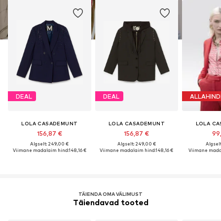
DEAL
DEAL
ALLAHIND
LOLA CASADEMUNT
LOLA CASADEMUNT
LOLA C
156,87 €
156,87 €
99
Algselt: 249,00 €
Algselt: 249,00 €
Algselt
Viimane madalaim hind:
148,16 €
Viimane madalaim hind:
148,16 €
Viimane mada
TÄIENDA OMA VÄLIMUST
Täiendavad tooted