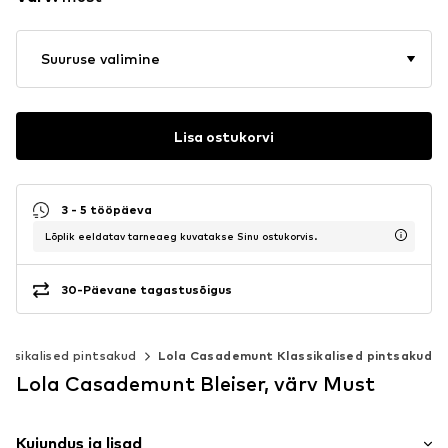
Suuruse valimine
Lisa ostukorvi
3 - 5 tööpäeva
Lõplik eeldatav tarneaeg kuvatakse Sinu ostukorvis.
30-Päevane tagastusõigus
lassikalised pintsakud
Lola Casademunt Klassikalised pintsakud
Lola Casademunt Bleiser, värv Must
Kujundus ja lisad