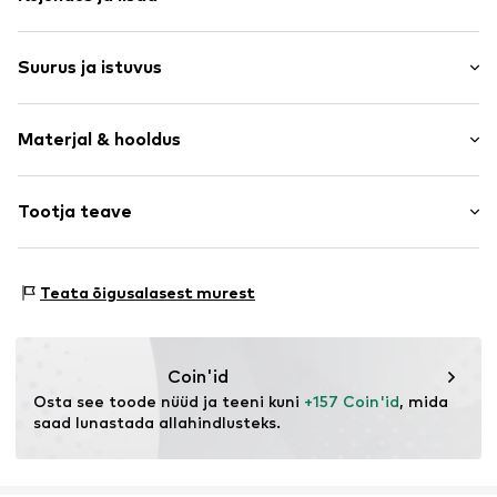
Ühevärviline
Suurus ja istuvus
Ühe nööbiga mansetid
Reväärkrae
Varruka pikkus: Pikad varrukad
Seljaõmblus
Materjal & hooldus
Pikkus: Tavaline lõige
Klapiga tasku
Istuvus: Normaalne tegumood
Veniv kangas
Materjal: 90% Polüester - PES, 10% Elastaan
Tootja teave
Kergelt vooderdatud
Suuruste tabel
Päritoluriik: Hiina
Nööbiga kinnitus
The Agent SAS
Käsipesu
RUE SAINT HONORE 231
Toote nr.
LCA1200001000001
Teata õigusalasest murest
75001 PARIS
FR
https://www.theagent.com/en/
Coin'id
Osta see toode nüüd ja teeni kuni 
+157 Coin'id
, mida 
saad lunastada allahindlusteks.