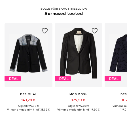
SULLE VÕIB SAMUTI MEELDIDA
Sarnased tooted
DEAL
DEAL
DEAL
DESIGUAL
MOS MOSH
DES
143,28 €
179,10 €
107
Algselt: 199,00 €
Algselt: 199,00 €
Viimane m
Viimane madalaim hind:
135,32 €
Viimane madalaim hind:
119,20 €
119,0