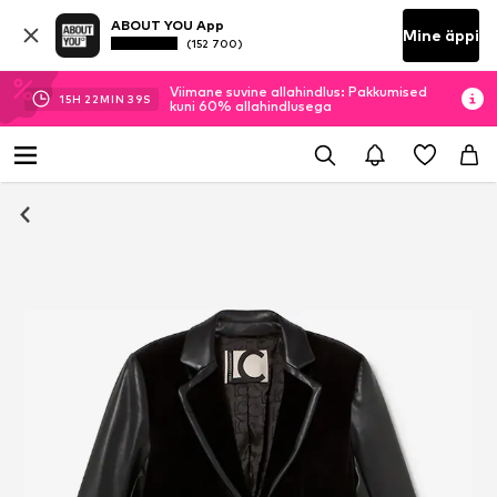
ABOUT YOU App
Mine äppi
(152 700)
Viimane suvine allahindlus: Pakkumised
15
H
22
MIN
38
S
kuni 60% allahindlusega