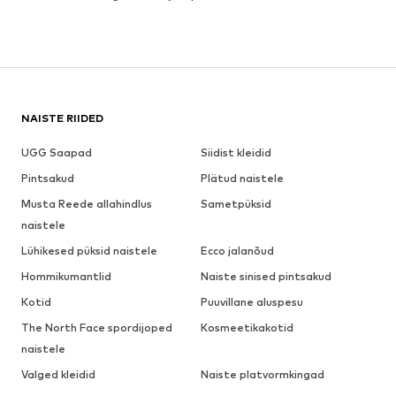
NAISTE RIIDED
UGG Saapad
Siidist kleidid
Pintsakud
Plätud naistele
Musta Reede allahindlus
Sametpüksid
naistele
Lühikesed püksid naistele
Ecco jalanõud
Hommikumantlid
Naiste sinised pintsakud
Kotid
Puuvillane aluspesu
The North Face spordijoped
Kosmeetikakotid
naistele
Valged kleidid
Naiste platvormkingad