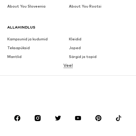
About You Sloveenia
About You Rootsi
ALLAHINDLUS
Kampsunid ja kudumid
Kleidid
Teksapüksid
Joped
Mantlid
Särgid ja topid
Veel
Püksid
Pesu
Seelikud
Pluusid ja tuunikad
Dressipluusid
Pintsakud
Ujumisriided
Pükskostüümid
Suured suurused
Tulevasele emale
Jalanõud
Sport
Aksessuaarid
Premium
RIIDED