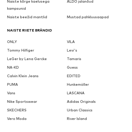
Naiste kõrge kaelusega
ALDO jalanõud
kampsunid
Naiste beežid mantlid
Mustad pahkluusaapad
NAISTE RIIETE BRÄNDID
ONLY
VILA
Tommy Hilfiger
Levi's
LeGer by Lena Gercke
Tamaris
NA-KD
Guess
Calvin Klein Jeans
EDITED
PUMA
Hunkemöller
Vans
LASCANA
Nike Sportswear
Adidas Originals
SKECHERS
Urban Classics
Vero Moda
River Island