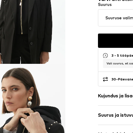
Suurus
Suuruse vali
3 - 5 tööpä
Vali suurus, et 
30-Päevane
Kujundus ja lis
Peene triibug
Suurus ja istuv
Puuvill
Üleulatuv õla
Varruka pikku
Klapiga tasku