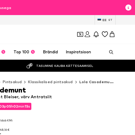
lusega
EE
ET
Top 100
Brändid
Inspiratsioon
TASUMINE KAUBA KÄTTESAAMISEL
Pintsakud
Klassikalised pintsakud
Lola Casademunt Klassikalised pintsakud
ademunt
Bleiser, värv Antratsiit
03
p
05
h
02
min
14
s
03
p
05
h
02
min
14
s
aldab KMi
aldab KMi
48,16 €
t
48,16 €