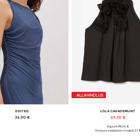
ALLAHINDLUS
EDITED
LOLA CASADEMUNT
34,90 €
69,30 €
Algselt: 99,00 €
Saadaolevad suurused: 1
Saadaolevad suurused: L, X
Viimane madalaim hind:
62,37 
Lisa ostukorvi
Lisa ostukorvi