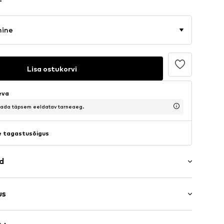
mine
Lisa ostukorvi
eva
saada täpsem eeldatav tarneaeg.
 tagastusõigus
ad
a
us
osa
s: Pikad varrukad