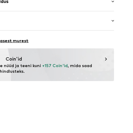
ldus
ne lõige
v tegumood
uvill, 34% Polüester - PES, 15% Viskoos, 1% Elastaan
tus
a
72001000001
ORE 231
lasest murest
eagent.com/en/
Coin'id
 nüüd ja teeni kuni 
+157 Coin'id
, mida saad 
hindlusteks.