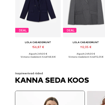
DEAL
DEAL
LOLA CASADEMUNT
LOLA CASADEMUNT
156,87 €
112,05 €
Algselt: 249,00 €
Algselt: 249,00 €
Saadaolevad suurused: 34, 36, 38, 42
Saadaolevad suurused: 34, 36
Viimane madalaim hind:
148,16 €
Viimane madalaim hind:
112,05 €
Lisa ostukorvi
Lisa ostukorvi
Inspireerivad riided
KANNA SEDA KOOS