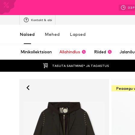
03
P
Kontakt & abi
Naised
Mehed
Lapsed
Minikollektsioon
Allahindlus
Riided
Jalanõ
TASUTA SAATMINE* JA TAGASTUS 
Peaaegu 