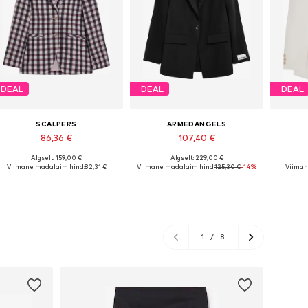
DEAL
DEAL
DEAL
SCALPERS
ARMEDANGELS
86,36 €
107,40 €
Algselt: 159,00 €
Algselt: 229,00 €
Saadaolevad suurused: 34, 36, 38, 40, 42
Saadaolevad suurused: 34, 36, 38, 40
Viimane madalaim hind:
82,31 €
Viimane madalaim hind:
125,30 €
-14%
Viiman
Lisa ostukorvi
Lisa ostukorvi
L
1
/
8