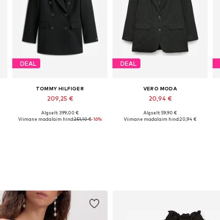
DEAL
DEAL
TOMMY HILFIGER
VERO MODA
209,25 €
20,94 €
Algselt: 399,00 €
Algselt: 59,90 €
, 38, 40
Saadaolevad suurused: 34, 36, 38, 40, 42
Saadaolevad suurused: 34, 36, 38
Viimane madalaim hind:
251,10 €
-16%
Viimane madalaim hind:
20,94 €
Lisa ostukorvi
Lisa ostukorvi