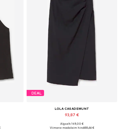
DEAL
LOLA CASADEMUNT
93,87 €
Algselt: 149,00 €
L
Saadaolevad suurused: 40
€
Viimane madalaim hind:
88,66 €
Lisa ostukorvi