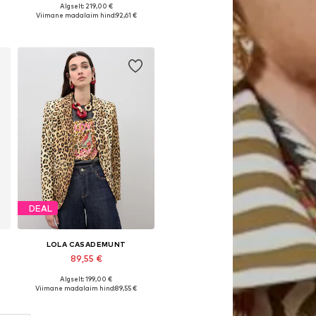
Algselt: 219,00 €
, 38, 40
Saadaolevad suurused: 34, 36, 38, 40, 42
Viimane madalaim hind:
92,61 €
Lisa ostukorvi
DEAL
LOLA CASADEMUNT
89,55 €
Algselt: 199,00 €
, 38, 40
Saadaolevad suurused: 34, 36, 40
Viimane madalaim hind:
89,55 €
Lisa ostukorvi