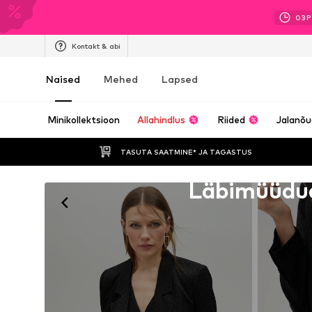
03
P
Kontakt & abi
Naised
Mehed
Lapsed
Minikollektsioon
Allahindlus
Riided
Jalanõ
TASUTA SAATMINE* JA TAGASTUS 
Kahjuks välja müüdud
Läbimüüdu