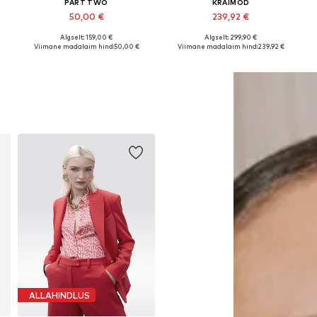
PART TWO
KRAIMOD
50,00 €
239,92 €
Algselt: 159,00 €
Algselt: 299,90 €
, 38, 42
Saadaolevad suurused: 36, 38, 40, 42, 44, 46
Saadaolevad suurused: 38, 40, 42, 46
Viimane madalaim hind:
50,00 €
Viimane madalaim hind:
239,92 €
Lisa ostukorvi
Lisa ostukorvi
ALLAHINDLUS