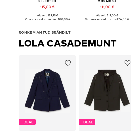
SELECTED
MOS MOSH
115,00 €
111,00 €
Algselt: 139,99 €
Algselt: 219,00 €
Saadaolevad suurused: 34, 36, 38, 40, 42, 44
Saadaolevad suurused: 34, 36
Viimane madalaim hind:
100,00 €
Viimane madalaim hind:
74,00 €
Lisa ostukorvi
Lisa ostukorvi
ROHKEM ANTUD BRÄNDILT
LOLA CASADEMUNT
DEAL
DEAL