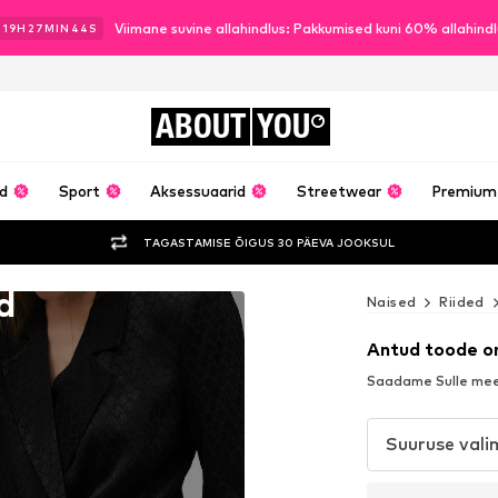
Viimane suvine allahindlus: Pakkumised kuni 60% allahind
19
H
27
MIN
42
S
ABOUT
YOU
ud
Sport
Aksessuaarid
Streetwear
Premium
TAGASTAMISE ÕIGUS 30 PÄEVA JOOKSUL
d
Naised
Riided
Antud toode o
Saadame Sulle meel
Suuruse vali