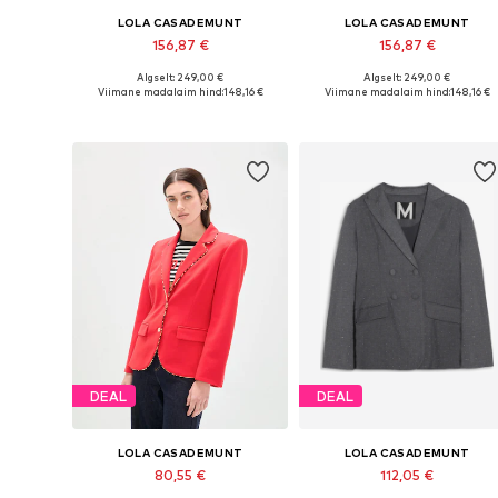
LOLA CASADEMUNT
LOLA CASADEMUNT
156,87 €
156,87 €
Algselt: 249,00 €
Algselt: 249,00 €
Saadaolevad suurused: 34, 36, 38, 42
Saadaolevad suurused: 34, 36
Viimane madalaim hind:
148,16 €
Viimane madalaim hind:
148,16 €
Lisa ostukorvi
Lisa ostukorvi
DEAL
DEAL
LOLA CASADEMUNT
LOLA CASADEMUNT
80,55 €
112,05 €