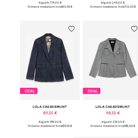
Algselt: 179,00 €
Algselt: 249,00 €
Saadaolevad suurused: 34, 36, 38, 40
Saadaolevad suurused: 34, 36
Viimane madalaim hind:
80,55 €
Viimane madalaim hind:
112,05 €
Lisa ostukorvi
Lisa ostukorvi
DEAL
DEAL
LOLA CASADEMUNT
LOLA CASADEMUNT
89,55 €
98,55 €
Algselt: 199,00 €
Algselt: 219,00 €
Saadaolevad suurused: 34, 36, 40, 42
Saadaolevad suurused: 34, 36
Viimane madalaim hind:
89,55 €
Viimane madalaim hind:
98,06 €
Lisa ostukorvi
Lisa ostukorvi