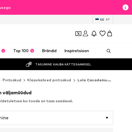
lusega
EE
ET
Top 100
Brändid
Inspiratsioon
TASUMINE KAUBA KÄTTESAAMISEL
Pintsakud
Klassikalised pintsakud
Lola Casademunt Klassikalised pintsakud
n väljamüüdud
detuletuse kui toode on taas saadaval.
mine