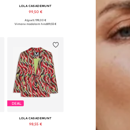
LOLA CASADEMUNT
99,50 €
Algselt: 199,00 €
, 38, 42
Saadaolevad suurused: 36, 38, 40, 42, 44
Viimane madalaim hind:
89,55 €
Lisa ostukorvi
DEAL
LOLA CASADEMUNT
98,55 €