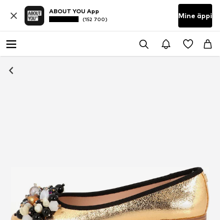
ABOUT YOU App
Mine äppi
(152 700)