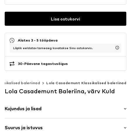
Lisa ostukorvi
Alates 3 - 5 tööpäeva
Lõplik eeldatav tarneaeg kuvatakse Sinu ostukorvis.
30-Päevane tagastusõigus
lassikalised baleriinad
Lola Casademunt Klassikalised baleriinad
Lola Casademunt Baleriina, värv Kuld
Kujundus ja lisad
Ümar nina
Suurus ja istuvus
Jalgalibistatav