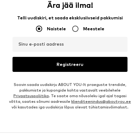
Ära jää ilma!
Telli uudiskiri, et saada eksklusiivseid pakkumisi
Naistele
Meestele
Sinu e-posti aadress
Registreeru
Soovin saada uudiskirju ABOUT YOU-lt praeguste trendide,
pakkumiste ja kupongide kohta vastavalt veebilehele
Privaatsuspoliitika
. Te saate oma nõusoleku igal ajal tagasi
võtta, saates sõnumi aadressile
klienditeenindus@aboutyou.ee
või kasutades iga uudiskirja lõpus olevat tühistamisvõimalust.