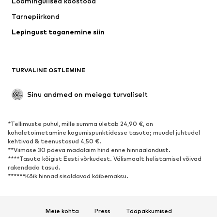
Loomingulised koostööd
Joped
Kampsunid ja kudumid
Tarnepiirkond
Pesu
Pluusid ja tuunikad
Lepingust taganemine siin
Mantlid
Seelikud
Ujumisriided
Dressipluusid
Pintsakud
Pükskostüümid
TURVALINE OSTLEMINE
Suured suurused
Tulevasele emale
Sündmused
Eksklusiivne
Sinu andmed on meiega turvaliselt
Taaskasutus
*Tellimuste puhul, mille summa ületab 24,90 €, on
JALANÕUD
kohaletoimetamine kogumispunktidesse tasuta; muudel juhtudel
kehtivad & teenustasud 4,50 €.
Uus
Trendikas
**Viimase 30 päeva madalaim hind enne hinnaalandust.
****Tasuta kõigist Eesti võrkudest. Välismaalt helistamisel võivad
Vabaaja jalanõud
Pahkluusaapad
rakendada tasud.
Kontsasaapad ja -kingad
Saapad
******Kõik hinnad sisaldavad käibemaksu.
Sandaalid
Poolsaapad
Spordijalatsid
Baleriinad
Meie kohta
Press
Tööpakkumised
Plätud
Toasussid