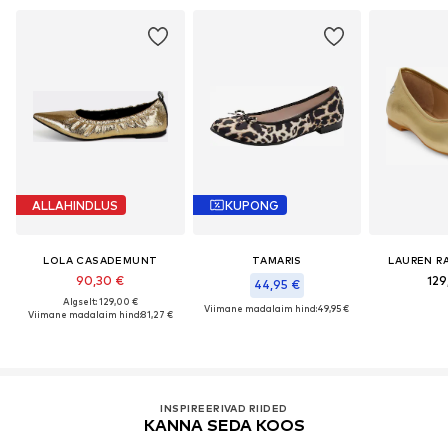
ALLAHINDLUS
KUPONG
LOLA CASADEMUNT
TAMARIS
LAUREN R
90,30 €
129
44,95 €
Algselt: 129,00 €
Viimane madalaim hind:
49,95 €
Viimane madalaim hind:
81,27 €
INSPIREERIVAD RIIDED
KANNA SEDA KOOS