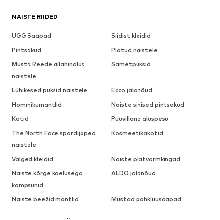
NAISTE RIIDED
UGG Saapad
Siidist kleidid
Pintsakud
Plätud naistele
Musta Reede allahindlus
Sametpüksid
naistele
Lühikesed püksid naistele
Ecco jalanõud
Hommikumantlid
Naiste sinised pintsakud
Kotid
Puuvillane aluspesu
The North Face spordijoped
Kosmeetikakotid
naistele
Valged kleidid
Naiste platvormkingad
Naiste kõrge kaelusega
ALDO jalanõud
kampsunid
Naiste beežid mantlid
Mustad pahkluusaapad