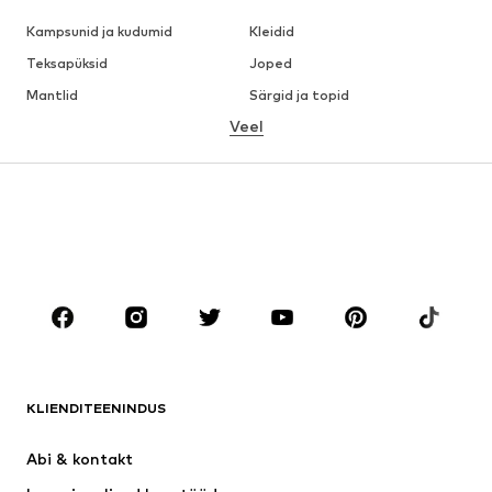
Kampsunid ja kudumid
Kleidid
Teksapüksid
Joped
Mantlid
Särgid ja topid
Veel
Püksid
Pesu
Seelikud
Pluusid ja tuunikad
Dressipluusid
Pintsakud
Ujumisriided
Pükskostüümid
Suured suurused
Tulevasele emale
Jalanõud
Sport
Aksessuaarid
Premium
RIIDED
KLIENDITEENINDUS
Uus
Trendikas
Kleidid
Teksapüksid
Abi & kontakt 
Särgid ja topid
Püksid