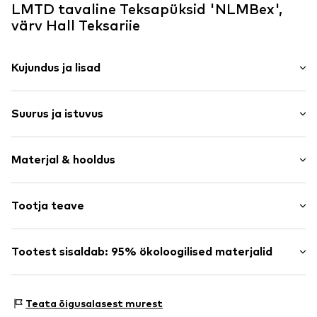
LMTD tavaline Teksapüksid 'NLMBex',
värv Hall Teksariie
Kujundus ja lisad
Ühevärviline
Suurus ja istuvus
Teksad
Tugevalt töödeldud
Pikkus: Pikk
Tõmblukuga kinnitus
Materjal & hooldus
Istuvus: tavaline
Viis taskut
Töödeldud efekt
Materjal: 100% Puuvill
Tootja teave
Vöö aasad
Tõmblukk
40 °C pesu
Bestseller Textilhandels GmbH
Ei sobi kuivatis kuivatamiseks
Modering 1
Tootest sisaldab: 95% ökoloogilised materjalid
Toote nr.
LMT3035001000001
Keemiliselt mitte puhastada
22457 Hamburg
Triikida mõõduka kuumusega
DE
Valmistatud:
Puuvill (ökoloogiline)
Mitte valgendada
www.bestseller.com
Tõestus:
Tarnija selgitus sõltumatu testimise juurde
Teata õigusalasest murest