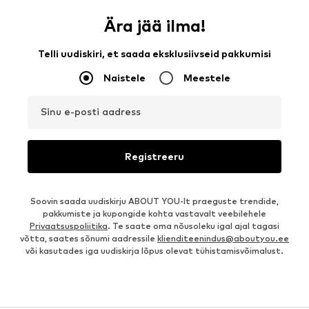
Ära jää ilma!
Telli uudiskiri, et saada eksklusiivseid pakkumisi
Naistele
Meestele
Sinu e-posti aadress
Registreeru
Soovin saada uudiskirju ABOUT YOU-lt praeguste trendide,
pakkumiste ja kupongide kohta vastavalt veebilehele
Privaatsuspoliitika
. Te saate oma nõusoleku igal ajal tagasi
võtta, saates sõnumi aadressile
klienditeenindus@aboutyou.ee
või kasutades iga uudiskirja lõpus olevat tühistamisvõimalust.