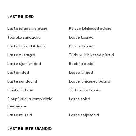
LASTE RIIDED
Laste jalgpallijalatsid
Poiste lühikesed püksid
Tüdruku sandaalid
Laste tossud
Laste tossud Adidas
Poiste tossud
Laste t -särgid
Tüdruku lühikesed püksid
Laste ujumisriided
Beebijalatsid
Lasteriided
Laste kingad
Laste sandaalid
Laste lühikesed püksid
Poiste teksad
Tüdrukute tossud
Sipupüksid ja komplektid
Laste sokid
beebidele
Laste mütsid
Laste seljakotid
LASTE RIIETE BRÄNDID