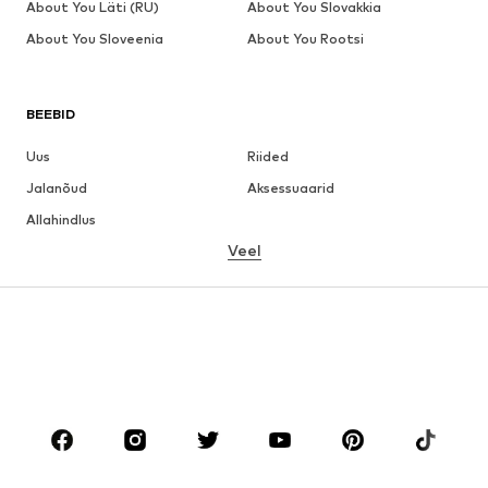
About You Läti (RU)
About You Slovakkia
About You Sloveenia
About You Rootsi
BEEBID
Uus
Riided
Jalanõud
Aksessuaarid
Allahindlus
Veel
TÜDRUKUD
Lapsed (suurused 92-140)
Teismelised (suurused 140-176)
POISID
Lapsed (suurused 92-140)
Teismelised (suurused 140-176)
BRÄNDID