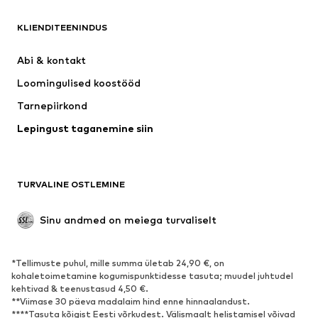
NAME IT
Next
Nike Sportswear
ADIDAS ORIGINALS
KLIENDITEENINDUS
ADIDAS SPORTSWEAR
NIKE
Abi & kontakt 
SUPERFIT
WE Fashion
Loomingulised koostööd
Tarnepiirkond
Lepingust taganemine siin
TURVALINE OSTLEMINE
Sinu andmed on meiega turvaliselt
*Tellimuste puhul, mille summa ületab 24,90 €, on
kohaletoimetamine kogumispunktidesse tasuta; muudel juhtudel
kehtivad & teenustasud 4,50 €.
**Viimase 30 päeva madalaim hind enne hinnaalandust.
****Tasuta kõigist Eesti võrkudest. Välismaalt helistamisel võivad