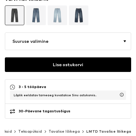
Suuruse valimine
Lisa ostukorvi
3 - 5 tööpäeva
Lõplik eeldatav tarneaeg kuvatakse Sinu ostukorvis.
30-Päevane tagastusõigus
püksid
Teksapüksid
Tavalise lõikega
LMTD Tavalise lõikega