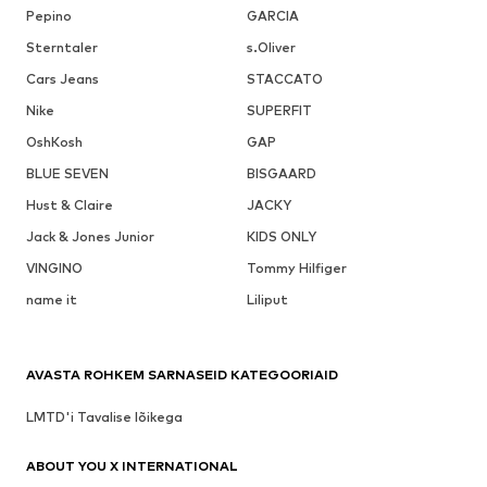
Pepino
GARCIA
Sterntaler
s.Oliver
Cars Jeans
STACCATO
Nike
SUPERFIT
OshKosh
GAP
BLUE SEVEN
BISGAARD
Hust & Claire
JACKY
Jack & Jones Junior
KIDS ONLY
VINGINO
Tommy Hilfiger
name it
Liliput
AVASTA ROHKEM SARNASEID KATEGOORIAID
LMTD'i Tavalise lõikega
ABOUT YOU X INTERNATIONAL