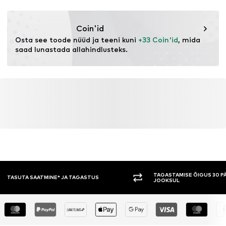
See toode sisaldab orgaanilisi materjale, mille
kasvatamise eesmärk on säilitada mulla tervist ja
ökosüsteeme mahepõllumajanduse kaudu, loobudes
Coin'id
geneetilisest muundamisest ning piirates veekasutust ja
Osta see toode nüüd ja teeni kuni 
+33 Coin'id
, mida 
keemilisi väetisi.
saad lunastada allahindlusteks.
Lisateave
TAGASTAMISE ÕIGUS 30 PÄEVA
TASUMINE 
JOOKSUL