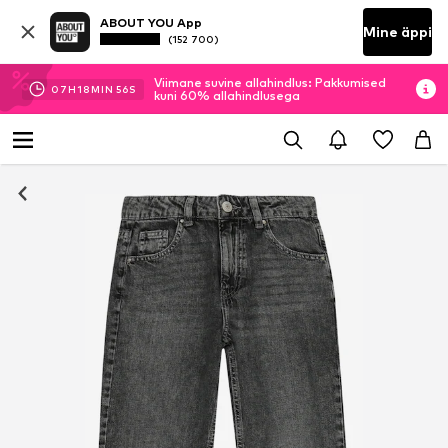
ABOUT YOU App
Mine äppi
(152 700)
Viimane suvine allahindlus: Pakkumised
07
H
18
MIN
56
S
kuni 60% allahindlusega