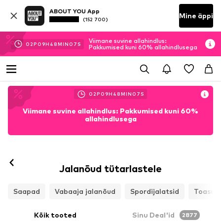
ABOUT YOU App
Mine äppi
(152 700)
Viimane suvine allahindlus:
02
P
09
H
48
MIN
05
S
Pakkumised kuni 60% allahindlusega
02
P
09
H
48
MIN
05
S
Viimane suvine allahindlus: Pakkumised kuni 60%
allahindlusega
Jalanõud tütarlastele
Saapad
Vabaaja jalanõud
Spordijalatsid
Toasuss
Kõik tooted
Sinu Deal'id
2877