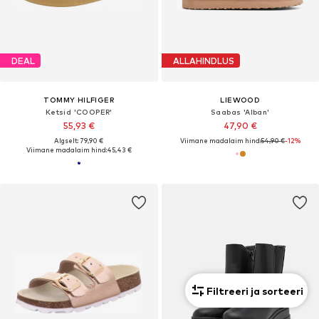
DEAL
ALLAHINDLUS
TOMMY HILFIGER
LIEWOOD
Ketsid 'COOPER'
Saabas 'Alban'
55,93 €
47,90 €
Algselt: 79,90 €
Viimane madalaim hind:
54,90 €
-12%
Viimane madalaim hind:
45,43 €
Filtreeri ja sorteeri