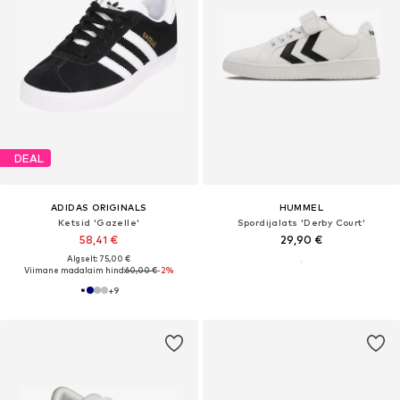
DEAL
ADIDAS ORIGINALS
HUMMEL
Ketsid 'Gazelle'
Spordijalats 'Derby Court'
58,41 €
29,90 €
Algselt: 75,00 €
Viimane madalaim hind:
60,00 €
-2%
+
9