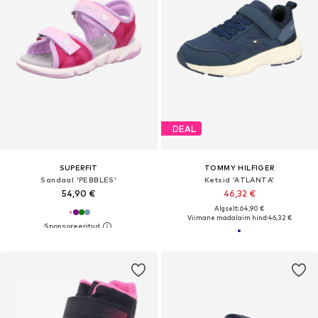
DEAL
SUPERFIT
TOMMY HILFIGER
Sandaal 'PEBBLES'
Ketsid 'ATLANTA'
54,90 €
46,32 €
Algselt: 64,90 €
Viimane madalaim hind:
46,32 €