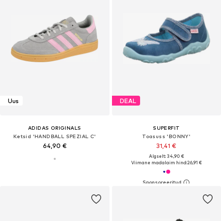
Uus
DEAL
ADIDAS ORIGINALS
SUPERFIT
Ketsid 'HANDBALL SPEZIAL C'
Toasuss 'BONNY'
64,90 €
31,41 €
Algselt: 34,90 €
Viimane madalaim hind:
26,91 €