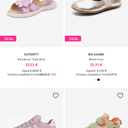
DEAL
DEAL
SUPERFIT
BISGAARD
Sandaal 'Sparkle'
Baleriina
33,53 €
35,91 €
Algselt: 69,90 €
Algselt: 44,90 €
Viimane madalaim hind:
38,32 €
-12%
Viimane madalaim hind:
35,91 €