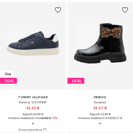
Uus
DEAL
DEAL
TOMMY HILFIGER
FRIBOO
Ketsid 'COOPER'
Saabas
45,43 €
36,47 €
Algselt: 64,90 €
Algselt: 42,90 €
Viimane madalaim hind:
51,92 €
-12%
Viimane madalaim hind:
36,47 €