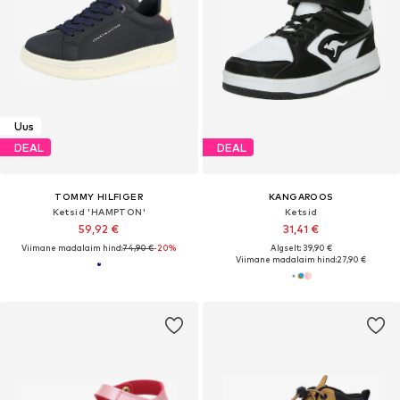
Uus
DEAL
DEAL
TOMMY HILFIGER
KANGAROOS
Ketsid 'HAMPTON'
Ketsid
59,92 €
31,41 €
Viimane madalaim hind:
74,90 €
-20%
Algselt: 39,90 €
Viimane madalaim hind:
27,90 €