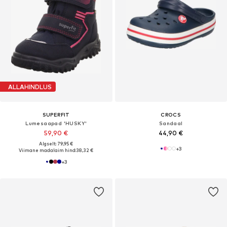
ALLAHINDLUS
SUPERFIT
CROCS
Lumesaapad 'HUSKY'
Sandaal
59,90 €
44,90 €
Algselt: 79,95 €
+
3
Viimane madalaim hind:
38,32 €
+
3