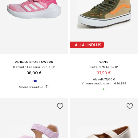
ALLAHINDLUS
ADIDAS SPORTSWEAR
VANS
Ketsid 'Tensaur Run 2.0'
Ketsid 'Mte Sk8'
38,00 €
37,50 €
Algselt: 75,00 €
Viimane madalaim hind:
26,25 €