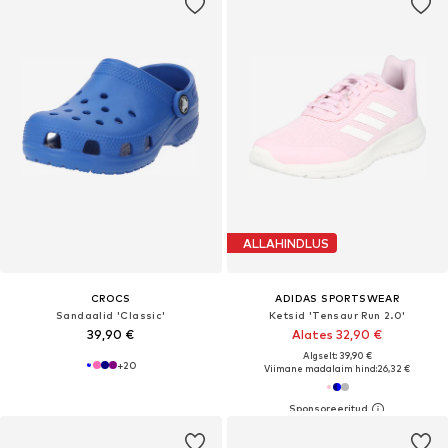
ALLAHINDLUS
CROCS
ADIDAS SPORTSWEAR
Sandaalid 'Classic'
Ketsid 'Tensaur Run 2.0'
39,90 €
Alates 32,90 €
Algselt: 39,90 €
+
20
Viimane madalaim hind:
26,32 €