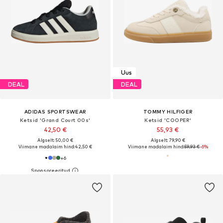
Uus
DEAL
DEAL
ADIDAS SPORTSWEAR
TOMMY HILFIGER
Ketsid 'Grand Court 00s'
Ketsid 'COOPER'
42,50 €
55,93 €
Algselt: 50,00 €
Algselt: 79,90 €
Viimane madalaim hind:
42,50 €
Viimane madalaim hind:
59,93 €
-6%
+
6