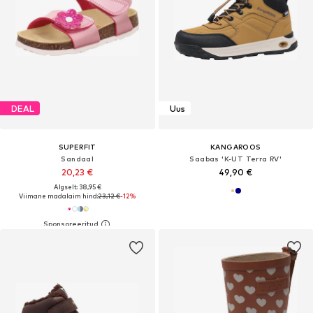
DEAL
Uus
SUPERFIT
KANGAROOS
Sandaal
Saabas 'K-UT Terra RV'
20,23 €
49,90 €
Algselt: 38,95 €
Viimane madalaim hind:
23,12 €
-12%