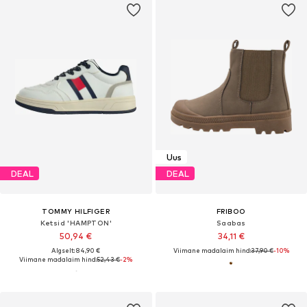
Uus
DEAL
DEAL
TOMMY HILFIGER
FRIBOO
Ketsid 'HAMPTON'
Saabas
50,94 €
34,11 €
Algselt: 84,90 €
Viimane madalaim hind:
37,90 €
-10%
Viimane madalaim hind:
52,43 €
-2%