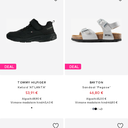
DEAL
DEAL
TOMMY HILFIGER
BAYTON
Ketsid 'ATLANTA'
Sandaal 'Pegase'
53,91 €
46,80 €
Algselt: 69,90 €
Algselt: 65,00 €
Viimane madalaim hind:
45,43 €
Viimane madalaim hind:
46,80 €
+
3