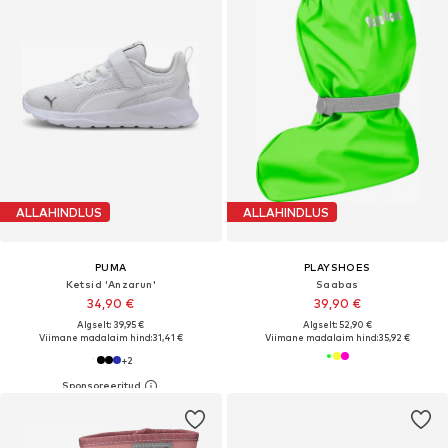
ALLAHINDLUS
ALLAHINDLUS
PUMA
PLAYSHOES
Ketsid 'Anzarun'
Saabas
34,90 €
39,90 €
Algselt: 39,95 €
Algselt: 52,90 €
Viimane madalaim hind:
31,41 €
Viimane madalaim hind:
35,92 €
+
2