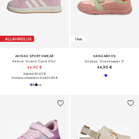
ALLAHINDLUS
Uus
ADIDAS SPORTSWEAR
KANGAROOS
Ketsid 'Grand Court 00s'
Saabas 'Grashopper V'
44,90 €
44,90 €
Algselt: 50,00 €
Viimane madalaim hind:
34,90 €
+
6