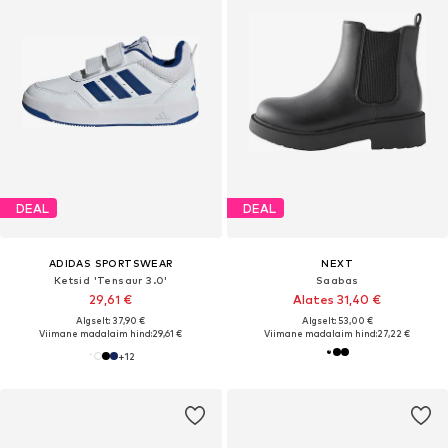
DEAL
DEAL
ADIDAS SPORTSWEAR
NEXT
Ketsid 'Tensaur 3.0'
Saabas
29,61 €
Alates 31,40 €
Algselt: 37,90 €
Algselt: 53,00 €
Viimane madalaim hind:
29,61 €
Viimane madalaim hind:
27,22 €
+
12