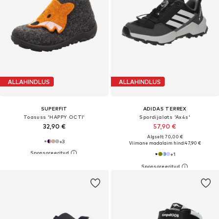
ALLAHINDLUS
ALLAHINDLUS
SUPERFIT
ADIDAS TERREX
Toasuss 'HAPPY OCTI'
Spordijalats 'Ax4s'
32,90 €
57,90 €
Algselt: 70,00 €
+
3
Viimane madalaim hind:
47,90 €
+
1