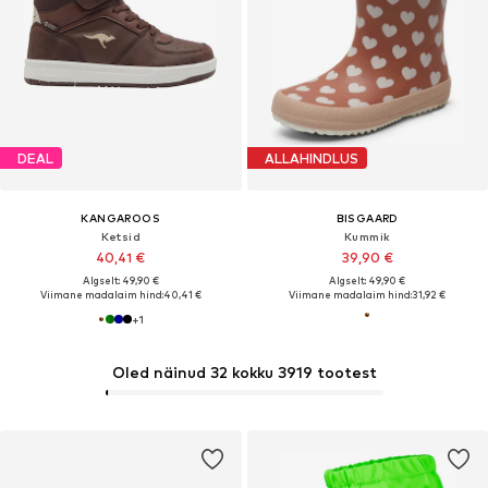
DEAL
ALLAHINDLUS
KANGAROOS
BISGAARD
Ketsid
Kummik
40,41 €
39,90 €
Algselt: 49,90 €
Algselt: 49,90 €
Viimane madalaim hind:
40,41 €
Viimane madalaim hind:
31,92 €
+
1
Oled näinud 32 kokku 3919 tootest