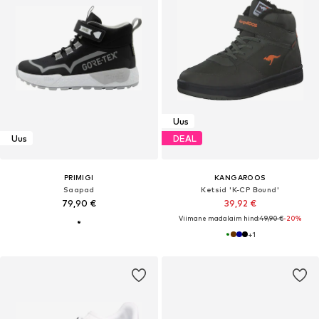
Uus
Uus
DEAL
PRIMIGI
KANGAROOS
Saapad
Ketsid 'K-CP Bound'
79,90 €
39,92 €
Viimane madalaim hind:
49,90 €
-20%
+
1