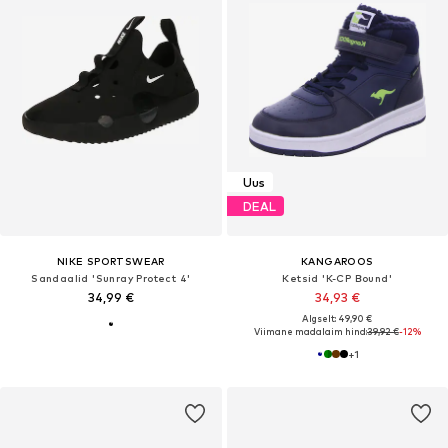
Uus
DEAL
NIKE SPORTSWEAR
KANGAROOS
Sandaalid 'Sunray Protect 4'
Ketsid 'K-CP Bound'
34,99 €
34,93 €
Algselt: 49,90 €
Viimane madalaim hind:
39,92 €
-12%
+
1