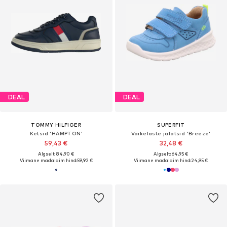
DEAL
DEAL
TOMMY HILFIGER
SUPERFIT
Ketsid 'HAMPTON'
Väikelaste jalatsid 'Breeze'
59,43 €
32,48 €
Algselt: 84,90 €
Algselt: 64,95 €
Viimane madalaim hind:
59,92 €
Viimane madalaim hind:
24,95 €