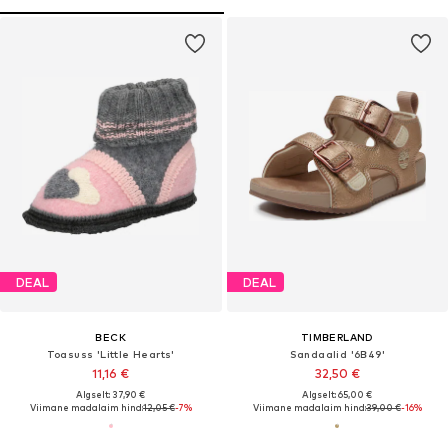
DEAL
DEAL
BECK
TIMBERLAND
Toasuss 'Little Hearts'
Sandaalid '6B49'
11,16 €
32,50 €
Algselt: 37,90 €
Algselt: 65,00 €
Viimane madalaim hind:
12,05 €
-7%
Viimane madalaim hind:
39,00 €
-16%