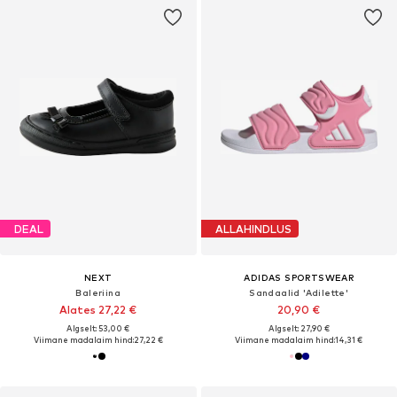
DEAL
ALLAHINDLUS
NEXT
ADIDAS SPORTSWEAR
Baleriina
Sandaalid 'Adilette'
Alates 27,22 €
20,90 €
Algselt: 53,00 €
Algselt: 27,90 €
Viimane madalaim hind:
27,22 €
Viimane madalaim hind:
14,31 €