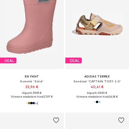
DEAL
DEAL
EN FANT
ADIDAS TERREX
Kummik 'Solid'
Sandaal 'CAPTAIN TOEY 2.0'
33,96 €
40,41 €
Algselt: 39,95 €
Algselt: 49,90 €
Viimane madalaim hind:
27,97 €
Viimane madalaim hind:
26,18 €
+
2