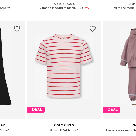
Algselt: 37,90 €
Algse
uurustes
Saadaval erinevates suurustes
Saadaval eri
:
29,67 €
Viimane madalaim hind:
12,05 €
-7%
Viimane madala
vi
Lisa ostukorvi
Lisa 
DEAL
DEAL
EAR
ONLY GIRLS
N
Clssc'
Särk 'KOGHelle'