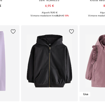
id
Särk 'NLMNESS'
Kitsas Retu
€
6,95 €
8
Algselt: 19,90 €
Algse
uurustes
Saadaolevad suurused: 122-128, 134-140, 146-152, 170-176
Saadaval eri
Viimane madalaim hind:
8,34 €
-16%
Viimane madal
vi
Lisa ostukorvi
Lisa 
Uus