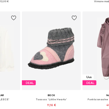
:
12,00 €
Viimane mad
vi
Lisa ostukorvi
Lisa 
Uus
DEAL
DEAL
EAR
BECK
N
FLEECE'
Toasuss 'Little Hearts'
Funktsionaalne
11,16 €
4