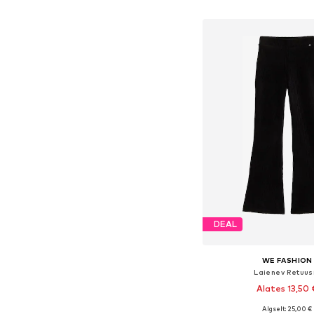
Lisa ostukor
DEAL
WE FASHION
Laienev Retuus
Alates 13,50 
+
5
Algselt: 25,00 €
Saadaval erinevates s