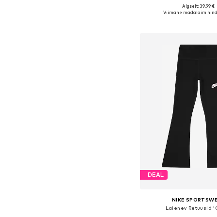
Algselt: 39,99 €
Saadaval erinevates s
Viimane madalaim hind
Lisa ostukor
DEAL
NIKE SPORTSW
Laienev Retuusid '