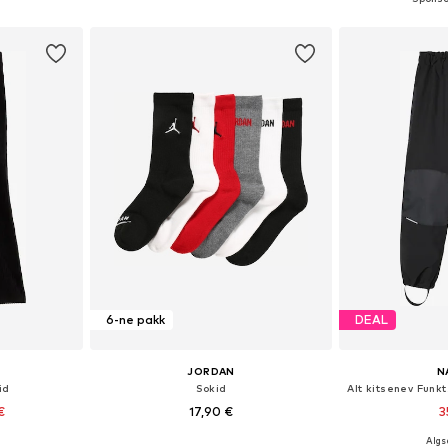
vi
Lisa ostukorvi
Lisa 
6-ne pakk
DEAL
JORDAN
N
id
Sokid
€
17,90 €
3
Algse
uurustes
Saadaolevad suurused: 23,5-27, 27-35, 35-37,5, 37,5-40
Saadaval eri