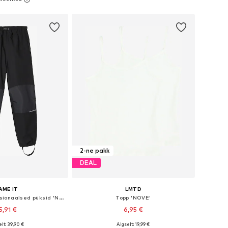
ostukorvi
Lisa ostukorvi
2-ne pakk
DEAL
AME IT
LMTD
Alt kitsenev Funktsionaalsed püksid 'NKNAlfa'
Topp 'NOVE'
5,91 €
6,95 €
lt: 39,90 €
Algselt: 19,99 €
nevates suurustes
Saadaval erinevates suurustes