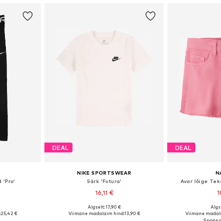
DEAL
DEAL
NIKE SPORTSWEAR
N
 'Pro'
Särk 'Futura'
Avar lõige Te
16,11 €
1
+
8
Algselt: 17,90 €
Algse
uurustes
Saadaolevad suurused: 122-128, 128-138, 138-147, 147-158
Saadaval eri
:
25,42 €
Viimane madalaim hind:
13,90 €
Viimane madala