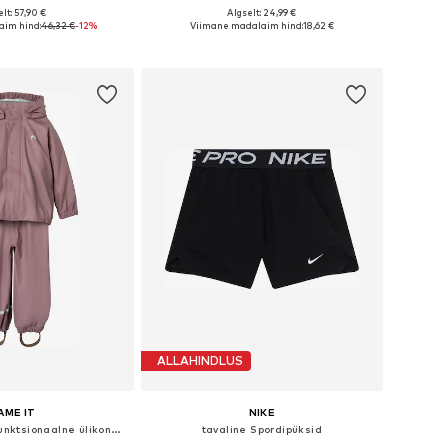
lt: 57,90 €
Algselt: 24,99 €
nevates suurustes
Saadaval erinevates suurustes
im hind:
46,32 €
-12%
Viimane madalaim hind:
18,62 €
ostukorvi
Lisa ostukorvi
ALLAHINDLUS
AME IT
NIKE
Tavaline suurus Funktsionaalne ülikond 'DRY10'
tavaline Spordipüksid