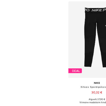
DEAL
NIKE
Kitsas Spordipüksid
30,32 €
Algselt: 37,90 €
Saadaval erinevates s
Viimane madalaim hind