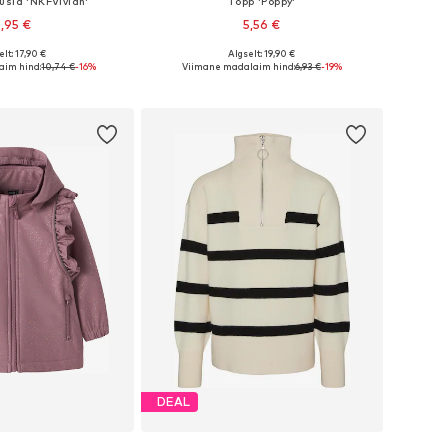
usid 'NKFVivian'
Topp 'Poppy'
,95 €
5,56 €
lt: 17,90 €
Algselt: 19,90 €
nevates suurustes
Saadaolevad suurused: 122-128, 134-140, 146-152
aim hind:
10,74 €
-16%
Viimane madalaim hind:
6,93 €
-19%
ostukorvi
Lisa ostukorvi
DEAL