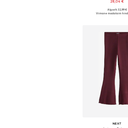
28,04 €
Algselt: 32,99 €
Saadaval erinevates s
Viimane madalaim hind
Lisa ostukor
NEXT