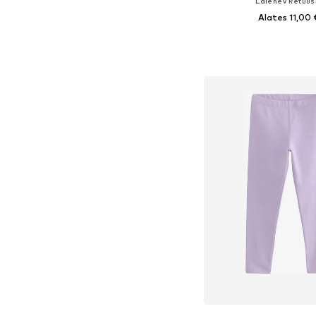
Laienev Retuus
Alates 11,00 
+
9
Saadaval erinevates s
Lisa ostukor