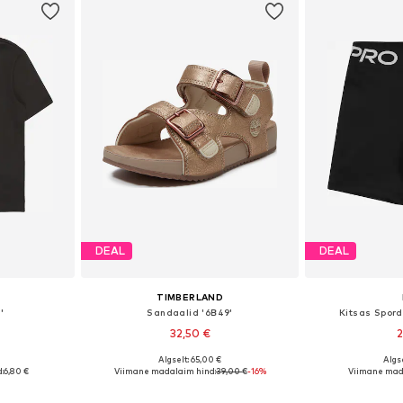
DEAL
DEAL
TIMBERLAND
'
Sandaalid '6B49'
Kitsas Spord
32,50 €
2
Algselt: 65,00 €
Algse
Saadaolevad suurused: 122-128, 134-140, 146-152, 158-164
Saadaval erinevates suurustes
Saadaval eri
:
6,80 €
Viimane madalaim hind:
39,00 €
-16%
Viimane mad
vi
Lisa ostukorvi
Lisa 