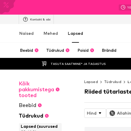
1
Kontakt & abi
Naised
Mehed
Lapsed
Beebid
Tüdrukud
Poisid
Brändid
TASUTA SAATMINE* JA TAGASTUS 
Lapsed
Tüdrukud
L
Kõik
pakkumistega
Riided tütarlast
tooted
Beebid
Hind
Allahi
Tüdrukud
Lapsed (suurused