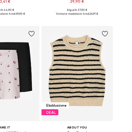
0,41 €
29,90 €
+
2
lt: 44,90 €
Algselt: 37,90 €
nevates suurustes
Saadaval erinevates suurustes
alaim hind:
39,90 €
Viimane madalaim hind:
26,91 €
ostukorvi
Lisa ostukorvi
Eksklusiivne
DEAL
AME IT
ABOUT YOU