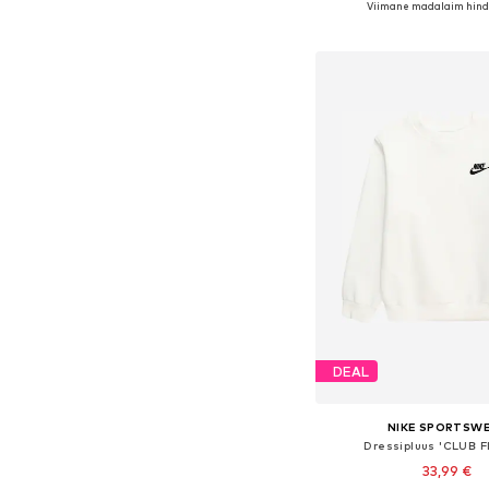
Viimane madalaim hind
Lisa ostukor
DEAL
NIKE SPORTSW
Dressipluus 'CLUB 
33,99 €