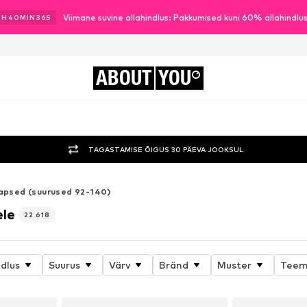
Viimane suvine allahindlus: Pakkumised kuni 60% allahindlu
0
H
40
MIN
35
S
ABOUT
YOU
TAGASTAMISE ÕIGUS 30 PÄEVA JOOKSUL
apsed (suurused 92-140)
ele
22 618
ndlus
Suurus
Värv
Bränd
Muster
Teem