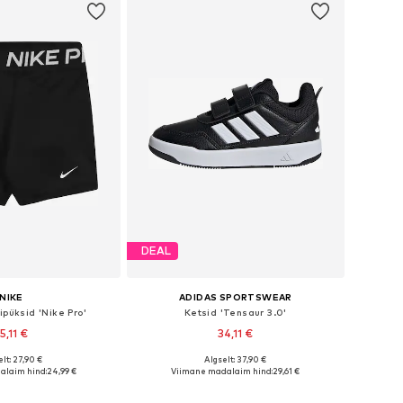
DEAL
NIKE
ADIDAS SPORTSWEAR
ipüksid 'Nike Pro'
Ketsid 'Tensaur 3.0'
5,11 €
34,11 €
+
12
lt: 27,90 €
Algselt: 37,90 €
nevates suurustes
Saadaval erinevates suurustes
alaim hind:
24,99 €
Viimane madalaim hind:
29,61 €
ostukorvi
Lisa ostukorvi