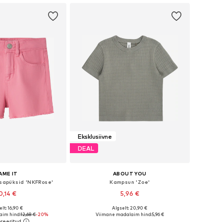
Eksklusiivne
DEAL
AME IT
ABOUT YOU
ksapüksid 'NKFRose'
Kampsun 'Zoe'
0,14 €
5,96 €
lt: 16,90 €
Algselt: 20,90 €
nevates suurustes
Saadaolevad suurused: 122-128, 134-140, 146-152
im hind:
12,68 €
-20%
Viimane madalaim hind:
5,96 €