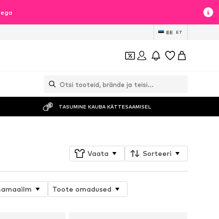
sega
EE
ET
TASUMINE KAUBA KÄTTESAAMISEL
Vaata
Sorteeri
amaailm
Toote omadused