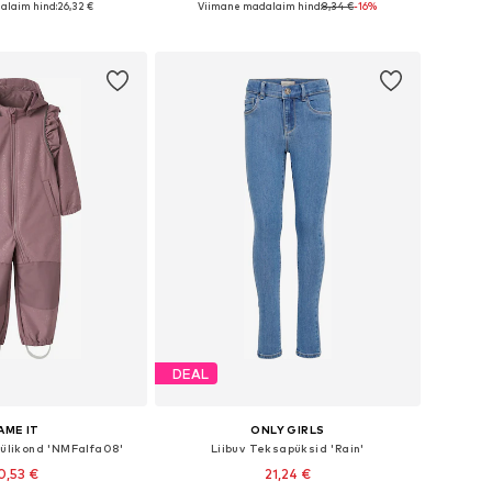
alaim hind:
26,32 €
Viimane madalaim hind:
8,34 €
-16%
ostukorvi
Lisa ostukorvi
DEAL
AME IT
ONLY GIRLS
 ülikond 'NMFalfa08'
Liibuv Teksapüksid 'Rain'
0,53 €
21,24 €