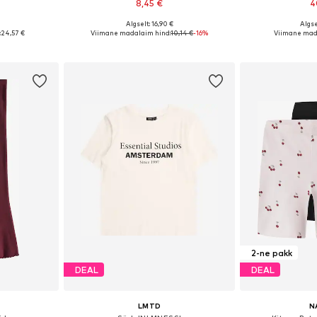
8,45 €
4
Algselt: 16,90 €
Algse
uurustes
Saadaolevad suurused: 134-140, 146-152, 158-164
Saadaval eri
:
24,57 €
Viimane madalaim hind:
10,14 €
-16%
Viimane mad
vi
Lisa ostukorvi
Lisa 
2-ne pakk
DEAL
DEAL
LMTD
N