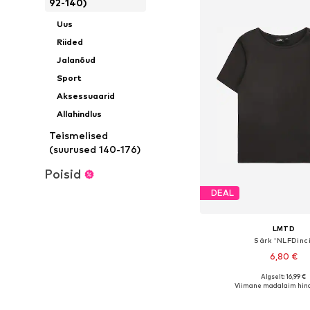
92-140)
Uus
Riided
Jalanõud
Sport
Aksessuaarid
Allahindlus
Teismelised
(suurused 140-176)
Poisid
DEAL
LMTD
Särk 'NLFDinci
6,80 €
Algselt: 16,99 €
Viimane madalaim hind
Lisa ostukor