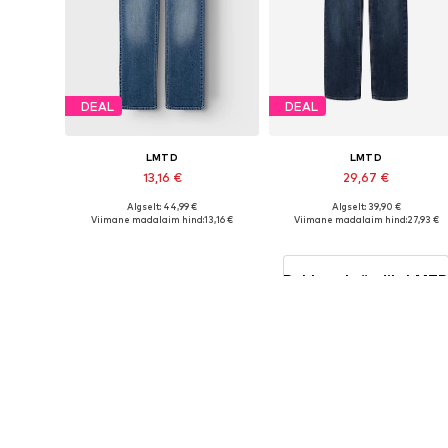
DEAL
DEAL
LMTD
LMTD
13,16 €
29,67 €
Algselt: 44,99 €
Algselt: 39,90 €
Saadaolevad suurused: 128, 134, 140, 146, 152
Saadaval erinevates suurustes
Viimane madalaim hind:
13,16 €
Viimane madalaim hind:
27,93 €
Lisa ostukorvi
Lisa ostukorvi
Rohkem brändilt LMT