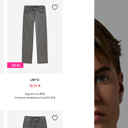
DEAL
LMTD
16,14 €
Algselt: 44,99 €
Saadaval erinevates suurustes
Viimane madalaim hind:
13,16 €
Lisa ostukorvi