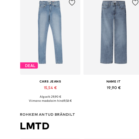
DEAL
CARS JEANS
NAME IT
15,54 €
19,90 €
Algselt: 29,90 €
Saadaval erinevates suurustes
Saadaval erinevates suurustes
Viimane madalaim hind:
9,56 €
Lisa ostukorvi
Lisa ostukorvi
ROHKEM ANTUD BRÄNDILT
LMTD