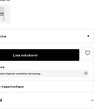
mine
Lisa ostukorvi
eva
saada täpsem eeldatav tarneaeg.
 tagastusõigus
ad