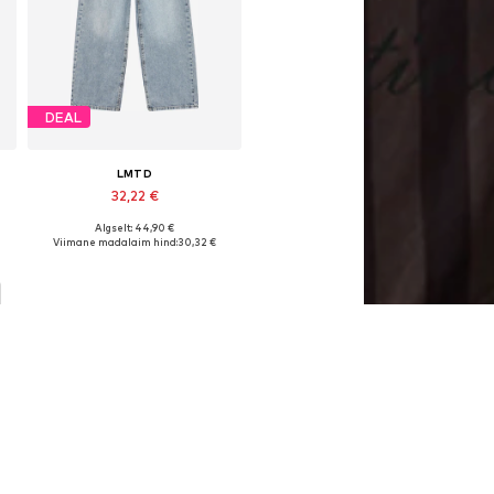
DEAL
LMTD
32,22 €
Algselt: 44,90 €
Saadaval erinevates suurustes
Viimane madalaim hind:
30,32 €
Lisa ostukorvi
D