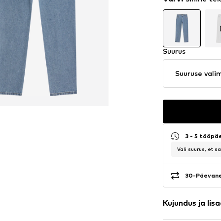
Suurus
Suuruse vali
3 - 5 tööpä
Vali suurus, et 
30-Päevane
Kujundus ja lis