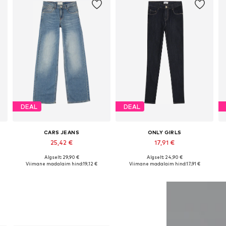
DEAL
DEAL
CARS JEANS
ONLY GIRLS
25,42 €
17,91 €
Algselt: 29,90 €
Algselt: 24,90 €
Saadaval erinevates suurustes
Saadaval erinevates suurustes
Viimane madalaim hind:
19,12 €
Viimane madalaim hind:
17,91 €
Lisa ostukorvi
Lisa ostukorvi