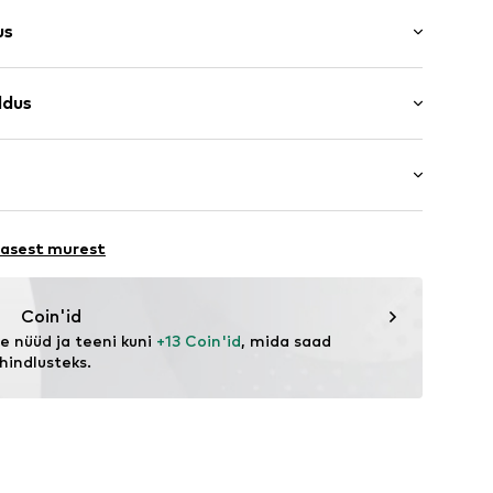
us
öödeldud
ldus
ine
innitus
uuvill
lused
S
tis kuivatamiseks
lasest murest
 mitte puhastada
õduka kuumusega
ndada
78001000001
er.com/
Coin'id
 nüüd ja teeni kuni 
+13 Coin'id
, mida saad 
hindlusteks.