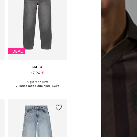
DEAL
LMTD
17,94 €
Algselt: 44,99 €
 170
Saadaolevad suurused: 128
Viimane madalaim hind:
13,96 €
Lisa ostukorvi