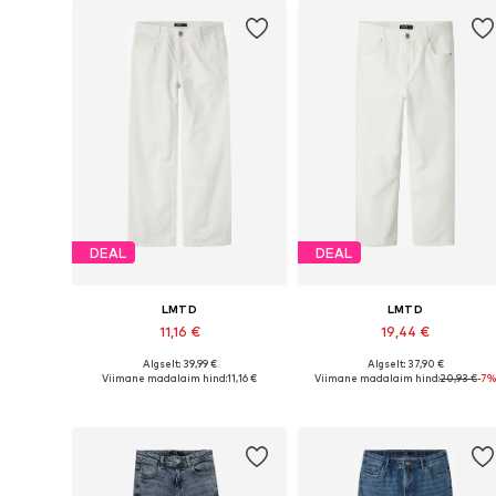
DEAL
DEAL
LMTD
LMTD
11,16 €
19,44 €
Algselt: 39,99 €
Algselt: 37,90 €
Saadaolevad suurused: 128
Saadaval erinevates suurustes
Viimane madalaim hind:
11,16 €
Viimane madalaim hind:
20,93 €
-7%
Lisa ostukorvi
Lisa ostukorvi