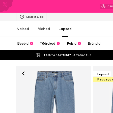
01
P
Kontakt & abi
Naised
Mehed
Lapsed
Beebid
Tüdrukud
Poisid
Brändid
TASUTA SAATMINE* JA TAGASTUS 
Lapsed
Peaaegu 