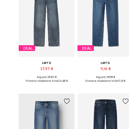
DEAL
DEAL
LMTD
LMTD
27,97 €
11,16 €
Algselt: 39,90 €
Algselt: 39,99 €
Saadaval erinevates suurustes
Saadaolevad suurused: 128, 140,
Viimane madalaim hind:
24,68 €
Viimane madalaim hind:
11,16 €
Lisa ostukorvi
Lisa ostukorvi