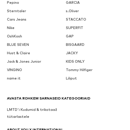
Pepino
GARCIA
Sterntaler
s.Oliver
Cars Jeans
STACCATO
Nike
SUPERFIT
OshKosh
GAP
BLUE SEVEN
BISGAARD
Hust & Claire
JACKY
Jack & Jones Junior
KIDS ONLY
VINGINO
Tommy Hilfiger
name it
Liliput
AVASTA ROHKEM SARNASEID KATEGOORIAID
LMTD'i Kudumid & trikotaaž
tütarlastele
ABOUT YOU X INTERNATIONAL