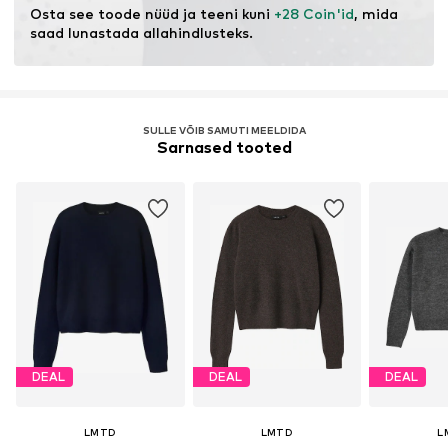
Mitte valgendada
Osta see toode nüüd ja teeni kuni 
+28 Coin'id
, mida 
30°C kergesti hooldatav pesu
saad lunastada allahindlusteks.
SULLE VÕIB SAMUTI MEELDIDA
Sarnased tooted
DEAL
DEAL
DEAL
LMTD
LMTD
L