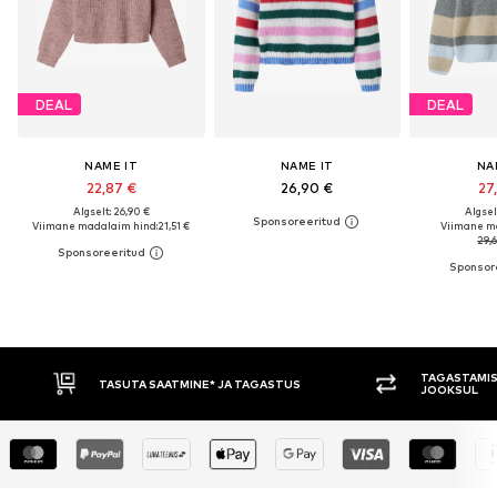
DEAL
DEAL
NAME IT
NAME IT
NA
22,87 €
26,90 €
27
Algselt: 26,90 €
Algsel
Viimane madalaim hind:
21,51 €
Viimane m
29,6
TAGASTAMISE ÕIGUS 30 PÄEVA
ASTUS
JOOKSUL