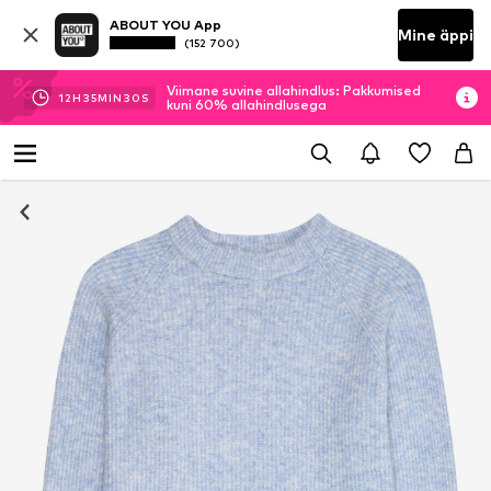
ABOUT YOU App
Mine äppi
(152 700)
Viimane suvine allahindlus: Pakkumised
12
H
35
MIN
30
S
kuni 60% allahindlusega