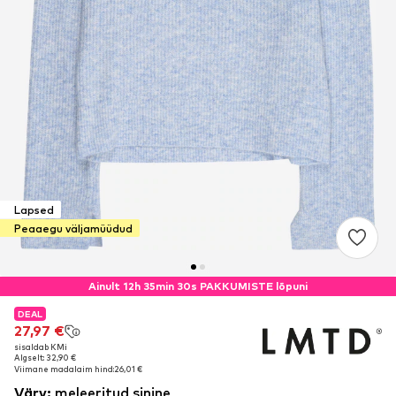
Lapsed
Peaaegu väljamüüdud
Ainult 12h 35min 30s PAKKUMISTE lõpuni
DEAL
DEAL
27,97 €
27,97 €
sisaldab KMi
sisaldab KMi
Algselt: 32,90 €
Algselt: 32,90 €
Viimane madalaim hind:
Viimane madalaim hind:
26,01 €
26,01 €
Värv
:
meleeritud sinine