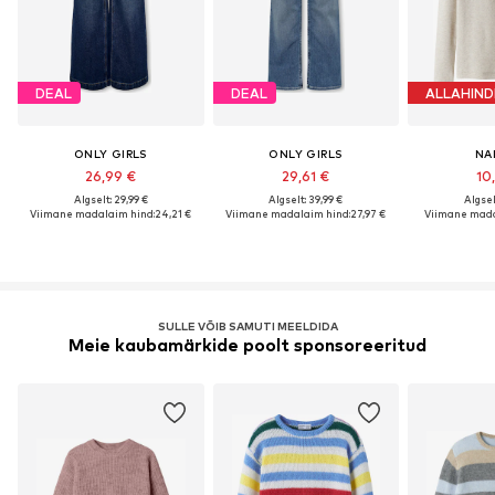
DEAL
DEAL
ALLAHIND
ONLY GIRLS
ONLY GIRLS
NA
26,99 €
29,61 €
10
Algselt: 29,99 €
Algselt: 39,99 €
Algsel
Viimane madalaim hind:
24,21 €
Viimane madalaim hind:
27,97 €
Viimane mada
SULLE VÕIB SAMUTI MEELDIDA
Meie kaubamärkide poolt sponsoreeritud