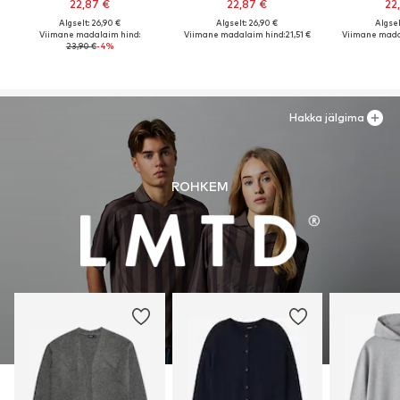
22,87 €
22,87 €
22
Algselt: 26,90 €
Algselt: 26,90 €
Algsel
Viimane madalaim hind:
Viimane madalaim hind:
21,51 €
Viimane mada
23,90 €
-4%
Hakka jälgima
ROHKEM