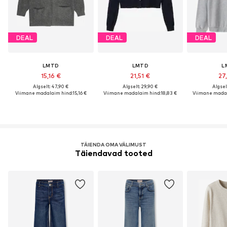
DEAL
DEAL
DEAL
LMTD
LMTD
L
15,16 €
21,51 €
27
Algselt: 47,90 €
Algselt: 29,90 €
Algsel
Viimane madalaim hind:
15,16 €
Viimane madalaim hind:
18,83 €
Viimane madal
TÄIENDA OMA VÄLIMUST
Täiendavad tooted