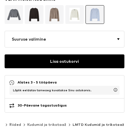
Suuruse valimine
Lisa ostukorvi
Alates 3 - 5 tööpäeva
Lõplik eeldatav tarneaeg kuvatakse Sinu ostukorvis.
30-Päevane tagastusõigus
0)
Riided
Kudumid ja trikotaaž
LMTD Kudumid ja trikotaaž