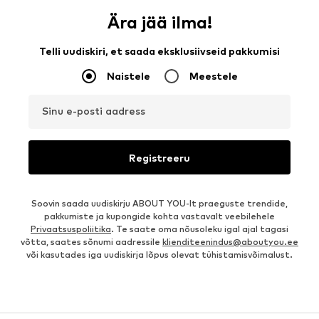
Ära jää ilma!
Telli uudiskiri, et saada eksklusiivseid pakkumisi
Naistele
Meestele
Sinu e-posti aadress
Registreeru
Soovin saada uudiskirju ABOUT YOU-lt praeguste trendide,
pakkumiste ja kupongide kohta vastavalt veebilehele
Privaatsuspoliitika
. Te saate oma nõusoleku igal ajal tagasi
võtta, saates sõnumi aadressile
klienditeenindus@aboutyou.ee
või kasutades iga uudiskirja lõpus olevat tühistamisvõimalust.