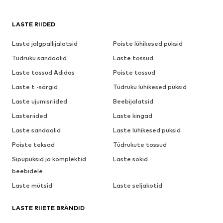
LASTE RIIDED
Laste jalgpallijalatsid
Poiste lühikesed püksid
Tüdruku sandaalid
Laste tossud
Laste tossud Adidas
Poiste tossud
Laste t -särgid
Tüdruku lühikesed püksid
Laste ujumisriided
Beebijalatsid
Lasteriided
Laste kingad
Laste sandaalid
Laste lühikesed püksid
Poiste teksad
Tüdrukute tossud
Sipupüksid ja komplektid
Laste sokid
beebidele
Laste mütsid
Laste seljakotid
LASTE RIIETE BRÄNDID