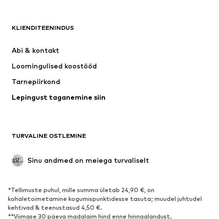
NAME IT
Next
Nike Sportswear
ADIDAS ORIGINALS
KLIENDITEENINDUS
ADIDAS SPORTSWEAR
NIKE
Abi & kontakt 
SUPERFIT
WE Fashion
Loomingulised koostööd
Tarnepiirkond
Lepingust taganemine siin
TURVALINE OSTLEMINE
Sinu andmed on meiega turvaliselt
*Tellimuste puhul, mille summa ületab 24,90 €, on
kohaletoimetamine kogumispunktidesse tasuta; muudel juhtudel
kehtivad & teenustasud 4,50 €.
**Viimase 30 päeva madalaim hind enne hinnaalandust.