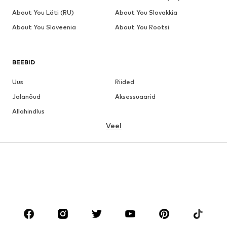
About You Läti (RU)
About You Slovakkia
About You Sloveenia
About You Rootsi
BEEBID
Uus
Riided
Jalanõud
Aksessuaarid
Allahindlus
Veel
TÜDRUKUD
Lapsed (suurused 92-140)
Teismelised (suurused 140-176)
POISID
Lapsed (suurused 92-140)
Teismelised (suurused 140-176)
BRÄNDID