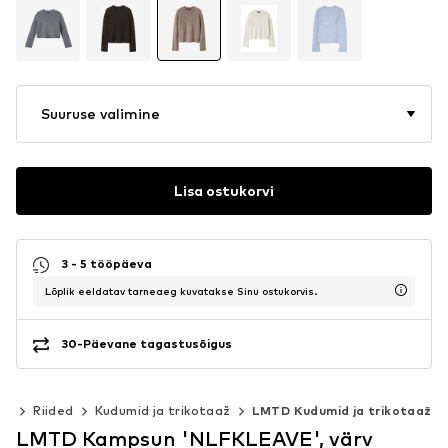
Suuruse valimine
Lisa ostukorvi
3 - 5 tööpäeva
Lõplik eeldatav tarneaeg kuvatakse Sinu ostukorvis.
30-Päevane tagastusõigus
0)
Riided
Kudumid ja trikotaaž
LMTD Kudumid ja trikotaaž
LMTD Kampsun 'NLFKLEAVE', värv