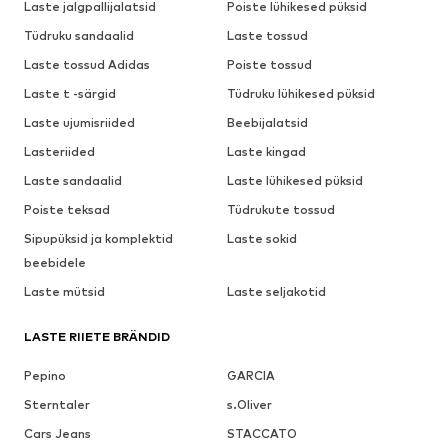
Laste jalgpallijalatsid
Poiste lühikesed püksid
Tüdruku sandaalid
Laste tossud
Laste tossud Adidas
Poiste tossud
Laste t -särgid
Tüdruku lühikesed püksid
Laste ujumisriided
Beebijalatsid
Lasteriided
Laste kingad
Laste sandaalid
Laste lühikesed püksid
Poiste teksad
Tüdrukute tossud
Sipupüksid ja komplektid
Laste sokid
beebidele
Laste mütsid
Laste seljakotid
LASTE RIIETE BRÄNDID
Pepino
GARCIA
Sterntaler
s.Oliver
Cars Jeans
STACCATO