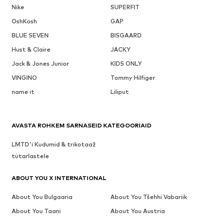
Nike
SUPERFIT
OshKosh
GAP
BLUE SEVEN
BISGAARD
Hust & Claire
JACKY
Jack & Jones Junior
KIDS ONLY
VINGINO
Tommy Hilfiger
name it
Liliput
AVASTA ROHKEM SARNASEID KATEGOORIAID
LMTD'i Kudumid & trikotaaž
tütarlastele
ABOUT YOU X INTERNATIONAL
About You Bulgaaria
About You Tšehhi Vabariik
About You Taani
About You Austria