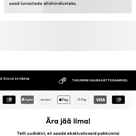
Mitte valgendada
saad lunastada allahindlusteks.
Lasta lamavalt kuivada
E ÕIGUS 30 PÄEVA
TASUMINE KAUBA KÄTTESAAMISEL
Ära jää ilma!
Telli uudiskiri, et saada eksklusiivseid pakkumisi