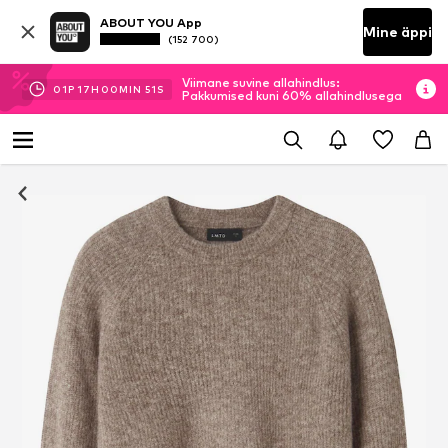
ABOUT YOU App
Mine äppi
(152 700)
Viimane suvine allahindlus:
01
P
17
H
00
MIN
51
S
Pakkumised kuni 60% allahindlusega