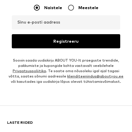
Naistele
Meestele
Sinu e-posti aadress
Registreeru
Soovin saada uudiskirju ABOUT YOU-lt praeguste trendide,
pakkumiste ja kupongide kohta vastavalt veebilehele
Privaatsuspoliitika
. Te saate oma nõusoleku igal ajal tagasi
võtta, saates sõnumi aadressile
klienditeenindus@aboutyou.ee
või kasutades iga uudiskirja lõpus olevat tühistamisvõimalust.
LASTE RIIDED