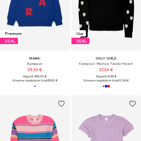
Premium
Uus
DEAL
DEAL
MARNI
ONLY GIRLS
Kampsun
Kampsun 'Marisa Teddy Heart'
59,92 €
37,56 €
Algselt: 189,00 €
Algselt: 61,95 €
Viimane madalaim hind:
59,92 €
Viimane madalaim hind:
37,56 €