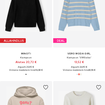
ALLAHINDLUS
DEAL
MINOTI
VERO MODA GIRL
Kampsun
Kampsun 'VMSaba'
Alates 20,72 €
13,52 €
Algselt: 25,90 €
Algselt: 26,90 €
Viimane madalaim hind:
16,58 €
Viimane madalaim hind:
8,96 €