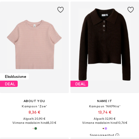
Eksklusiivne
DEAL
DEAL
ABOUT YOU
NAME IT
Kampsun 'Zoe'
Kampsun 'NKFNia'
8,36 €
13,74 €
Algselt: 20,90 €
Algselt: 32,90 €
Viimane madalaim hind:
8,33 €
Viimane madalaim hind:
10,76 €