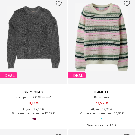
DEAL
DEAL
ONLY GIRLS
NAME IT
Kampsun 'KOGPiumo'
Kampsun
11,12 €
27,97 €
Algselt: 34,90 €
Algselt: 32,90 €
Viimane madalaim hind:
11,12 €
Viimane madalaim hind:
26,01 €