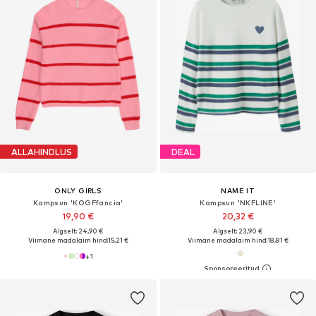
ALLAHINDLUS
DEAL
ONLY GIRLS
NAME IT
Kampsun 'KOGFfancia'
Kampsun 'NKFLINE'
19,90 €
20,32 €
Algselt: 24,90 €
Algselt: 23,90 €
Viimane madalaim hind:
15,21 €
Viimane madalaim hind:
18,81 €
+
1