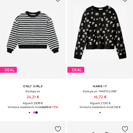
DEAL
DEAL
ONLY GIRLS
NAME IT
Kampsun
Kampsun 'NKFOLINE'
24,21 €
16,72 €
Algselt: 29,99 €
Algselt: 27,90 €
Viimane madalaim hind:
26,90 €
-10%
Viimane madalaim hind:
7,56 €