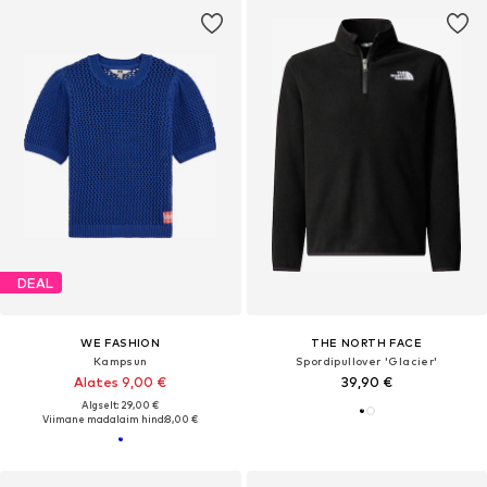
DEAL
WE FASHION
THE NORTH FACE
Kampsun
Spordipullover 'Glacier'
Alates 9,00 €
39,90 €
Algselt: 29,00 €
Viimane madalaim hind:
8,00 €