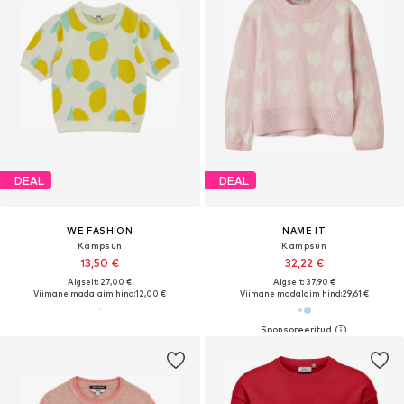
DEAL
DEAL
WE FASHION
NAME IT
Kampsun
Kampsun
13,50 €
32,22 €
Algselt: 27,00 €
Algselt: 37,90 €
Viimane madalaim hind:
12,00 €
Viimane madalaim hind:
29,61 €