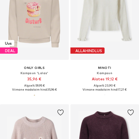
Uus
DEAL
ALLAHINDLUS
ONLY GIRLS
MINOTI
Kampsun 'Lolas'
Kampsun
35,96 €
Alates 19,12 €
Algselt: 59,95 €
Algselt: 23,90 €
Viimane madalaim hind:
35,96 €
Viimane madalaim hind:
17,21 €