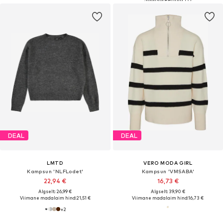
DEAL
DEAL
LMTD
VERO MODA GIRL
Kampsun 'NLFLodet'
Kampsun 'VMSABA'
22,94 €
16,73 €
Algselt: 26,99 €
Algselt: 39,90 €
Viimane madalaim hind:
21,51 €
Viimane madalaim hind:
16,73 €
+
2