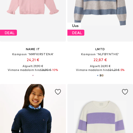
Uus
DEAL
DEAL
NAME IT
LMTD
Kampsun 'NMFKIRSTENA'
Kampsun 'NLFBYNTHE'
24,21 €
22,87 €
Algselt: 29,90 €
Algselt: 26,90 €
Viimane madalaim hind:
26,90 €
-10%
Viimane madalaim hind:
24,21 €
-5%