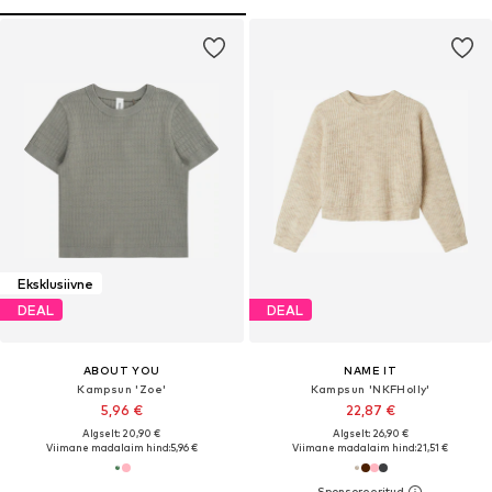
Eksklusiivne
DEAL
DEAL
ABOUT YOU
NAME IT
Kampsun 'Zoe'
Kampsun 'NKFHolly'
5,96 €
22,87 €
Algselt: 20,90 €
Algselt: 26,90 €
Viimane madalaim hind:
5,96 €
Viimane madalaim hind:
21,51 €