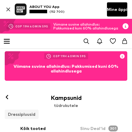
ABOUT YOU App
Mine äppi
(152 700)
Viimane suvine allahindlus:
03
P
19
H
40
MIN
57
S
Pakkumised kuni 60% allahindlusega
03
P
19
H
40
MIN
57
S
Viimane suvine allahindlus: Pakkumised kuni 60%
allahindlusega
Kampsunid
tüdrukutele
Dressipluusid
Kõik tooted
Sinu Deal'id
301