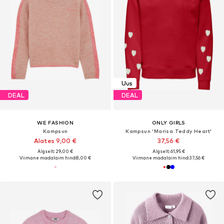
Uus
DEAL
DEAL
WE FASHION
ONLY GIRLS
Kampsun
Kampsun 'Marisa Teddy Heart'
Alates 9,00 €
37,56 €
Algselt: 29,00 €
Algselt: 61,95 €
Viimane madalaim hind:
8,00 €
Viimane madalaim hind:
37,56 €