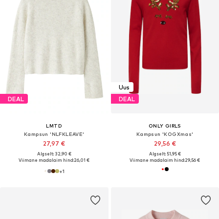
Uus
DEAL
DEAL
LMTD
ONLY GIRLS
Kampsun 'NLFKLEAVE'
Kampsun 'KOGXmas'
27,97 €
29,56 €
Algselt: 32,90 €
Algselt: 51,95 €
Viimane madalaim hind:
26,01 €
Viimane madalaim hind:
29,56 €
+
1