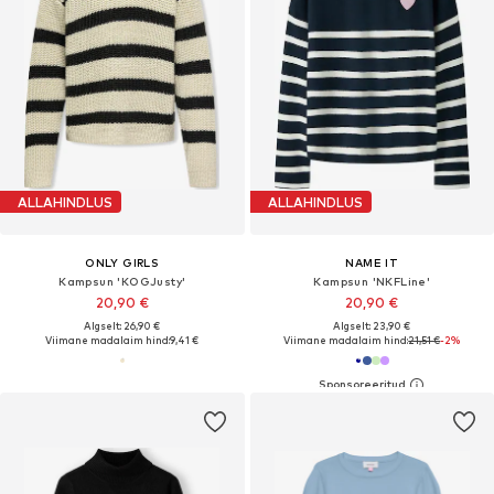
ALLAHINDLUS
ALLAHINDLUS
ONLY GIRLS
NAME IT
Kampsun 'KOGJusty'
Kampsun 'NKFLine'
20,90 €
20,90 €
Algselt: 26,90 €
Algselt: 23,90 €
Viimane madalaim hind:
9,41 €
Viimane madalaim hind:
21,51 €
-2%