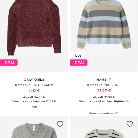
Uus
DEAL
DEAL
ONLY GIRLS
NAME IT
Kampsun 'KOGPIUMO'
Kampsun 'NKFLUCI'
11,12 €
27,97 €
Algselt: 34,90 €
Algselt: 32,90 €
Viimane madalaim hind:
11,12 €
Viimane madalaim hind:
29,61 €
-5%