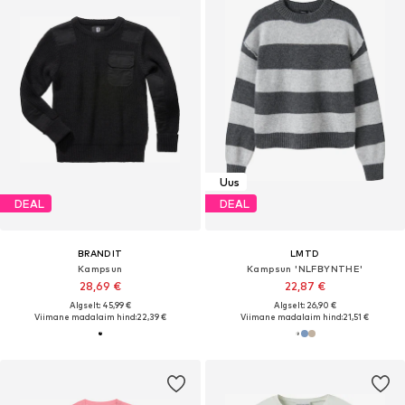
Uus
DEAL
DEAL
BRANDIT
LMTD
Kampsun
Kampsun 'NLFBYNTHE'
28,69 €
22,87 €
Algselt: 45,99 €
Algselt: 26,90 €
Viimane madalaim hind:
22,39 €
Viimane madalaim hind:
21,51 €