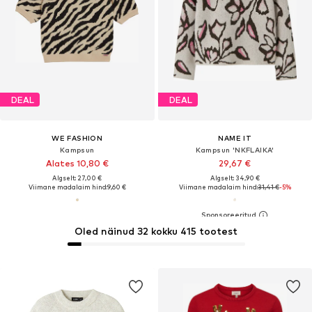
DEAL
DEAL
WE FASHION
NAME IT
Kampsun
Kampsun 'NKFLAIKA'
Alates 10,80 €
29,67 €
Algselt: 27,00 €
Algselt: 34,90 €
Viimane madalaim hind:
9,60 €
Viimane madalaim hind:
31,41 €
-5%
Oled näinud 32 kokku 415 tootest