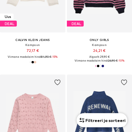
Uus
DEAL
DEAL
CALVIN KLEIN JEANS
ONLY GIRLS
Kampsun
Kampsun
72,17 €
24,21 €
Viimane madalaim hind:
84,90 €
-15%
Algselt: 29,90 €
Viimane madalaim hind:
26,90 €
-10%
Filtreeri ja sorteeri