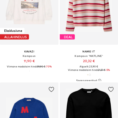
Eksklusiivne
ALLAHINDLUS
DEAL
KAVAZI
NAME IT
Kampsun
Kampsun 'NKFLINE'
11,90 €
20,32 €
Viimane madalaim hind:
39,90 €
-70%
Algselt: 23,90 €
Viimane madalaim hind:
21,51 €
-5%