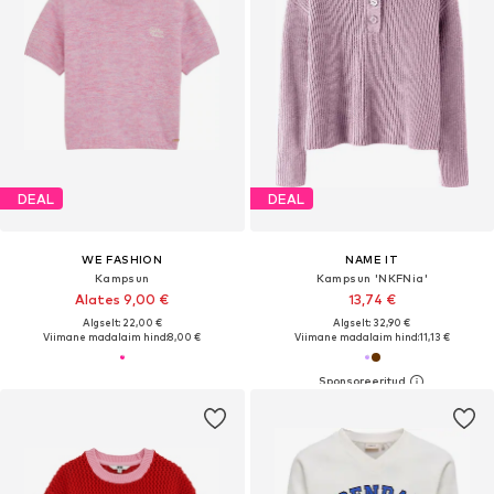
DEAL
DEAL
WE FASHION
NAME IT
Kampsun
Kampsun 'NKFNia'
Alates 9,00 €
13,74 €
Algselt: 22,00 €
Algselt: 32,90 €
Viimane madalaim hind:
8,00 €
Viimane madalaim hind:
11,13 €