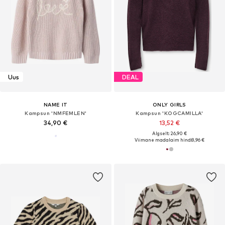
Uus
DEAL
NAME IT
ONLY GIRLS
Kampsun 'NMFEMLEN'
Kampsun 'KOGCAMILLA'
34,90 €
13,52 €
Algselt: 26,90 €
Viimane madalaim hind:
8,96 €