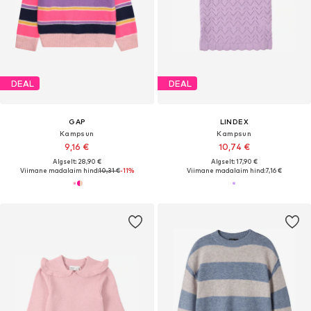
DEAL
DEAL
GAP
LINDEX
Kampsun
Kampsun
9,16 €
10,74 €
Algselt: 28,90 €
Algselt: 17,90 €
Viimane madalaim hind:
10,31 €
-11%
Viimane madalaim hind:
7,16 €