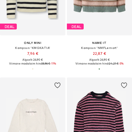
DEAL
DEAL
ONLY MINI
NAME IT
Kampsun 'KMGKATIA'
Kampsun 'NMFLernort'
7,96 €
22,87 €
Algselt: 26,90 €
Algselt: 26,90 €
Viimane madalaim hind:
8,96 €
-11%
Viimane madalaim hind:
24,21 €
-5%