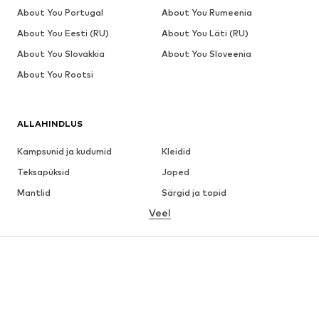
About You Portugal
About You Rumeenia
About You Eesti (RU)
About You Läti (RU)
About You Slovakkia
About You Sloveenia
About You Rootsi
ALLAHINDLUS
Kampsunid ja kudumid
Kleidid
Teksapüksid
Joped
Mantlid
Särgid ja topid
Veel
Püksid
Pesu
Seelikud
Pluusid ja tuunikad
Dressipluusid
Pintsakud
Ujumisriided
Pükskostüümid
Suured suurused
Tulevasele emale
Jalanõud
Sport