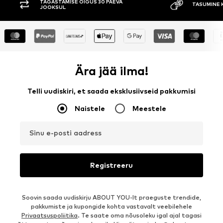
TAGASTAMISE ÕIGUS 30 PÄEVA
TASUMINE 
JOOKSUL
Ära jää ilma!
Telli uudiskiri, et saada eksklusiivseid pakkumisi
Naistele
Meestele
Sinu e-posti aadress
Registreeru
Soovin saada uudiskirju ABOUT YOU-lt praeguste trendide,
pakkumiste ja kupongide kohta vastavalt veebilehele
Privaatsuspoliitika
. Te saate oma nõusoleku igal ajal tagasi