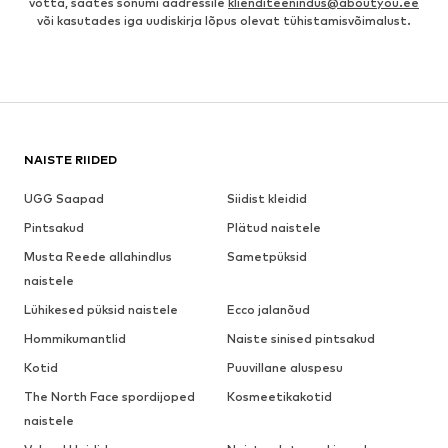
võtta, saates sõnumi aadressile
klienditeenindus@aboutyou.ee
või kasutades iga uudiskirja lõpus olevat tühistamisvõimalust.
NAISTE RIIDED
UGG Saapad
Siidist kleidid
Pintsakud
Plätud naistele
Musta Reede allahindlus
Sametpüksid
naistele
Lühikesed püksid naistele
Ecco jalanõud
Hommikumantlid
Naiste sinised pintsakud
Kotid
Puuvillane aluspesu
The North Face spordijoped
Kosmeetikakotid
naistele