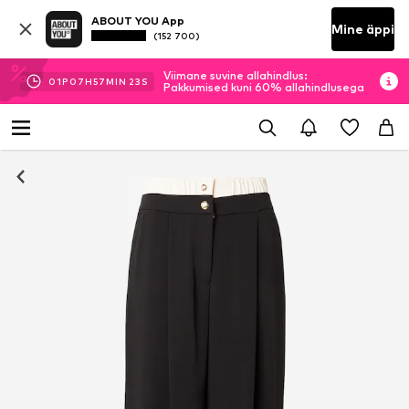
ABOUT YOU App
Mine äppi
(152 700)
Viimane suvine allahindlus:
01
P
07
H
57
MIN
22
S
Pakkumised kuni 60% allahindlusega