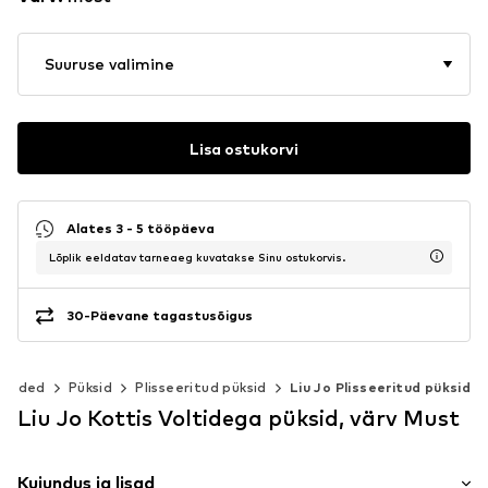
Suuruse valimine
Lisa ostukorvi
Alates 3 - 5 tööpäeva
Lõplik eeldatav tarneaeg kuvatakse Sinu ostukorvis.
30-Päevane tagastusõigus
Riided
Püksid
Plisseeritud püksid
Liu Jo Plisseeritud püksid
Liu Jo Kottis Voltidega püksid, värv Must
Kujundus ja lisad