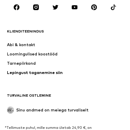
Aksessuaarid
Premium
RIIDED
KLIENDITEENINDUS
Uus
Trendikas
Kleidid
Teksapüksid
Abi & kontakt 
Särgid ja topid
Püksid
Loomingulised koostööd
Joped
Kampsunid ja kudumid
Tarnepiirkond
Pesu
Pluusid ja tuunikad
Lepingust taganemine siin
Mantlid
Seelikud
Ujumisriided
Dressipluusid
Pintsakud
Pükskostüümid
TURVALINE OSTLEMINE
Suured suurused
Tulevasele emale
Sündmused
Eksklusiivne
Sinu andmed on meiega turvaliselt
Taaskasutus
*Tellimuste puhul, mille summa ületab 24,90 €, on
JALANÕUD