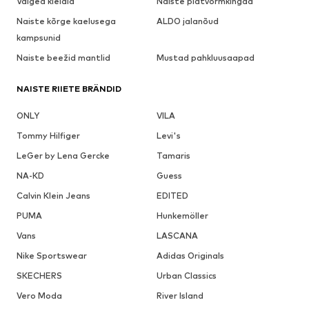
Valged kleidid
Naiste platvormkingad
Naiste kõrge kaelusega
ALDO jalanõud
kampsunid
Naiste beežid mantlid
Mustad pahkluusaapad
NAISTE RIIETE BRÄNDID
ONLY
VILA
Tommy Hilfiger
Levi's
LeGer by Lena Gercke
Tamaris
NA-KD
Guess
Calvin Klein Jeans
EDITED
PUMA
Hunkemöller
Vans
LASCANA
Nike Sportswear
Adidas Originals
SKECHERS
Urban Classics
Vero Moda
River Island