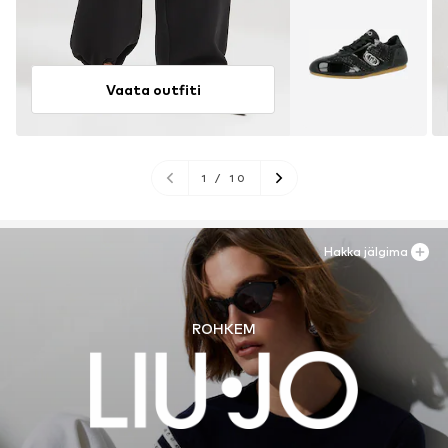
Vaata outfiti
1
/
10
Hakka jälgima
ROHKEM