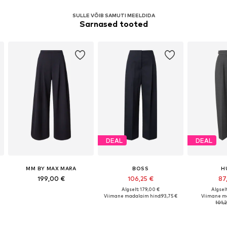
SULLE VÕIB SAMUTI MEELDIDA
Sarnased tooted
DEAL
DEAL
MM BY MAX MARA
BOSS
H
199,00 €
106,25 €
87
Algselt: 179,00 €
Algselt
Viimane madalaim hind:
93,75 €
Viimane m
101,2