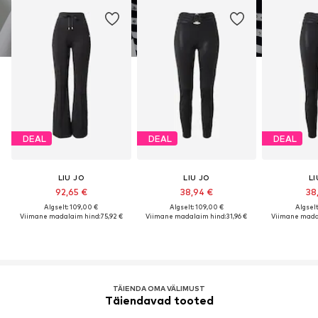
DEAL
DEAL
DEAL
LIU JO
LIU JO
LI
92,65 €
38,94 €
38
Algselt: 109,00 €
Algselt: 109,00 €
Algselt
Viimane madalaim hind:
75,92 €
Viimane madalaim hind:
31,96 €
Viimane mada
TÄIENDA OMA VÄLIMUST
Täiendavad tooted