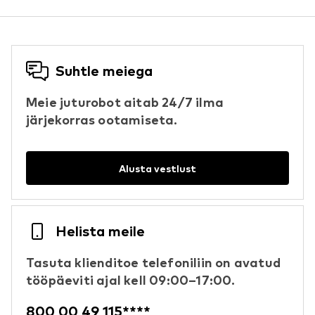
Suhtle meiega
Meie juturobot aitab 24/7 ilma
järjekorras ootamiseta.
Alusta vestlust
Helista meile
Tasuta klienditoe telefoniliin on avatud
tööpäeviti ajal kell 09:00–17:00.
800 00 49 115****