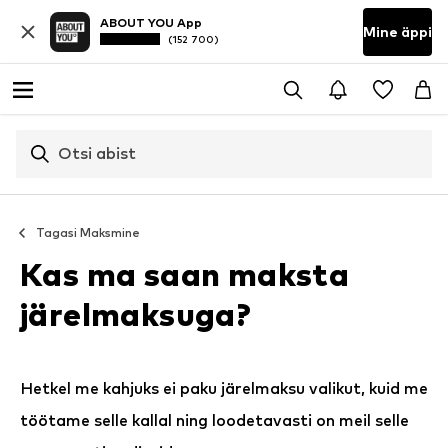
ABOUT YOU App
Mine äppi
(152 700)
Otsi abist
Tagasi
Maksmine
Kas ma saan maksta
järelmaksuga?
Hetkel me kahjuks ei paku järelmaksu valikut, kuid me
töötame selle kallal ning loodetavasti on meil selle