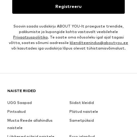
Registreeru
Soovin saada uudiskirju ABOUT YOU-lt praeguste trendide,
pakkumiste ja kupongide kohta vastavalt veebilehele
Privaatsuspoliitika
. Te saate oma nõusoleku igal ajal tagasi
võtta, saates sõnumi aadressile
klienditeenindus@aboutyou.ee
või kasutades iga uudiskirja lõpus olevat tühistamisvõimalust.
NAISTE RIIDED
UGG Saapad
Siidist kleidid
Pintsakud
Plätud naistele
Musta Reede allahindlus
Sametpüksid
naistele
Lühikesed püksid naistele
Ecco jalanõud