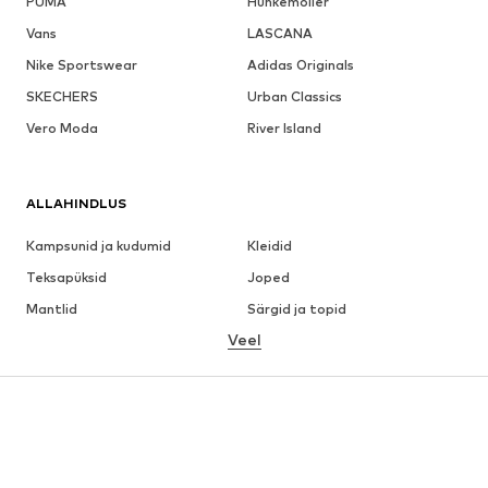
PUMA
Hunkemöller
Vans
LASCANA
Nike Sportswear
Adidas Originals
SKECHERS
Urban Classics
Vero Moda
River Island
ALLAHINDLUS
Kampsunid ja kudumid
Kleidid
Teksapüksid
Joped
Mantlid
Särgid ja topid
Veel
Püksid
Pesu
Seelikud
Pluusid ja tuunikad
Dressipluusid
Pintsakud
Ujumisriided
Pükskostüümid
Suured suurused
Tulevasele emale