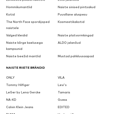
Hommikumantlid
Naiste sinised pintsakud
Kotid
Puuvillane aluspesu
The North Face spordijoped
Kosmeetikakotid
naistele
Valged kleidid
Naiste platvormkingad
Naiste kõrge kaelusega
ALDO jalanõud
kampsunid
Naiste beežid mantlid
Mustad pahkluusaapad
NAISTE RIIETE BRÄNDID
ONLY
VILA
Tommy Hilfiger
Levi's
LeGer by Lena Gercke
Tamaris
NA-KD
Guess
Calvin Klein Jeans
EDITED