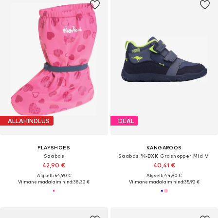
ALLAHINDLUS
DEAL
PLAYSHOES
KANGAROOS
Saabas
Saabas 'K-BXK Grashopper Mid V'
42,90 €
40,41 €
Algselt: 54,90 €
Algselt: 44,90 €
Viimane madalaim hind:
38,32 €
Viimane madalaim hind:
35,92 €