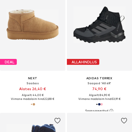
DEAL
ALLAHINDLUS
NEXT
ADIDAS TERREX
Saabas
Saapad 'AX4R'
Alates 26,40 €
74,90 €
Algselt: 44,00 €
Algselt: 84,90 €
Viimane madalaim hind:
22,88 €
Viimane madalaim hind:
53,91 €