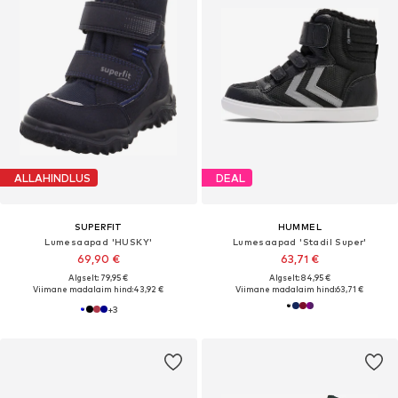
ALLAHINDLUS
DEAL
SUPERFIT
HUMMEL
Lumesaapad 'HUSKY'
Lumesaapad 'Stadil Super'
69,90 €
63,71 €
Algselt: 79,95 €
Algselt: 84,95 €
Viimane madalaim hind:
43,92 €
Viimane madalaim hind:
63,71 €
+
3