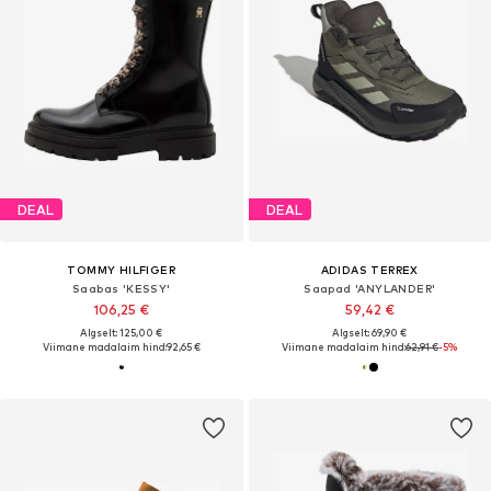
DEAL
DEAL
TOMMY HILFIGER
ADIDAS TERREX
Saabas 'KESSY'
Saapad 'ANYLANDER'
106,25 €
59,42 €
Algselt: 125,00 €
Algselt: 69,90 €
Viimane madalaim hind:
92,65 €
Viimane madalaim hind:
62,91 €
-5%