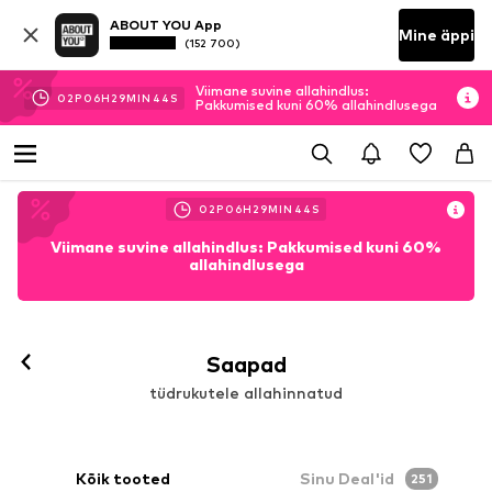
ABOUT YOU App
Mine äppi
(152 700)
Viimane suvine allahindlus:
02
P
06
H
29
MIN
43
S
Pakkumised kuni 60% allahindlusega
02
P
06
H
29
MIN
43
S
Viimane suvine allahindlus: Pakkumised kuni 60%
allahindlusega
Saapad
tüdrukutele allahinnatud
Kõik tooted
Sinu Deal'id
251