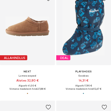
ALLAHINDLUS
DEAL
NEXT
PLAYSHOES
Lumesaapad
Saabas
Alates 32,80 €
14,31 €
Algselt: 41,00 €
Algselt: 17,90 €
Viimane madalaim hind:
27,88 €
Viimane madalaim hind:
12,67 €