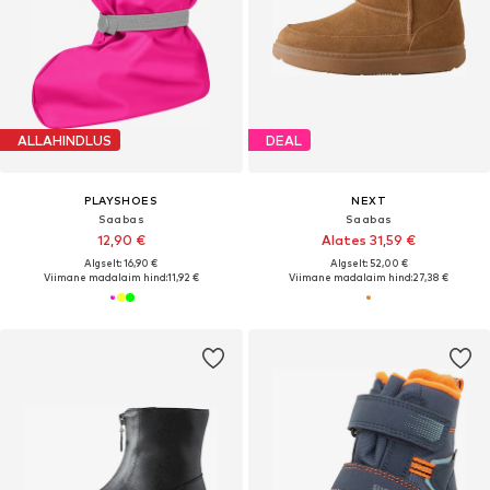
ALLAHINDLUS
DEAL
PLAYSHOES
NEXT
Saabas
Saabas
12,90 €
Alates 31,59 €
Algselt: 16,90 €
Algselt: 52,00 €
Viimane madalaim hind:
11,92 €
Viimane madalaim hind:
27,38 €