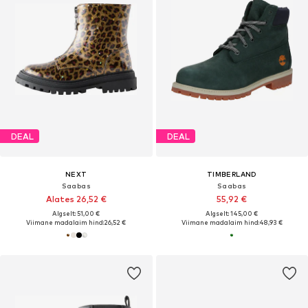
DEAL
DEAL
NEXT
TIMBERLAND
Saabas
Saabas
Alates 26,52 €
55,92 €
Algselt: 51,00 €
Algselt: 145,00 €
Viimane madalaim hind:
26,52 €
Viimane madalaim hind:
48,93 €