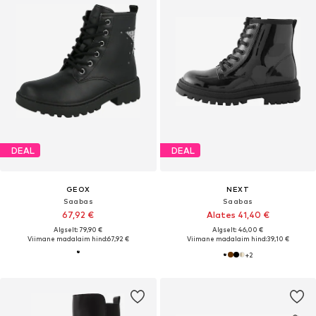
DEAL
DEAL
GEOX
NEXT
Saabas
Saabas
67,92 €
Alates 41,40 €
Algselt: 79,90 €
Algselt: 46,00 €
Viimane madalaim hind:
67,92 €
Viimane madalaim hind:
39,10 €
+
2