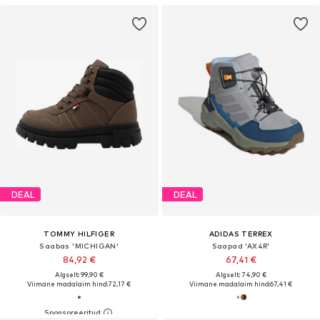
DEAL
DEAL
TOMMY HILFIGER
ADIDAS TERREX
Saabas 'MICHIGAN'
Saapad 'AX4R'
84,92 €
67,41 €
Algselt: 99,90 €
Algselt: 74,90 €
Viimane madalaim hind:
72,17 €
Viimane madalaim hind:
67,41 €