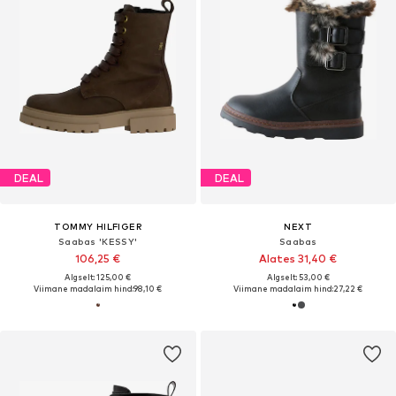
DEAL
DEAL
TOMMY HILFIGER
NEXT
Saabas 'KESSY'
Saabas
106,25 €
Alates 31,40 €
Algselt: 125,00 €
Algselt: 53,00 €
Viimane madalaim hind:
98,10 €
Viimane madalaim hind:
27,22 €