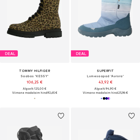
DEAL
DEAL
TOMMY HILFIGER
SUPERFIT
Saabas 'KESSY'
Lumesaapad 'Aurora'
106,25 €
43,92 €
Algselt: 125,00 €
Algselt: 94,90 €
Viimane madalaim hind:
92,65 €
Viimane madalaim hind:
25,96 €