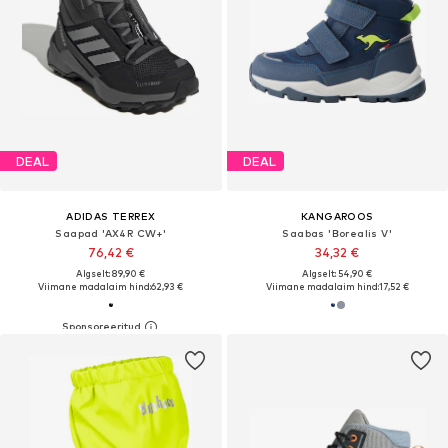
DEAL
DEAL
ADIDAS TERREX
KANGAROOS
Saapad 'AX4R CW+'
Saabas 'Borealis V'
76,42 €
34,32 €
Algselt: 89,90 €
Algselt: 54,90 €
Viimane madalaim hind:
62,93 €
Viimane madalaim hind:
17,52 €