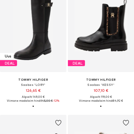
Uus
DEAL
DEAL
TOMMY HILFIGER
TOMMY HILFIGER
Saabas 'LORY'
Saabas 'KESSY'
126,65 €
107,10 €
Algselt: 149,00 €
Algselt: 119,00 €
Viimane madalaim hind:
145,00 €
-12%
Viimane madalaim hind:
84,92 €