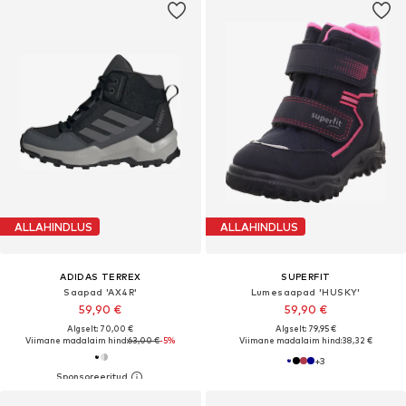
ALLAHINDLUS
ALLAHINDLUS
ADIDAS TERREX
SUPERFIT
Saapad 'AX4R'
Lumesaapad 'HUSKY'
59,90 €
59,90 €
Algselt: 70,00 €
Algselt: 79,95 €
Viimane madalaim hind:
63,00 €
-5%
Viimane madalaim hind:
38,32 €
+
3