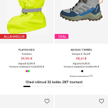
ALLAHINDLUS
DEAL
PLAYSHOES
ADIDAS TERREX
Saabas
Saapad 'Ax4R'
39,90 €
58,41 €
Algselt: 52,90 €
Algselt: 64,90 €
Viimane madalaim hind:
35,92 €
Viimane madalaim hind:
54,90 €
Oled näinud 32 kokku 287 tootest