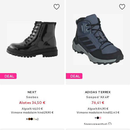
DEAL
DEAL
NEXT
ADIDAS TERREX
Saabas
Saapad 'AX4R'
Alates 34,50 €
76,41 €
Algselt: 46,00 €
Algselt: 84,90 €
Viimane madalaim hind:
29,90 €
Viimane madalaim hind:
52,43 €
+
2