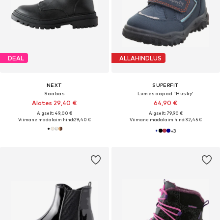
DEAL
ALLAHINDLUS
NEXT
SUPERFIT
Saabas
Lumesaapad 'Husky'
Alates 29,40 €
64,90 €
Algselt: 49,00 €
Algselt: 79,90 €
Viimane madalaim hind:
29,40 €
Viimane madalaim hind:
32,45 €
+
3