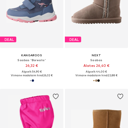
DEAL
DEAL
KANGAROOS
NEXT
Saabas 'Borealis'
Saabas
26,32 €
Alates 26,40 €
Algselt: 54,90 €
Algselt: 44,00 €
Viimane madalaim hind:
26,32 €
Viimane madalaim hind:
22,88 €