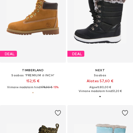
DEAL
DEAL
TIMBERLAND
NEXT
Saabas 'PREMIUM 6 INCH'
Saabas
152,15 €
Alates 57,60 €
Viimane madalaim hind:
179,00 €
-15%
Algselt: 80,00 €
Viimane madalaim hind:
51,20 €