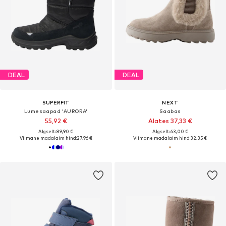
DEAL
DEAL
SUPERFIT
NEXT
Lumesaapad 'AURORA'
Saabas
55,92 €
Alates 37,33 €
Algselt: 89,90 €
Algselt: 63,00 €
Viimane madalaim hind:
27,96 €
Viimane madalaim hind:
32,35 €