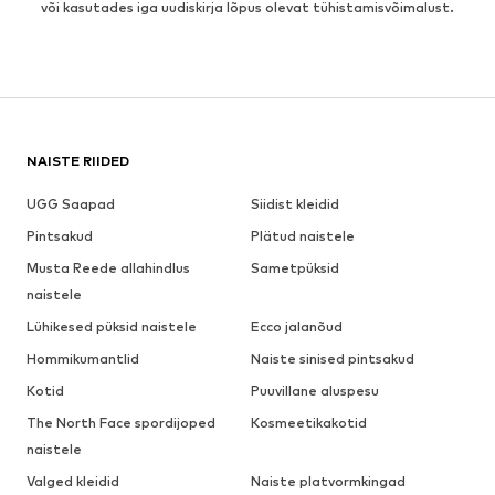
või kasutades iga uudiskirja lõpus olevat tühistamisvõimalust.
NAISTE RIIDED
UGG Saapad
Siidist kleidid
Pintsakud
Plätud naistele
Musta Reede allahindlus
Sametpüksid
naistele
Lühikesed püksid naistele
Ecco jalanõud
Hommikumantlid
Naiste sinised pintsakud
Kotid
Puuvillane aluspesu
The North Face spordijoped
Kosmeetikakotid
naistele
Valged kleidid
Naiste platvormkingad