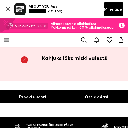
ABOUT YOU App
Mine äppi
(152 700)
Viimane suvine allahindlus:
01
P
03
H
29
MIN
41
S
Pakkumised kuni 60% allahindlusega
Kahjuks läks miski valesti!
Proovi uuesti
Ostle edasi
TAGASTAMISE ÕIGUS 30 PÄEVA
TASUMINE 