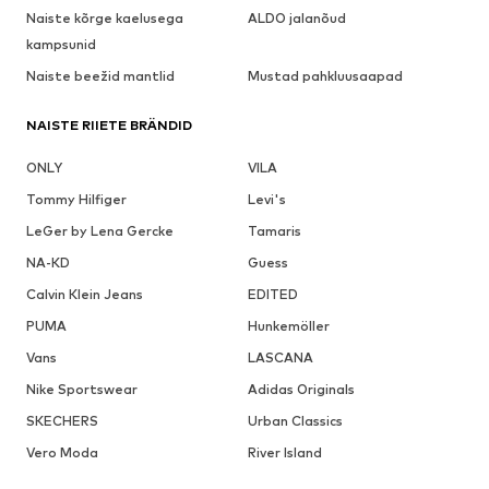
Naiste kõrge kaelusega
ALDO jalanõud
kampsunid
Naiste beežid mantlid
Mustad pahkluusaapad
NAISTE RIIETE BRÄNDID
ONLY
VILA
Tommy Hilfiger
Levi's
LeGer by Lena Gercke
Tamaris
NA-KD
Guess
Calvin Klein Jeans
EDITED
PUMA
Hunkemöller
Vans
LASCANA
Nike Sportswear
Adidas Originals
SKECHERS
Urban Classics
Vero Moda
River Island