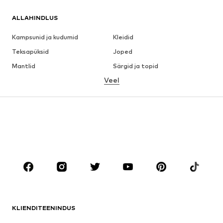
ALLAHINDLUS
Kampsunid ja kudumid
Kleidid
Teksapüksid
Joped
Mantlid
Särgid ja topid
Veel
Püksid
Pesu
Seelikud
Pluusid ja tuunikad
Dressipluusid
Pintsakud
Ujumisriided
Pükskostüümid
Suured suurused
Tulevasele emale
Jalanõud
Sport
Aksessuaarid
Premium
RIIDED
KLIENDITEENINDUS
Uus
Trendikas