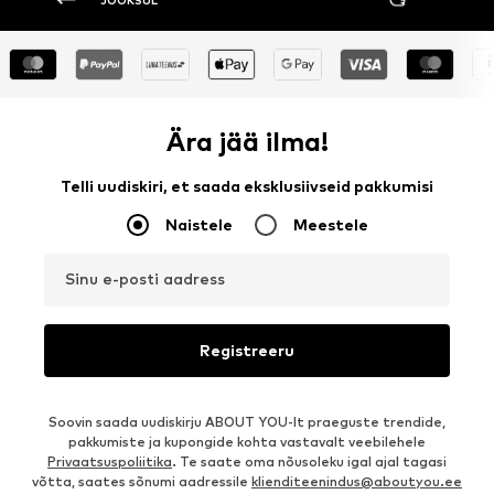
JOOKSUL
Ära jää ilma!
Telli uudiskiri, et saada eksklusiivseid pakkumisi
Naistele
Meestele
Sinu e-posti aadress
Registreeru
Soovin saada uudiskirju ABOUT YOU-lt praeguste trendide,
pakkumiste ja kupongide kohta vastavalt veebilehele
Privaatsuspoliitika
. Te saate oma nõusoleku igal ajal tagasi
võtta, saates sõnumi aadressile
klienditeenindus@aboutyou.ee