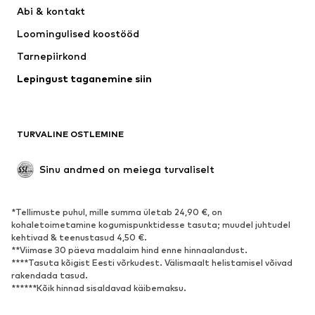
Kleidid
Teksapüksid
Abi & kontakt 
Särgid ja topid
Püksid
Loomingulised koostööd
Joped
Kampsunid ja kudumid
Tarnepiirkond
Pesu
Pluusid ja tuunikad
Lepingust taganemine siin
Mantlid
Seelikud
Ujumisriided
Dressipluusid
Pintsakud
Pükskostüümid
TURVALINE OSTLEMINE
Suured suurused
Tulevasele emale
Sündmused
Eksklusiivne
Sinu andmed on meiega turvaliselt
Taaskasutus
*Tellimuste puhul, mille summa ületab 24,90 €, on
JALANÕUD
kohaletoimetamine kogumispunktidesse tasuta; muudel juhtudel
kehtivad & teenustasud 4,50 €.
Uus
Trendikas
**Viimase 30 päeva madalaim hind enne hinnaalandust.
****Tasuta kõigist Eesti võrkudest. Välismaalt helistamisel võivad
Vabaaja jalanõud
Pahkluusaapad
rakendada tasud.
Kontsasaapad ja -kingad
Saapad
******Kõik hinnad sisaldavad käibemaksu.
Sandaalid
Poolsaapad