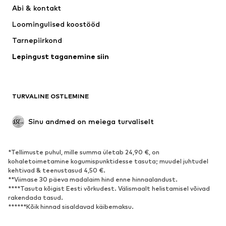
Kleidid
Teksapüksid
Abi & kontakt 
Särgid ja topid
Püksid
Loomingulised koostööd
Joped
Kampsunid ja kudumid
Tarnepiirkond
Pesu
Pluusid ja tuunikad
Lepingust taganemine siin
Mantlid
Seelikud
Ujumisriided
Dressipluusid
Pintsakud
Pükskostüümid
TURVALINE OSTLEMINE
Suured suurused
Tulevasele emale
Sündmused
Eksklusiivne
Sinu andmed on meiega turvaliselt
Taaskasutus
*Tellimuste puhul, mille summa ületab 24,90 €, on
JALANÕUD
kohaletoimetamine kogumispunktidesse tasuta; muudel juhtudel
kehtivad & teenustasud 4,50 €.
Uus
Trendikas
**Viimase 30 päeva madalaim hind enne hinnaalandust.
****Tasuta kõigist Eesti võrkudest. Välismaalt helistamisel võivad
Vabaaja jalanõud
Pahkluusaapad
rakendada tasud.
Kontsasaapad ja -kingad
Saapad
******Kõik hinnad sisaldavad käibemaksu.
Sandaalid
Poolsaapad