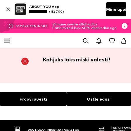
ABOUT YOU App
Mine äppi
(152 700)
Viimane suvine allahindlus:
01
P
04
H
18
MIN
18
S
Pakkumised kuni 60% allahindlusega
Kahjuks läks miski valesti!
Proovi uuesti
Ostle edasi
TAGASTAMIS
TASUTA SAATMINE* JA TAGASTUS