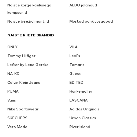
Naiste kõrge kaelusega
ALDO jalanõud
kampsunid
Naiste beežid mantlid
Mustad pahkluusaapad
NAISTE RIIETE BRÄNDID
ONLY
VILA
Tommy Hilfiger
Levi's
LeGer by Lena Gercke
Tamaris
NA-KD
Guess
Calvin Klein Jeans
EDITED
PUMA
Hunkemöller
Vans
LASCANA
Nike Sportswear
Adidas Originals
SKECHERS
Urban Classics
Vero Moda
River Island