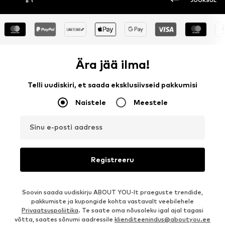
JOOKSUL
Ära jää ilma!
Telli uudiskiri, et saada eksklusiivseid pakkumisi
Naistele
Meestele
Sinu e-posti aadress
Registreeru
Soovin saada uudiskirju ABOUT YOU-lt praeguste trendide,
pakkumiste ja kupongide kohta vastavalt veebilehele
Privaatsuspoliitika
. Te saate oma nõusoleku igal ajal tagasi
võtta, saates sõnumi aadressile
klienditeenindus@aboutyou.ee