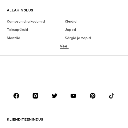
ALLAHINDLUS
Kampsunid ja kudumid
Kleidid
Teksapüksid
Joped
Mantlid
Särgid ja topid
Veel
Püksid
Pesu
Seelikud
Pluusid ja tuunikad
Dressipluusid
Pintsakud
Ujumisriided
Pükskostüümid
Suured suurused
Tulevasele emale
Jalanõud
Sport
Aksessuaarid
Premium
RIIDED
KLIENDITEENINDUS
Uus
Trendikas