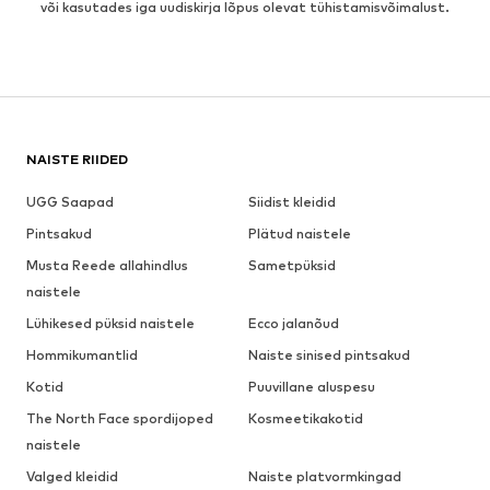
või kasutades iga uudiskirja lõpus olevat tühistamisvõimalust.
NAISTE RIIDED
UGG Saapad
Siidist kleidid
Pintsakud
Plätud naistele
Musta Reede allahindlus
Sametpüksid
naistele
Lühikesed püksid naistele
Ecco jalanõud
Hommikumantlid
Naiste sinised pintsakud
Kotid
Puuvillane aluspesu
The North Face spordijoped
Kosmeetikakotid
naistele
Valged kleidid
Naiste platvormkingad