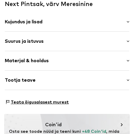
Next Pintsak, värv Meresinine
Kujundus ja lisad
Ühevärviline
Suurus ja istuvus
Reväärkrae
Pehme materjal
Varruka pikkus: Pikad varrukad
Nööbiga kinnitus
Materjal & hooldus
Istuvus: Normaalne tegumood
Toote nr.
NXTvu2n001000007
Pealmine materjal: Polüester - PES, Viskoos, Elastaan
Tootja teave
Vooder: Polüester - PES
Next Germany GmbH
Päritoluriik: Kambodža
Zielstattstrasse 40
Teata õigusalasest murest
81379 München
DE
https://zendesk.next.co.uk/hc/en-gb
Coin'id
Osta see toode nüüd ja teeni kuni 
+48 Coin'id
, mida 