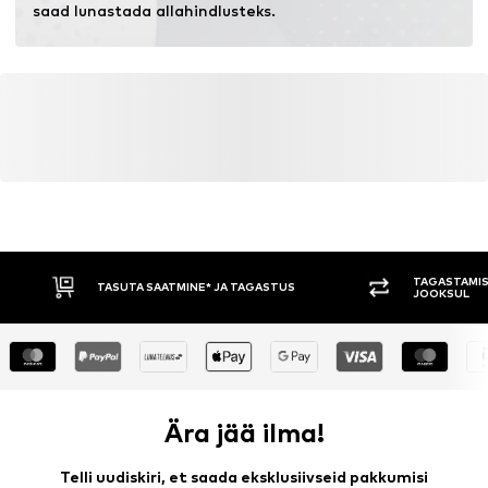
saad lunastada allahindlusteks.
TAGASTAMIS
TASUTA SAATMINE* JA TAGASTUS
JOOKSUL
Ära jää ilma!
Telli uudiskiri, et saada eksklusiivseid pakkumisi