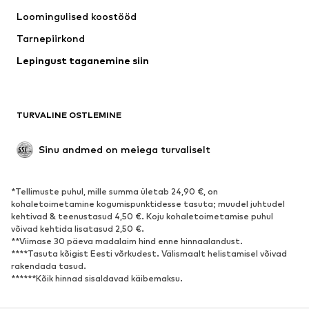
Loomingulised koostööd
Tarnepiirkond
Lepingust taganemine siin
TURVALINE OSTLEMINE
Sinu andmed on meiega turvaliselt
*Tellimuste puhul, mille summa ületab 24,90 €, on
kohaletoimetamine kogumispunktidesse tasuta; muudel juhtudel
kehtivad & teenustasud 4,50 €. Koju kohaletoimetamise puhul
võivad kehtida lisatasud 2,50 €.
**Viimase 30 päeva madalaim hind enne hinnaalandust.
****Tasuta kõigist Eesti võrkudest. Välismaalt helistamisel võivad
rakendada tasud.
******Kõik hinnad sisaldavad käibemaksu.