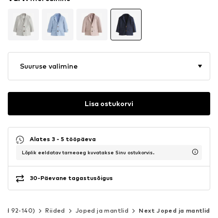
Suuruse valimine
Lisa ostukorvi
Alates 3 - 5 tööpäeva
Lõplik eeldatav tarneaeg kuvatakse Sinu ostukorvis.
30-Päevane tagastusõigus
sed 92-140)
Riided
Joped ja mantlid
Next Joped ja mantlid