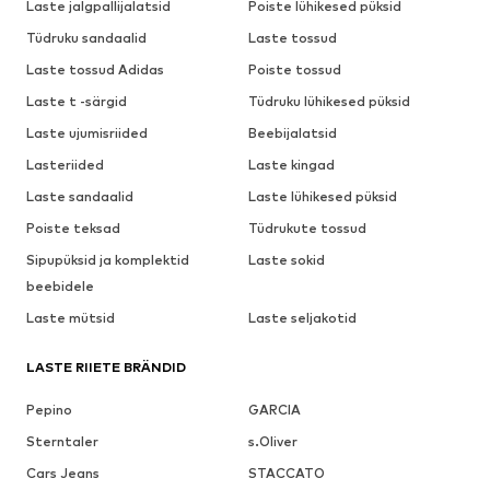
Laste jalgpallijalatsid
Poiste lühikesed püksid
Tüdruku sandaalid
Laste tossud
Laste tossud Adidas
Poiste tossud
Laste t -särgid
Tüdruku lühikesed püksid
Laste ujumisriided
Beebijalatsid
Lasteriided
Laste kingad
Laste sandaalid
Laste lühikesed püksid
Poiste teksad
Tüdrukute tossud
Sipupüksid ja komplektid
Laste sokid
beebidele
Laste mütsid
Laste seljakotid
LASTE RIIETE BRÄNDID
Pepino
GARCIA
Sterntaler
s.Oliver
Cars Jeans
STACCATO