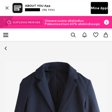
ABOUT YOU App
Mine äppi
(152 700)
Viimane suvine allahindlus:
02
P
20
H
01
MIN
34
S
Pakkumised kuni 60% allahindlusega