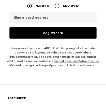
Naistele
Meestele
Sinu e-posti aadress
Registreeru
Soovin saada uudiskirju ABOUT YOU-lt praeguste trendide,
pakkumiste ja kupongide kohta vastavalt veebilehele
Privaatsuspoliitika
. Te saate oma nõusoleku igal ajal tagasi
võtta, saates sõnumi aadressile
klienditeenindus@aboutyou.ee
või kasutades iga uudiskirja lõpus olevat tühistamisvõimalust.
LASTE RIIDED