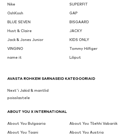
Nike
SUPERFIT
OshKosh
GAP
BLUE SEVEN
BISGAARD
Hust & Claire
JACKY
Jack & Jones Junior
KIDS ONLY
VINGINO
Tommy Hilfiger
name it
Liliput
AVASTA ROHKEM SARNASEID KATEGOORIAID
Next'i Jakid & mantlid
poisslastele
ABOUT YOU X INTERNATIONAL
About You Bulgaaria
About You Tšehhi Vabariik
About You Taani
About You Austria