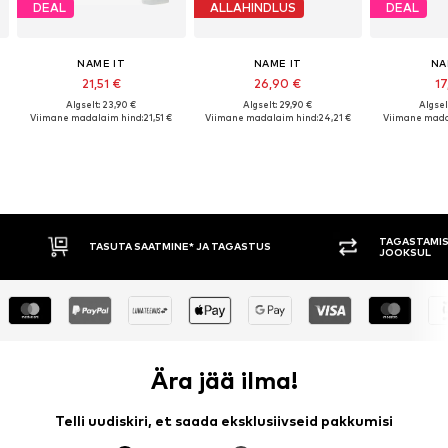
DEAL
ALLAHINDLUS
DEAL
NAME IT
NAME IT
NA
21,51 €
26,90 €
17
Algselt: 23,90 €
Algselt: 29,90 €
Algsel
Viimane madalaim hind:
21,51 €
Viimane madalaim hind:
24,21 €
Viimane mada
TAGASTAMIS
TASUTA SAATMINE* JA TAGASTUS
JOOKSUL
Ära jää ilma!
Telli uudiskiri, et saada eksklusiivseid pakkumisi