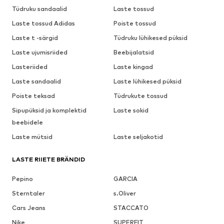
Tüdruku sandaalid
Laste tossud
Laste tossud Adidas
Poiste tossud
Laste t -särgid
Tüdruku lühikesed püksid
Laste ujumisriided
Beebijalatsid
Lasteriided
Laste kingad
Laste sandaalid
Laste lühikesed püksid
Poiste teksad
Tüdrukute tossud
Sipupüksid ja komplektid
Laste sokid
beebidele
Laste mütsid
Laste seljakotid
LASTE RIIETE BRÄNDID
Pepino
GARCIA
Sterntaler
s.Oliver
Cars Jeans
STACCATO
Nike
SUPERFIT