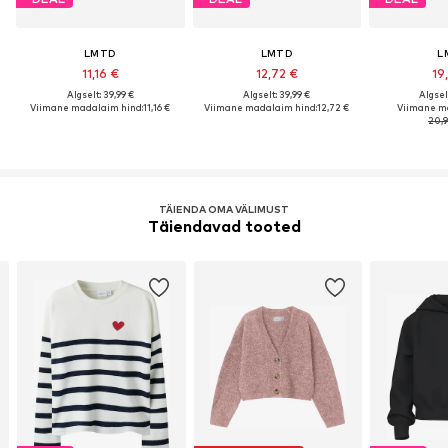
LMTD
LMTD
L
11,16 €
12,72 €
19
Algselt: 39,99 €
Algselt: 39,99 €
Algsel
Viimane madalaim hind:
11,16 €
Viimane madalaim hind:
12,72 €
Viimane m
20,9
TÄIENDA OMA VÄLIMUST
Täiendavad tooted