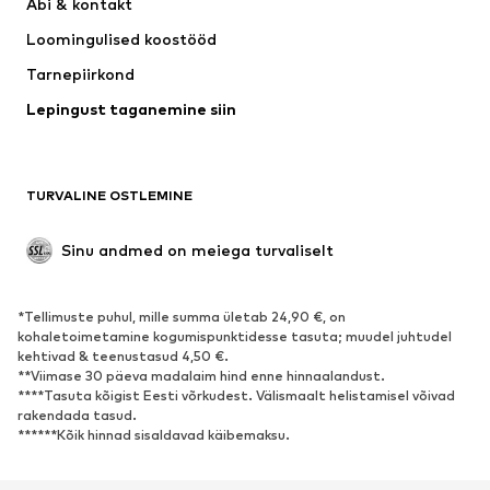
Abi & kontakt 
SUPERFIT
WE Fashion
Loomingulised koostööd
Tarnepiirkond
Lepingust taganemine siin
TURVALINE OSTLEMINE
Sinu andmed on meiega turvaliselt
*Tellimuste puhul, mille summa ületab 24,90 €, on
kohaletoimetamine kogumispunktidesse tasuta; muudel juhtudel
kehtivad & teenustasud 4,50 €.
**Viimase 30 päeva madalaim hind enne hinnaalandust.
****Tasuta kõigist Eesti võrkudest. Välismaalt helistamisel võivad
rakendada tasud.
******Kõik hinnad sisaldavad käibemaksu.