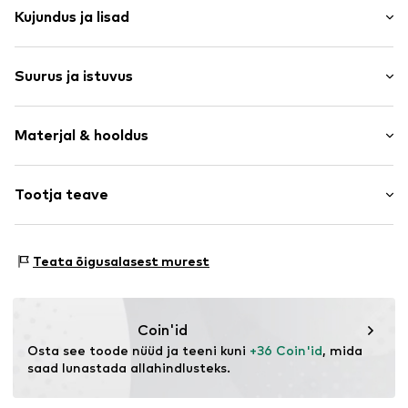
Kujundus ja lisad
Ühevärviline
Suurus ja istuvus
Teksad
Heleda varjundiga
Pikkus: Pikk
Tõmblukuga kinnitus
Materjal & hooldus
Istuvus: Laienev
Viis taskut
Töödeldud efekt
Materjal: 70% Puuvill, 29% Polüester - PES, 1% Elastaan
Tootja teave
Vöö aasad
Päritoluriik: Hiina
Tõmblukk
Bestseller Textilhandels GmbH
30°C pesu
Modering 1
Toote nr.
LMT3016001000001
Teata õigusalasest murest
Ei sobi kuivatis kuivatamiseks
22457 Hamburg
Keemiliselt mitte puhastada
DE
Triikida mõõduka kuumusega
www.bestseller.com
Mitte valgendada
Coin'id
Osta see toode nüüd ja teeni kuni 
+36 Coin'id
, mida 
saad lunastada allahindlusteks.