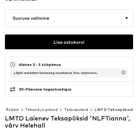
Suuruse valimine
Lisa ostukorvi
Alates 3 - 5 tööpäeva
Lõplik eeldatav tarneaeg kuvatakse Sinu ostukorvis.
30-Päevane tagastusõigus
Riided
Teksad ja püksid
Teksapüksid
LMTD Teksapüksid
LMTD Laienev Teksapüksid 'NLFTianna',
värv Helehall