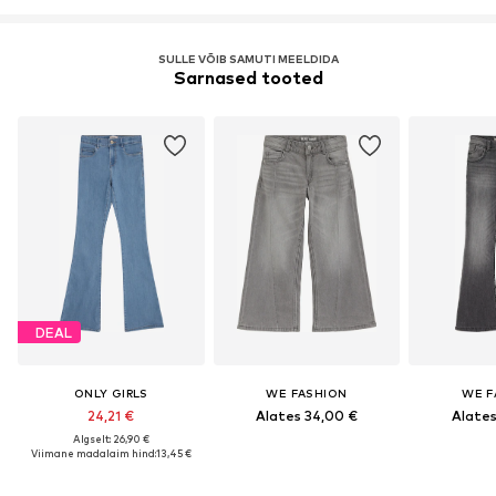
SULLE VÕIB SAMUTI MEELDIDA
Sarnased tooted
DEAL
ONLY GIRLS
WE FASHION
WE F
24,21 €
Alates 34,00 €
Alates
Algselt: 26,90 €
Viimane madalaim hind:
13,45 €