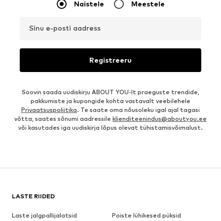
Naistele
Meestele
Sinu e-posti aadress
Registreeru
Soovin saada uudiskirju ABOUT YOU-lt praeguste trendide,
pakkumiste ja kupongide kohta vastavalt veebilehele
Privaatsuspoliitika
. Te saate oma nõusoleku igal ajal tagasi
võtta, saates sõnumi aadressile
klienditeenindus@aboutyou.ee
või kasutades iga uudiskirja lõpus olevat tühistamisvõimalust.
LASTE RIIDED
Laste jalgpallijalatsid
Poiste lühikesed püksid