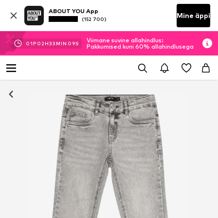
ABOUT YOU App
Mine äppi
(152 700)
Viimane suvine allahindlus:
01
P
02
H
33
MIN
09
S
Pakkumised kuni 60% allahindlusega