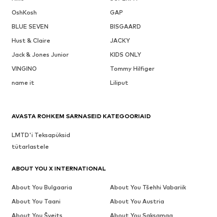
OshKosh
GAP
BLUE SEVEN
BISGAARD
Hust & Claire
JACKY
Jack & Jones Junior
KIDS ONLY
VINGINO
Tommy Hilfiger
name it
Liliput
AVASTA ROHKEM SARNASEID KATEGOORIAID
LMTD'i Teksapüksid
tütarlastele
ABOUT YOU X INTERNATIONAL
About You Bulgaaria
About You Tšehhi Vabariik
About You Taani
About You Austria
About You Šveits
About You Saksamaa