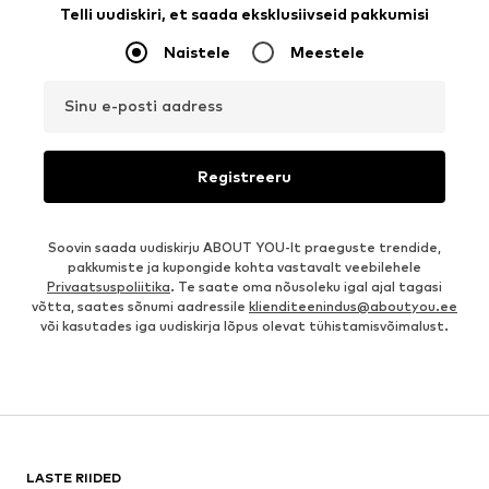
Telli uudiskiri, et saada eksklusiivseid pakkumisi
Naistele
Meestele
Sinu e-posti aadress
Registreeru
Soovin saada uudiskirju ABOUT YOU-lt praeguste trendide,
pakkumiste ja kupongide kohta vastavalt veebilehele
Privaatsuspoliitika
. Te saate oma nõusoleku igal ajal tagasi
võtta, saates sõnumi aadressile
klienditeenindus@aboutyou.ee
või kasutades iga uudiskirja lõpus olevat tühistamisvõimalust.
LASTE RIIDED