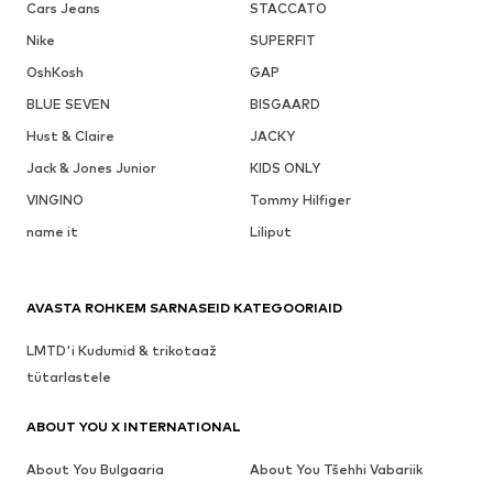
Cars Jeans
STACCATO
Nike
SUPERFIT
OshKosh
GAP
BLUE SEVEN
BISGAARD
Hust & Claire
JACKY
Jack & Jones Junior
KIDS ONLY
VINGINO
Tommy Hilfiger
name it
Liliput
AVASTA ROHKEM SARNASEID KATEGOORIAID
LMTD'i Kudumid & trikotaaž
tütarlastele
ABOUT YOU X INTERNATIONAL
About You Bulgaaria
About You Tšehhi Vabariik