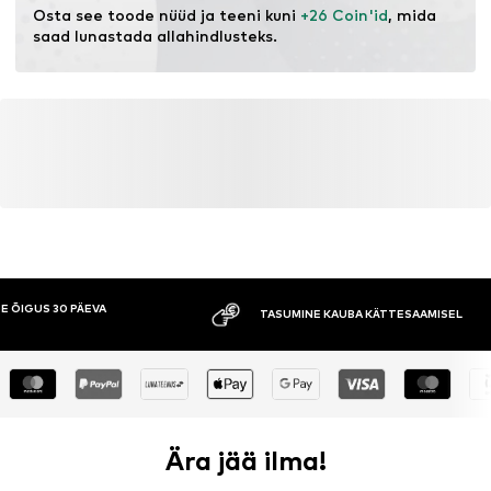
Mitte valgendada
Osta see toode nüüd ja teeni kuni 
+26 Coin'id
, mida 
30°C kergesti hooldatav pesu
saad lunastada allahindlusteks.
E ÕIGUS 30 PÄEVA
TASUMINE KAUBA KÄTTESAAMISEL
Ära jää ilma!