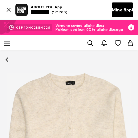
ABOUT YOU App
Mine äppi
(152 700)
Viimane suvine allahindlus:
03
P
10
H
02
MIN
22
S
Pakkumised kuni 60% allahindlusega