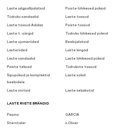
Laste jalgpallijalatsid
Poiste lühikesed püksid
Tüdruku sandaalid
Laste tossud
Laste tossud Adidas
Poiste tossud
Laste t -särgid
Tüdruku lühikesed püksid
Laste ujumisriided
Beebijalatsid
Lasteriided
Laste kingad
Laste sandaalid
Laste lühikesed püksid
Poiste teksad
Tüdrukute tossud
Sipupüksid ja komplektid
Laste sokid
beebidele
Laste mütsid
Laste seljakotid
LASTE RIIETE BRÄNDID
Pepino
GARCIA
Sterntaler
s.Oliver