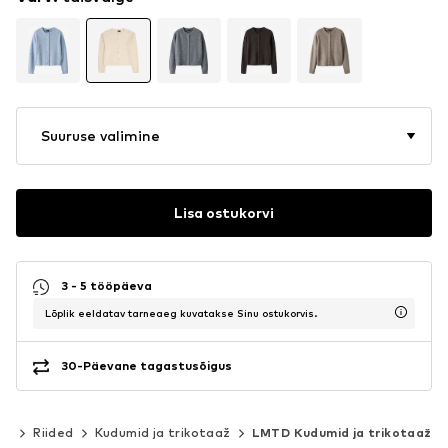
Suuruse valimine
Lisa ostukorvi
3 - 5 tööpäeva
Lõplik eeldatav tarneaeg kuvatakse Sinu ostukorvis.
30-Päevane tagastusõigus
0)
Riided
Kudumid ja trikotaaž
LMTD Kudumid ja trikotaaž