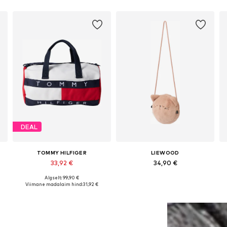
DEAL
TOMMY HILFIGER
LIEWOOD
33,92 €
34,90 €
Algselt: 99,90 €
e
Saadaolevad suurused: One Size
Saadaolevad suurused: One Size
Viimane madalaim hind:
31,92 €
Lisa ostukorvi
Lisa ostukorvi