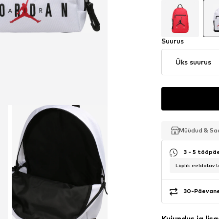
Suurus
Üks suurus
Müüdud & S
Müüdud & S
Müüdud & S
3 - 5 tööpä
Lõplik eeldatav 
30-Päevane
Kujundus ja lis