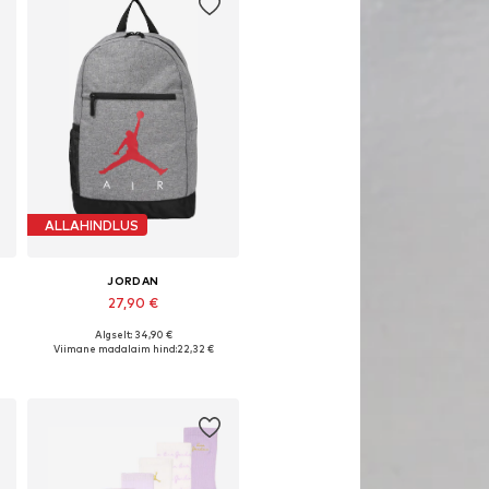
ALLAHINDLUS
JORDAN
27,90 €
Algselt: 34,90 €
e
Saadaolevad suurused: One Size
Viimane madalaim hind:
22,32 €
Lisa ostukorvi