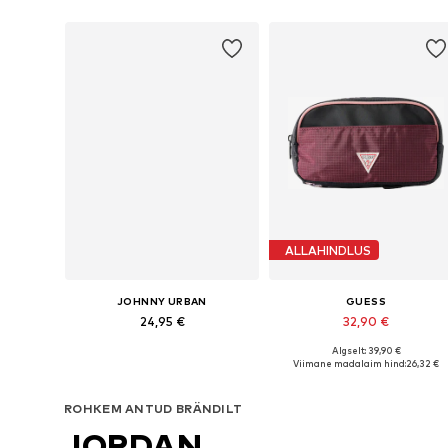
ALLAHINDLUS
JOHNNY URBAN
GUESS
24,95 €
32,90 €
Algselt: 39,90 €
Saadaolevad suurused: One Size
Saadaolevad suurused: One Siz
Viimane madalaim hind:
26,32 €
Lisa ostukorvi
Lisa ostukorvi
ROHKEM ANTUD BRÄNDILT
JORDAN