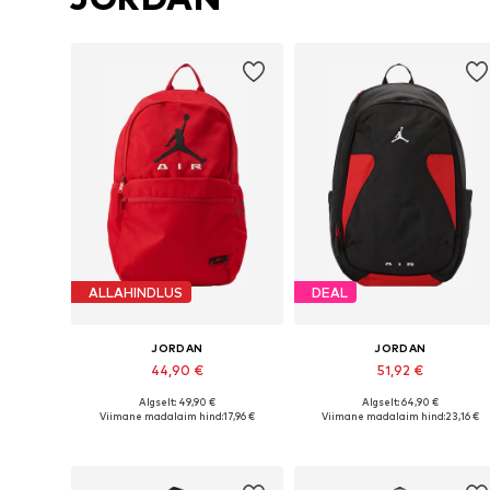
ALLAHINDLUS
DEAL
JORDAN
JORDAN
44,90 €
51,92 €
Algselt: 49,90 €
Algselt: 64,90 €
Saadaolevad suurused: One Size
Saadaolevad suurused: One Siz
Viimane madalaim hind:
17,96 €
Viimane madalaim hind:
23,16 €
Lisa ostukorvi
Lisa ostukorvi