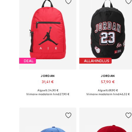
DEAL
ALLAHINDLUS
JORDAN
JORDAN
31,41 €
57,90 €
Algselt: 34,90 €
Algselt: 69,90 €
Saadaolevad suurused: One Size
Saadaolevad suurused: One Siz
Viimane madalaim hind:
27,90 €
Viimane madalaim hind:
46,32 €
Lisa ostukorvi
Lisa ostukorvi