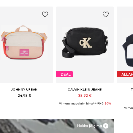
DEAL
ALLA
JOHNNY URBAN
CALVIN KLEIN JEANS
T
24,95 €
35,92 €
Viimane madalaim hind:
44,90 €
-20%
Saadaolevad suurused: One Size
Saadaolevad suurused: One Size
Saadaol
Viima
Lisa ostukorvi
Lisa ostukorvi
L
Hakka jälgima