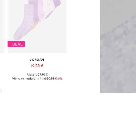
DEAL
JORDAN
19,53 €
Algselt: 27,90 €
Saadaolevad suurused: 5-7Y, 7-9Y, 9-11Y
Viimane madalaim hind:
20,93 €
-6%
Lisa ostukorvi
n