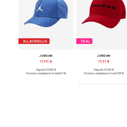
ALLAHINDLUS
DEAL
JORDAN
JORDAN
17,90 €
17,91 €
Algselt: 22,90 €
Algselt: 24,90 €
Saadaolevad suurused: 54-56
Saadaolevad suurused: 54-56
Viimane madalaim hind:
16,11 €
Viimane madalaim hind:
17,91 €
Lisa ostukorvi
Lisa ostukorvi
Rohkem brändilt Jorda