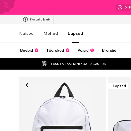
01
P
Kontakt & abi
Naised
Mehed
Lapsed
Beebid
Tüdrukud
Poisid
Brändid
TASUTA SAATMINE* JA TAGASTUS 
Lapsed