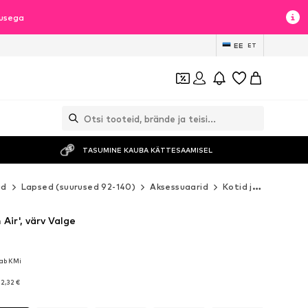
lusega
EE
ET
TASUMINE KAUBA KÄTTESAAMISEL
ud
Lapsed (suurused 92-140)
Aksessuaarid
Kotid ja seljakotid
Air', värv Valge
dab KMi
dab KMi
dab KMi
2,32 €
2,32 €
2,32 €