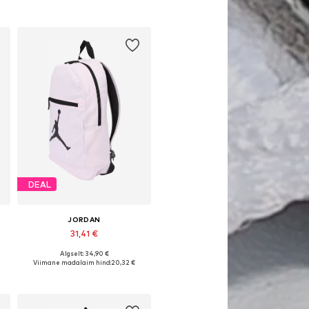
DEAL
JORDAN
31,41 €
Algselt: 34,90 €
e
Saadaolevad suurused: One Size
Viimane madalaim hind:
20,32 €
Lisa ostukorvi