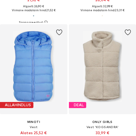
Algselt: 26,90 €
Algselt: 32,99 €
Viimane madalaim hind:
21,52 €
Viimane madalaim hind:
23,31 €
ALLAHINDLUS
DEAL
MINOTI
ONLY GIRLS
Vest
Vest 'KOGSANDRA'
Alates 25,52 €
33,99 €