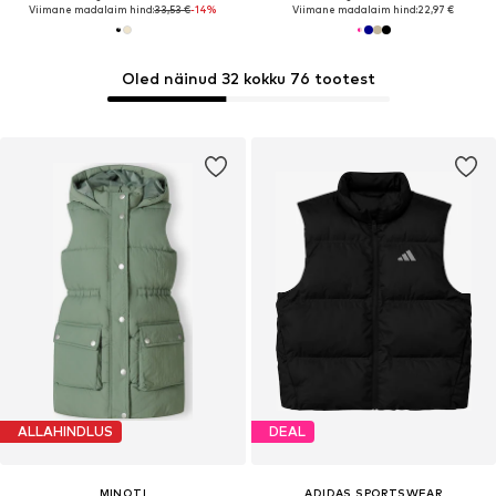
Viimane madalaim hind:
33,53 €
-14%
Viimane madalaim hind:
22,97 €
Oled näinud 32 kokku 76 tootest
ALLAHINDLUS
DEAL
MINOTI
ADIDAS SPORTSWEAR