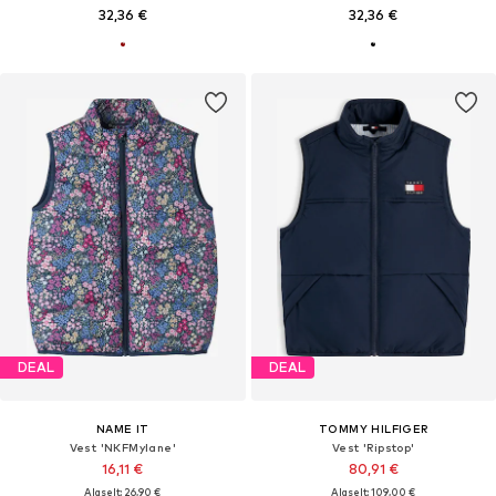
32,36 €
32,36 €
DEAL
DEAL
NAME IT
TOMMY HILFIGER
Vest 'NKFMylane'
Vest 'Ripstop'
16,11 €
80,91 €
Algselt: 26,90 €
Algselt: 109,00 €