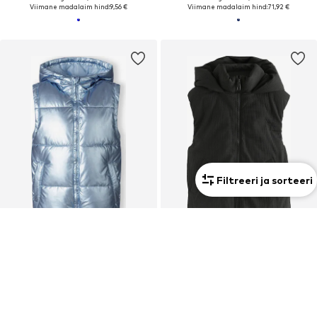
Viimane madalaim hind:
9,56 €
Viimane madalaim hind:
71,92 €
Filtreeri ja sorteeri
ALLAHINDLUS
DEAL
MINOTI
NEXT
Vest
Vest
Alates 27,93 €
Alates 31,20 €
Algselt: 39,90 €
Algselt: 60,00 €
Viimane madalaim hind:
25,14 €
Viimane madalaim hind:
31,20 €