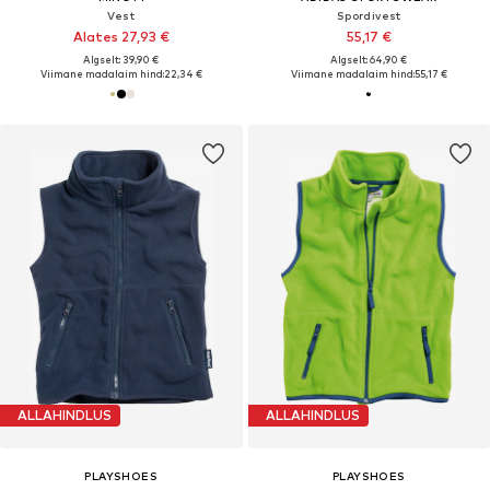
Vest
Spordivest
Alates 27,93 €
55,17 €
Algselt: 39,90 €
Algselt: 64,90 €
Viimane madalaim hind:
22,34 €
Viimane madalaim hind:
55,17 €
ALLAHINDLUS
ALLAHINDLUS
PLAYSHOES
PLAYSHOES