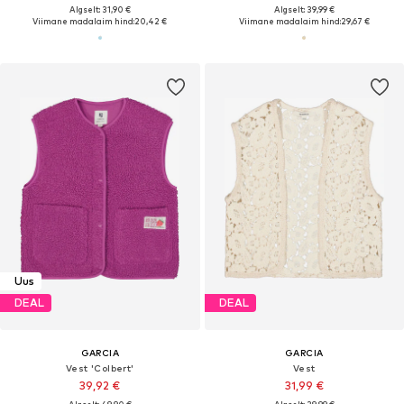
Algselt: 31,90 €
Algselt: 39,99 €
Viimane madalaim hind:
20,42 €
Viimane madalaim hind:
29,67 €
Uus
DEAL
DEAL
GARCIA
GARCIA
Vest 'Colbert'
Vest
39,92 €
31,99 €