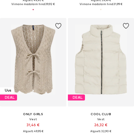
Algselt: 49,90 €
Algselt: 39,99 €
Viimane madalaim hind:
39,92 €
Viimane madalaim hind:
31,99 €
Uus
DEAL
DEAL
ONLY GIRLS
COOL CLUB
Vest
Vest
31,46 €
26,32 €
Algselt: 49,95 €
Algselt: 32,90 €