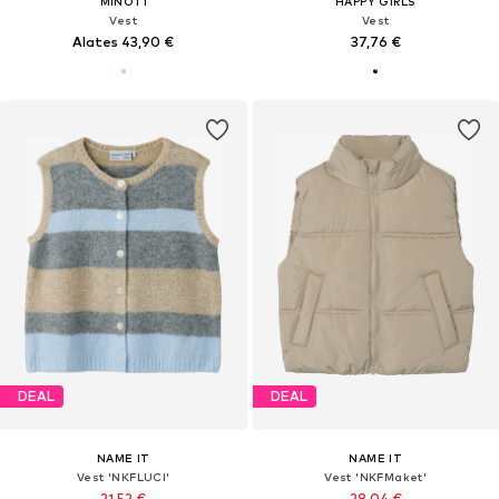
MINOTI
HAPPY GIRLS
Vest
Vest
Alates 43,90 €
37,76 €
DEAL
DEAL
NAME IT
NAME IT
Vest 'NKFLUCI'
Vest 'NKFMaket'
21,52 €
28,04 €