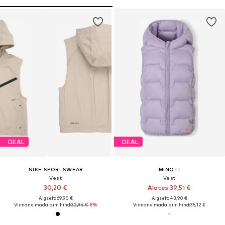
DEAL
DEAL
NIKE SPORTSWEAR
MINOTI
Vest
Vest
30,20 €
Alates 39,51 €
Algselt: 69,90 €
Algselt: 43,90 €
Viimane madalaim hind:
32,94 €
-8%
Viimane madalaim hind:
35,12 €