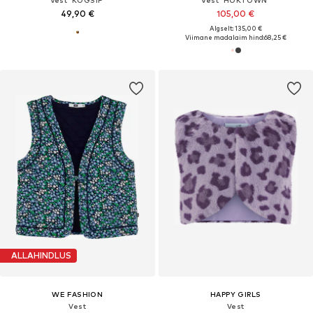
49,90 €
105,00 €
Algselt: 135,00 €
Viimane madalaim hind:
68,25 €
ALLAHINDLUS
WE FASHION
HAPPY GIRLS
Vest
Vest