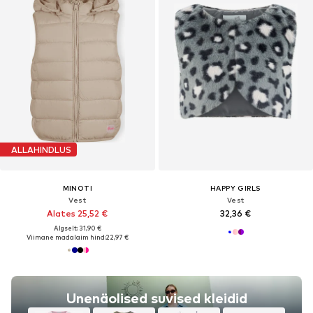
ALLAHINDLUS
MINOTI
HAPPY GIRLS
Vest
Vest
Alates 25,52 €
32,36 €
Algselt: 31,90 €
Viimane madalaim hind:
22,97 €
Unenäolised suvised kleidid