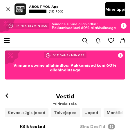
ABOUT YOU App
Mine äppi
(152 700)
Viimane suvine allahindlus:
01
P
06
H
34
MIN
03
S
Pakkumised kuni 60% allahindlusega
01
P
06
H
34
MIN
03
S
Viimane suvine allahindlus: Pakkumised kuni 60%
allahindlusega
Vestid
tüdrukutele
Kevad-sügis joped
Talvejoped
Joped
Mantlid
Kõik tooted
Sinu Deal'id
52