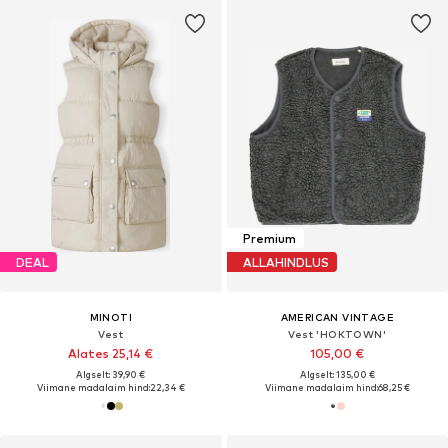
Premium
DEAL
ALLAHINDLUS
MINOTI
AMERICAN VINTAGE
Vest
Vest 'HOKTOWN'
Alates 25,14 €
105,00 €
Algselt: 39,90 €
Algselt: 135,00 €
Viimane madalaim hind:
22,34 €
Viimane madalaim hind:
68,25 €