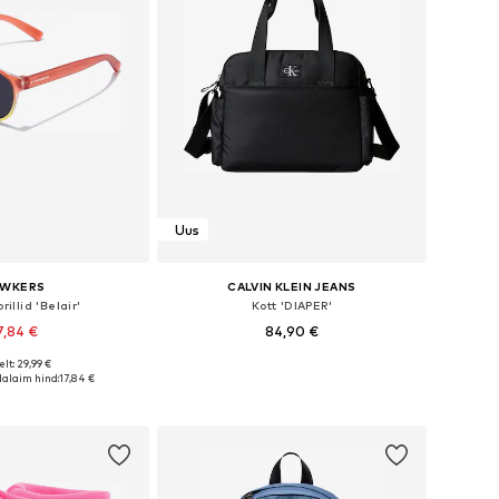
Uus
AWKERS
CALVIN KLEIN JEANS
illid 'Belair'
Kott 'DIAPER'
7,84 €
84,90 €
lt: 29,99 €
suurused: Onesize
Saadaolevad suurused: One Size
alaim hind:
17,84 €
ostukorvi
Lisa ostukorvi