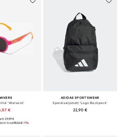
AWKERS
ADIDAS SPORTSWEAR
illid 'Warwick'
Spordiseljakott 'Logo Backpack'
6,87 €
22,90 €
lt: 29,99 €
suurused: Onesize
Saadaolevad suurused: One Size
aim hind:
19,12 €
-11%
ostukorvi
Lisa ostukorvi