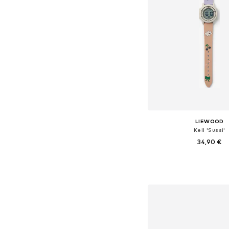
LIEWOOD
Kell 'Sussi'
34,90 €
Saadaolevad suurused:
Lisa ostukor