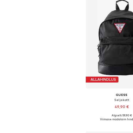
ALLAHINDLUS
GUESS
Seljakott
49,90 €
Algselt: 59,90 €
Saadaolevad suurused:
Viimane madalaim hind
Lisa ostukor