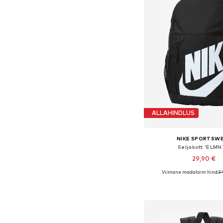
ALLAHINDLUS
NIKE SPORTSW
Seljakott 'ELMN
29,90 €
Viimane madalaim hind:
34
Saadaolevad suurused:
Lisa ostukor