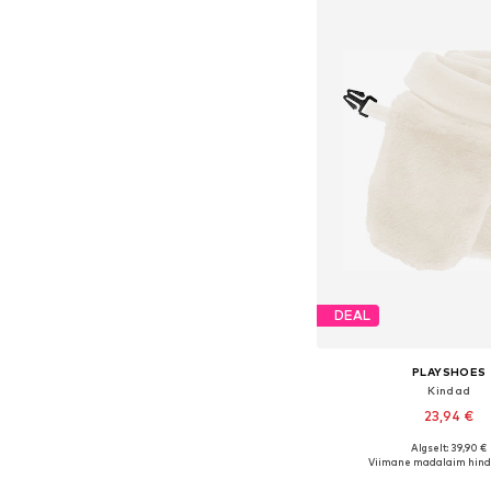
DEAL
PLAYSHOES
Kindad
23,94 €
+
2
Algselt: 39,90 €
Saadaolevad suurused
Viimane madalaim hind
Lisa ostukor