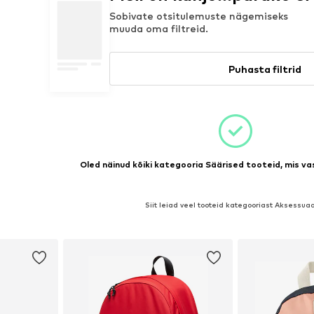
Sobivate otsitulemuste nägemiseks
muuda oma filtreid.
Puhasta filtrid
Oled näinud kõiki kategooria Säärised tooteid, mis vas
Siit leiad veel tooteid kategooriast Aksessua