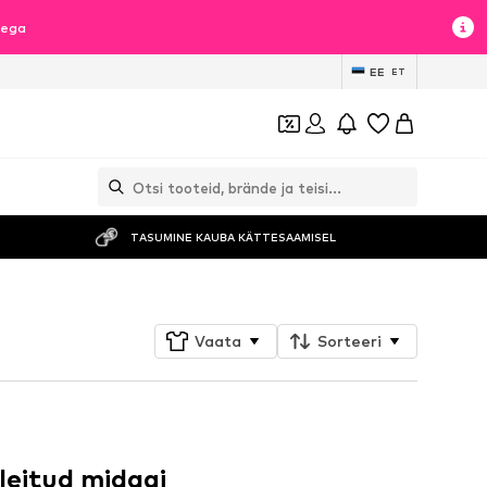
sega
EE
ET
TASUMINE KAUBA KÄTTESAAMISEL
Vaata
Sorteeri
 leitud midagi