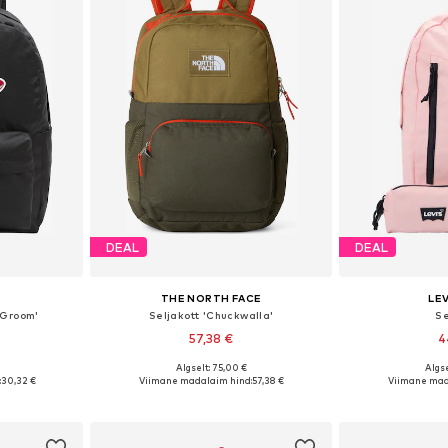
DEAL
DEAL
THE NORTH FACE
LEV
 Groom'
Seljakott 'Chuckwalla'
Se
57,38 €
4
Algselt: 75,00 €
Algse
 One Size
Saadaolevad suurused: One Size
Saadaolevad 
:
30,32 €
Viimane madalaim hind:
57,38 €
Viimane mad
vi
Lisa ostukorvi
Lisa 