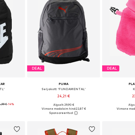
DEAL
DEAL
EAR
PUMA
PL
TL'
Seljakott 'FUNDAMENTAL'
K
24,21 €
2
,99 €
-14%
Algselt: 29,90 €
Algse
 One Size
Saadaolevad suurused: One Size
Saadaolevad
Viimane madalaim hind:
22,87 €
Viimane mad
vi
Lisa ostukorvi
Lisa 