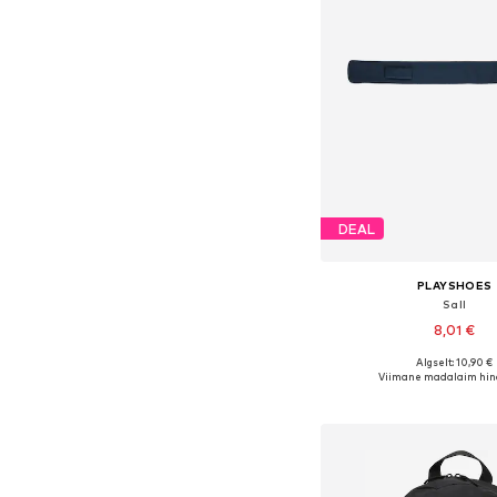
DEAL
PLAYSHOES
Sall
8,01 €
Algselt: 10,90 €
Saadaolevad suurused:
Viimane madalaim hin
Lisa ostukor