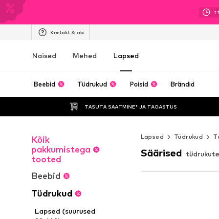
1
Kontakt & abi
Naised
Mehed
Lapsed
Beebid
Tüdrukud
Poisid
Brändid
TASUTA SAATMINE* JA TAGASTUS 
Lapsed
Tüdrukud
T
Kõik
pakkumistega
Säärised
tüdrukute
tooted
Beebid
Tüdrukud
Lapsed (suurused