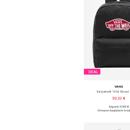
DEAL
VANS
Seljakott 'Old Skool
30,32 €
Algselt: 37,90 €
Saadaolevad suurused:
Viimane madalaim hind
Lisa ostukor