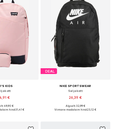
DEAL
I'S KIDS
NIKE SPORTSWEAR
ljakott
Seljakott
4,91 €
26,39 €
lt: 49,90 €
Algselt: 32,99 €
suurused: One Size
Saadaolevad suurused: One Size
alaim hind:
31,41 €
Viimane madalaim hind:
23,12 €
ostukorvi
Lisa ostukorvi