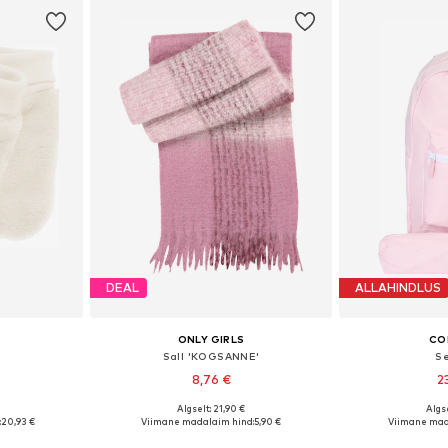
DEAL
ALLAHINDLUS
ONLY GIRLS
CO
Sall 'KOGSANNE'
Se
8,76 €
2
Algselt: 21,90 €
Algse
: XS-XL
Saadaolevad suurused: One Size
Saadaolevad 
:
20,93 €
Viimane madalaim hind:
5,90 €
Viimane mad
vi
Lisa ostukorvi
Lisa 