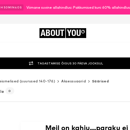
Viimane suvine allahindlus: Pakkumised kuni 60% allahindlu
1
H
50
MIN
37
S
ABOUT
YOU
TAGASTAMISE ÕIGUS 30 PÄEVA JOOKSUL
eismelised (suurused 140-176)
Aksessuaarid
Säärised
le
0
Meil on kahju...paraku ei