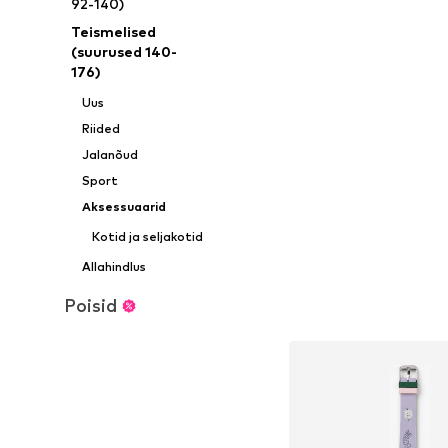
92-140)
Teismelised
(suurused 140-
176)
Uus
Riided
Jalanõud
Sport
Aksessuaarid
Kotid ja seljakotid
Allahindlus
Poisid