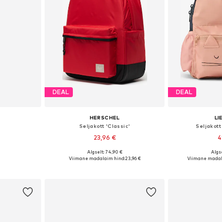
DEAL
DEAL
HERSCHEL
L
Seljakott 'Classic'
Seljakott
23,96 €
4
Algselt: 74,90 €
Algse
 One Size
Saadaolevad suurused: One Size
Saadaolevad 
Viimane madalaim hind:
23,96 €
Viimane madal
vi
Lisa ostukorvi
Lisa 