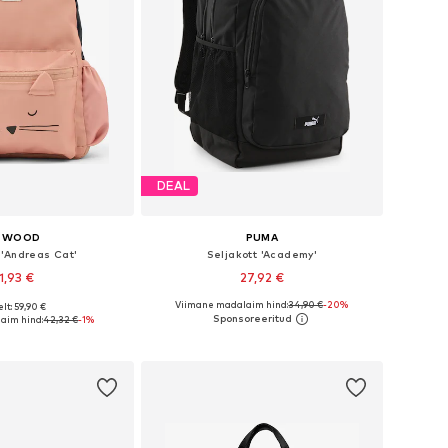
DEAL
IEWOOD
PUMA
 'Andreas Cat'
Seljakott 'Academy'
1,93 €
27,92 €
Viimane madalaim hind:
34,90 €
-20%
lt: 59,90 €
suurused: One Size
Saadaolevad suurused: One Size
aim hind:
42,32 €
-1%
ostukorvi
Lisa ostukorvi