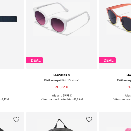
DEAL
DEAL
HAWKERS
H
Päikeseprillid 'Divine'
Päikesepr
20,39 €
1
Algselt: 29,99 €
Algse
 One Size
Saadaolevad suurused: Onesize
Saadaolevad 
d:
7,12 €
Viimane madalaim hind:
17,84 €
Viimane mad
vi
Lisa ostukorvi
Lisa 