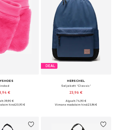
DEAL
AYSHOES
HERSCHEL
indad
Seljakott 'Classic'
3,94 €
23,96 €
+
2
lt: 39,90 €
Algselt: 74,90 €
 suurused: XS-XL
Saadaolevad suurused: One Size
alaim hind:
20,93 €
Viimane madalaim hind:
23,96 €
ostukorvi
Lisa ostukorvi