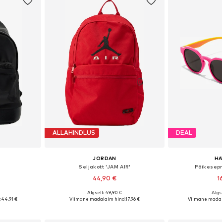
ALLAHINDLUS
DEAL
JORDAN
H
Seljakott 'JAM AIR'
Päikesepr
44,90 €
1
Algselt: 49,90 €
Algse
 One Size
Saadaolevad suurused: One Size
Saadaolevad 
:
44,91 €
Viimane madalaim hind:
17,96 €
Viimane madal
vi
Lisa ostukorvi
Lisa 