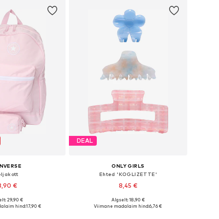
DEAL
NVERSE
ONLY GIRLS
ljakott
Ehted 'KOGLIZETTE'
3,90 €
8,45 €
lt: 29,90 €
Algselt: 18,90 €
suurused: One Size
Saadaolevad suurused: One Size
alaim hind:
17,90 €
Viimane madalaim hind:
6,76 €
ostukorvi
Lisa ostukorvi