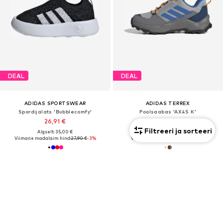
DEAL
DEAL
ADIDAS SPORTSWEAR
ADIDAS TERREX
Spordijalats 'Bubblecomfy'
Poolsaabas 'AX4S K'
26,91 €
46,67 €
Filtreeri ja sorteeri
Algselt: 35,00 €
Algselt: 54,90 €
Viimane madalaim hind:
27,90 €
-3%
Viimane madalaim hind:
40,72 €