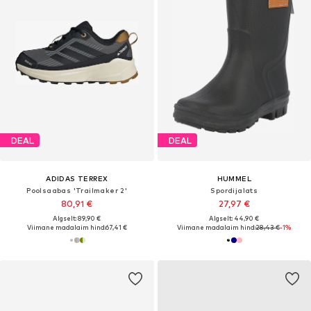
DEAL
DEAL
ADIDAS TERREX
HUMMEL
Poolsaabas 'Trailmaker 2'
Spordijalats
80,91 €
27,97 €
Algselt: 89,90 €
Algselt: 44,90 €
Viimane madalaim hind:
67,41 €
Viimane madalaim hind:
28,43 €
-1%