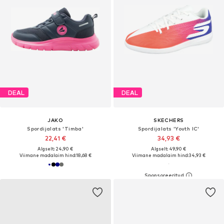
DEAL
DEAL
JAKO
SKECHERS
Spordijalats 'Timba'
Spordijalats 'Youth IC'
22,41 €
34,93 €
Algselt: 24,90 €
Algselt: 49,90 €
Viimane madalaim hind:
18,68 €
Viimane madalaim hind:
34,93 €