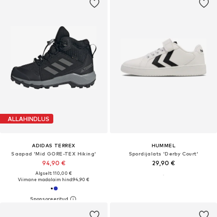
ALLAHINDLUS
ADIDAS TERREX
HUMMEL
Saapad 'Mid GORE-TEX Hiking'
Spordijalats 'Derby Court'
94,90 €
29,90 €
Algselt: 110,00 €
Viimane madalaim hind:
94,90 €