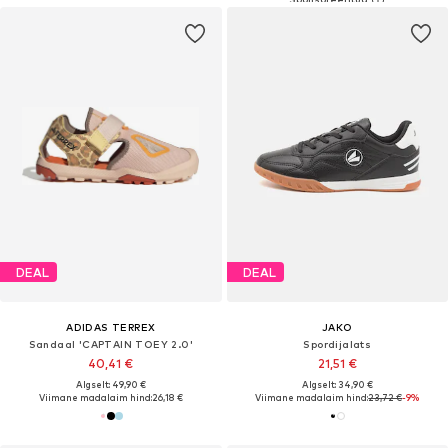
DEAL
DEAL
ADIDAS TERREX
JAKO
Sandaal 'CAPTAIN TOEY 2.0'
Spordijalats
40,41 €
21,51 €
Algselt: 49,90 €
Algselt: 34,90 €
Viimane madalaim hind:
26,18 €
Viimane madalaim hind:
23,72 €
-9%