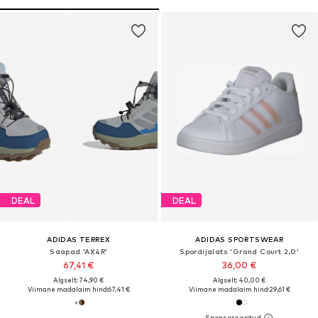
DEAL
DEAL
ADIDAS TERREX
ADIDAS SPORTSWEAR
Saapad 'AX4R'
Spordijalats 'Grand Court 2.0'
67,41 €
36,00 €
Algselt: 74,90 €
Algselt: 40,00 €
Viimane madalaim hind:
67,41 €
Viimane madalaim hind:
29,61 €