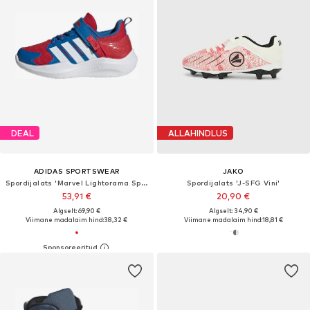
DEAL
ALLAHINDLUS
ADIDAS SPORTSWEAR
JAKO
Spordijalats 'Marvel Lightorama Spider-Man'
Spordijalats 'J-SFG Vini'
53,91 €
20,90 €
Algselt: 69,90 €
Algselt: 34,90 €
Viimane madalaim hind:
38,32 €
Viimane madalaim hind:
18,81 €