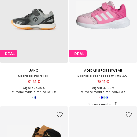
DEAL
DEAL
JAKO
ADIDAS SPORTSWEAR
Spordijalats 'Nick'
Spordijalats 'Tensaur Run 3.0'
31,41 €
25,11 €
Algselt: 34,90 €
Algselt: 33,00 €
Viimane madalaim hind:
26,18 €
Viimane madalaim hind:
19,80 €