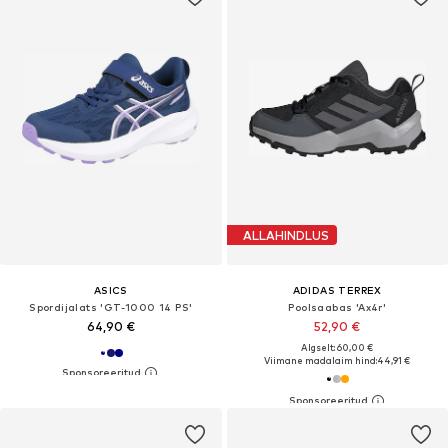
ALLAHINDLUS
ASICS
ADIDAS TERREX
Spordijalats 'GT-1000 14 PS'
Poolsaabas 'Ax4r'
64,90 €
52,90 €
Algselt: 60,00 €
Viimane madalaim hind:
44,91 €