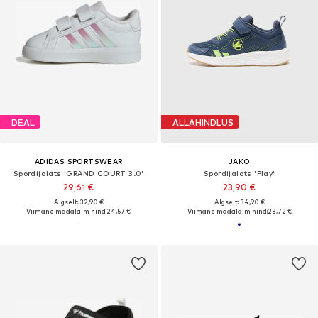
DEAL
ALLAHINDLUS
ADIDAS SPORTSWEAR
JAKO
Spordijalats 'GRAND COURT 3.0'
Spordijalats 'Play'
29,61 €
23,90 €
Algselt: 32,90 €
Algselt: 34,90 €
Viimane madalaim hind:
24,57 €
Viimane madalaim hind:
23,72 €