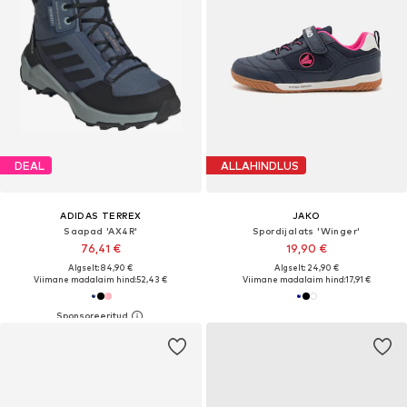
DEAL
ALLAHINDLUS
ADIDAS TERREX
JAKO
Saapad 'AX4R'
Spordijalats 'Winger'
76,41 €
19,90 €
Algselt: 84,90 €
Algselt: 24,90 €
Viimane madalaim hind:
52,43 €
Viimane madalaim hind:
17,91 €