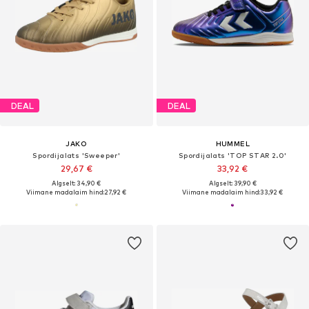
DEAL
DEAL
JAKO
HUMMEL
Spordijalats 'Sweeper'
Spordijalats 'TOP STAR 2.0'
29,67 €
33,92 €
Algselt: 34,90 €
Algselt: 39,90 €
Viimane madalaim hind:
27,92 €
Viimane madalaim hind:
33,92 €