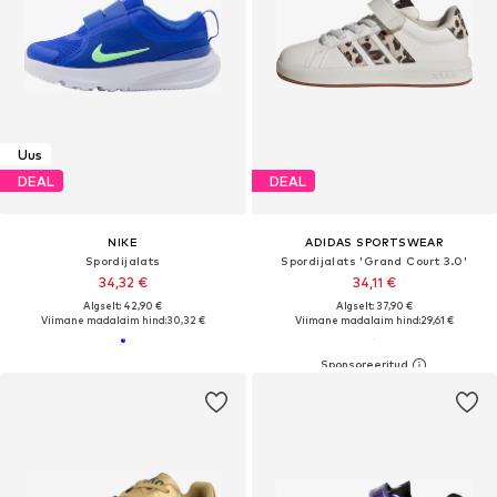
Uus
DEAL
DEAL
NIKE
ADIDAS SPORTSWEAR
Spordijalats
Spordijalats 'Grand Court 3.0'
34,32 €
34,11 €
Algselt: 42,90 €
Algselt: 37,90 €
Viimane madalaim hind:
30,32 €
Viimane madalaim hind:
29,61 €