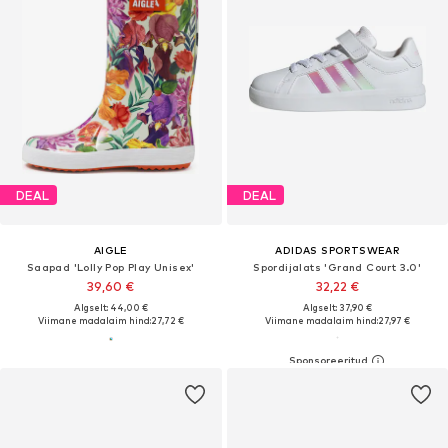
DEAL
DEAL
AIGLE
ADIDAS SPORTSWEAR
Saapad 'Lolly Pop Play Unisex'
Spordijalats 'Grand Court 3.0'
39,60 €
32,22 €
Algselt: 44,00 €
Algselt: 37,90 €
Viimane madalaim hind:
27,72 €
Viimane madalaim hind:
27,97 €