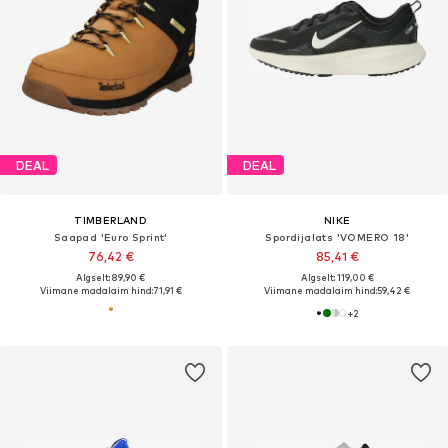
DEAL
DEAL
TIMBERLAND
NIKE
Saapad 'Euro Sprint'
Spordijalats 'VOMERO 18'
76,42 €
85,41 €
Algselt: 89,90 €
Algselt: 119,00 €
Viimane madalaim hind:
71,91 €
Viimane madalaim hind:
59,42 €
+
2