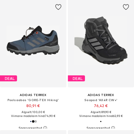
DEAL
DEAL
ADIDAS TERREX
ADIDAS TERREX
Poolsaabas 'GORE-TEX Hiking'
Saapad 'AX4R CW+'
80,91 €
76,42 €
Algselt: 100,00 €
Algselt: 89,90 €
Viimane madalaim hind:
74,90 €
Viimane madalaim hind:
62,93 €