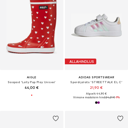
ALLAHINDLUS
AIGLE
ADIDAS SPORTSWEAR
Saapad 'Lolly Pop Play Unisex'
Spordijalats 'STREETTALK EL C'
44,00 €
21,90 €
Algselt: 44,90 €
Viimane madalaim hind:
24,21 €
-9%