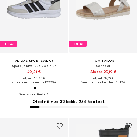
DEAL
DEAL
ADIDAS SPORTSWEAR
TOM TAILOR
Spordijalats 'Run 70s 2.0'
Sandaal
40,41 €
Alates 25,19 €
Algselt: 50,00 €
Algselt: 39,99 €
Viimane madalaim hind:
29,90 €
Viimane madalaim hind:
25,19 €
Oled näinud 32 kokku 254 tootest