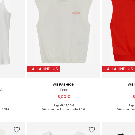
ALLAHINDLUS
ALLAHINDLUS
WE FASHION
WE 
A'
Topp
8,00 €
8
Algselt: 17,00 €
Algse
Saadaolevad suurused: 122-128, 146-152, 170-176
Saadaolevad suurused: 110-116, 122-128, 134-140
d:
8,91 €
Viimane madalaim hind:
6,40 €
Viimane mad
vi
Lisa ostukorvi
Lisa 