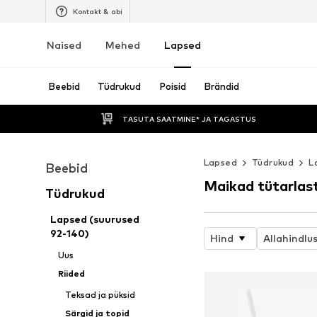
Kontakt & abi
Naised
Mehed
Lapsed
Beebid
Tüdrukud
Poisid
Brändid
TASUTA SAATMINE* JA TAGASTUS 
Lapsed
Tüdrukud
L
Beebid
Maikad tütarlas
Tüdrukud
Lapsed (suurused
92-140)
Hind
Allahindlu
Uus
Riided
Teksad ja püksid
Särgid ja topid