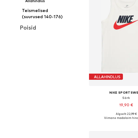
Allahindlus
Teismelised
(suurused 140-176)
Poisid
ALLAHINDLUS
NIKE SPORTSW
Särk
19,90 €
Algselt: 22,99 €
Saadaval erinevates s
Viimane madalaim hind
Lisa ostukor