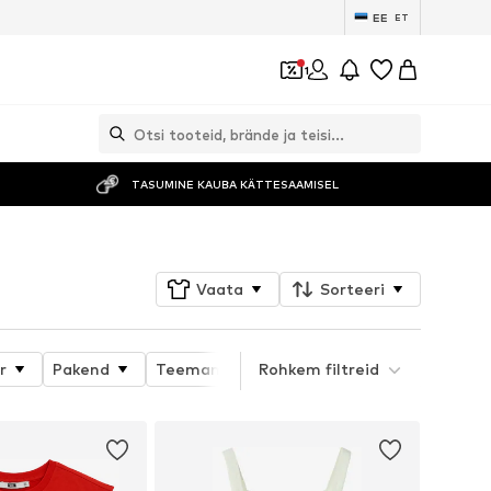
EE
ET
1
TASUMINE KAUBA KÄTTESAAMISEL
Vaata
Sorteeri
r
Pakend
Teemamaailm
Rohkem filtreid
Üksikasjad
Toote