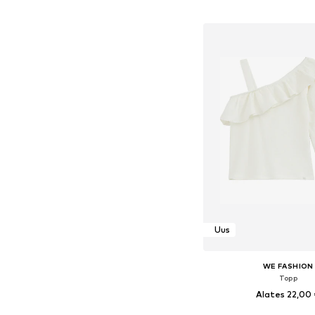
Saadaval erinevates s
Lisa ostukor
Uus
WE FASHION
Topp
Alates 22,00