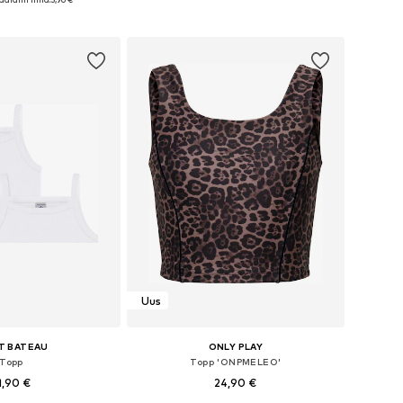
ostukorvi
Lisa ostukorvi
Uus
T BATEAU
ONLY PLAY
Topp
Topp 'ONPMELEO'
1,90 €
24,90 €