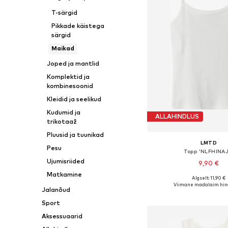
T-särgid
Pikkade käistega
särgid
Maikad
Joped ja mantlid
Komplektid ja
kombinesoonid
Kleidid ja seelikud
Kudumid ja
ALLAHINDLUS
trikotaaž
Pluusid ja tuunikad
LMTD
Pesu
Topp 'NLFHINAJ
Ujumisriided
9,90 €
Matkamine
Algselt: 11,90 €
Viimane madalaim hin
Jalanõud
Lisa ostukor
Sport
Aksessuaarid