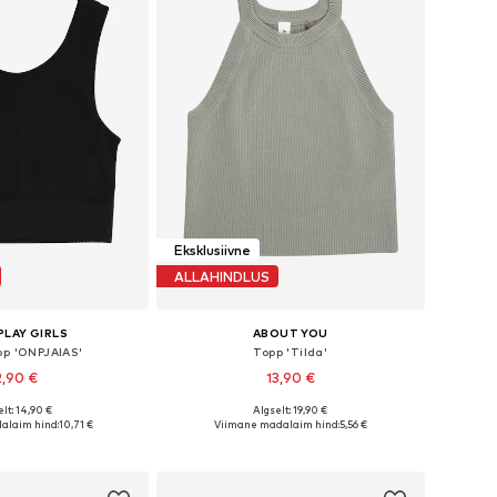
Eksklusiivne
ALLAHINDLUS
PLAY GIRLS
ABOUT YOU
pp 'ONPJAIAS'
Topp 'Tilda'
2,90 €
13,90 €
lt: 14,90 €
Algselt: 19,90 €
Saadaolevad suurused: 122-128, 134-140, 146-152
Saadaolevad suurused: 122-128, 134-140
alaim hind:
10,71 €
Viimane madalaim hind:
5,56 €
ostukorvi
Lisa ostukorvi