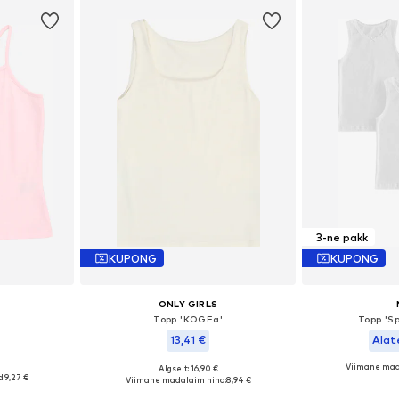
3-ne pakk
KUPONG
KUPONG
ONLY GIRLS
Topp 'KOGEa'
Topp 'S
13,41 €
Alat
Viimane mad
Algselt: 16,90 €
Saadaolevad suurused: 128, 134-140, 146-152
Saadaolevad suurused: 110-116, 122-128, 134-140
Saadaval eri
:
9,27 €
Viimane madalaim hind:
8,94 €
vi
Lisa ostukorvi
Lisa 