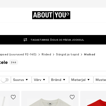
ABOUT
YOU
TAGASTAMISE ÕIGUS 30 PÄEVA JOOKSUL
apsed (suurused 92-140)
Riided
Särgid ja topid
Maikad
tele
246
s
Suurus
Värv
Bränd
Materjal
Muste