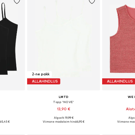
2-ne pakk
ALLAHINDLUS
ALLAHINDLUS
LMTD
WE 
Topp 'NOVE'
13,90 €
Alat
Algselt: 19,99 €
Algse
-128, 134-140
Saadaval erinevates suurustes
:
5,45 €
Viimane madalaim hind:
6,95 €
Viimane mad
vi
Lisa ostukorvi
Lisa 