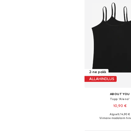
2-ne pakk
ALLAHINDLUS
ABOUT YOU
Topp 'Alena'
10,90 €
Algselt: 14,90 €
Saadaolevad suurused: 122
Viimane madalaim hind
Lisa ostukor