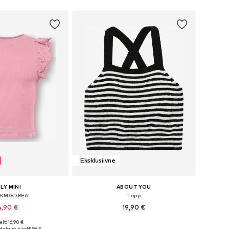
Eksklusiivne
LY MINI
ABOUT YOU
'KMGDREA'
Topp
4,90 €
19,90 €
lt: 16,90 €
Saadaolevad suurused: 92, 98, 104, 110, 116
Saadaolevad suurused: 122-128, 134-140, 146-152
alaim hind:
5,96 €