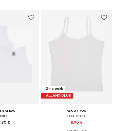
nevates suurustes
Saadaolevad suurused: 122-128, 134-140, 146-152, 158-164
ostukorvi
Lisa ostukorvi
2-ne pakk
ALLAHINDLUS
T BATEAU
ABOUT YOU
Särk
Topp 'Alena'
1,90 €
8,90 €
Algselt: 14,90 €