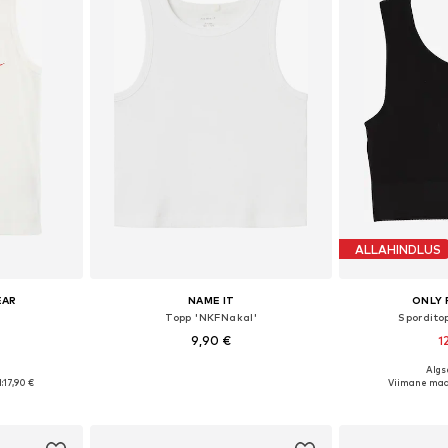
ALLAHINDLUS
EAR
NAME IT
ONLY 
Topp 'NKFNakal'
Spordito
9,90 €
1
+
2
Algse
uurustes
Saadaolevad suurused: 122-128, 134-140, 158-164
:
17,90 €
Viimane mad
vi
Lisa ostukorvi
Lisa 