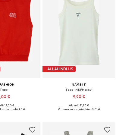
ALLAHINDLUS
FASHION
NAME IT
Topp
Topp 'NKFHaisy'
,00 €
9,90 €
lt: 17,00 €
Algselt: 11,90 €
Saadaolevad suurused: 110-116, 122-128, 134-140
Saadaolevad suurused: 122-128, 134-140
alaim hind:
6,40 €
Viimane madalaim hind:
8,01 €
ostukorvi
Lisa ostukorvi