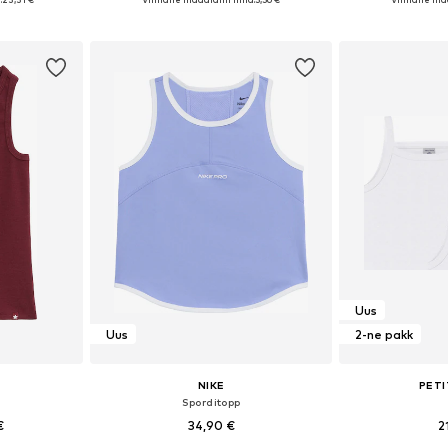
vi
Lisa ostukorvi
Lisa 
Uus
Uus
2-ne pakk
NIKE
PETI
Sporditopp
€
34,90 €
2