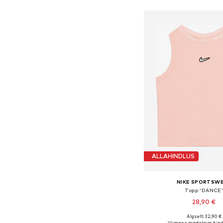
ALLAHINDLUS
NIKE SPORTSW
Topp 'DANCE
28,90 €
Algselt: 32,90 €
Viimane madalaim hind