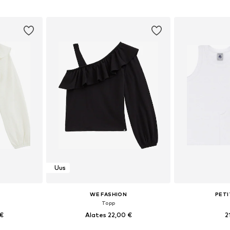
uurustes
Saadaval erinevates suurustes
Saadaval eri
vi
Lisa ostukorvi
Lisa 
Uus
WE FASHION
PETI
Topp
 €
Alates 22,00 €
2