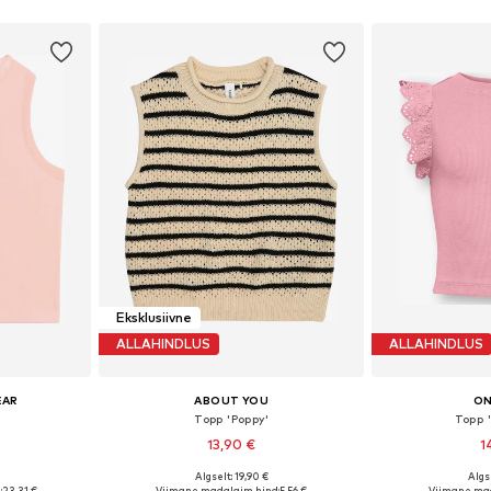
Eksklusiivne
ALLAHINDLUS
ALLAHINDLUS
EAR
ABOUT YOU
ON
'
Topp 'Poppy'
Topp 
13,90 €
1
Algselt: 19,90 €
Algse
Saadaolevad suurused: 128-138, 138-147, 147-158, 158-170
Saadaolevad suurused: 122-128, 134-140, 146-152
:
23,31 €
Viimane madalaim hind:
5,56 €
Viimane mad