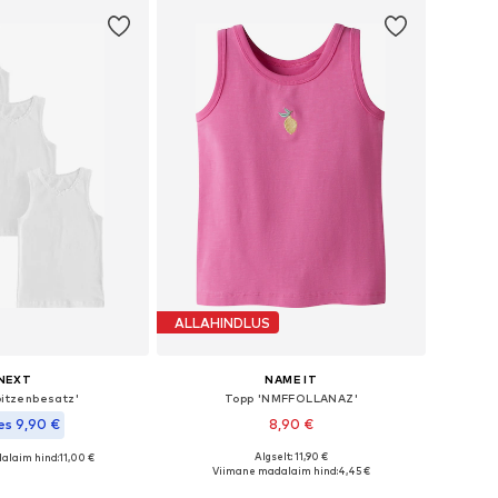
ALLAHINDLUS
NEXT
NAME IT
pitzenbesatz'
Topp 'NMFFOLLANAZ'
es 9,90 €
8,90 €
Algselt: 11,90 €
alaim hind:
11,00 €
Saadaolevad suurused: 92, 98, 104, 122-128
nevates suurustes
Viimane madalaim hind:
4,45 €
Lisa ostukorvi
ostukorvi