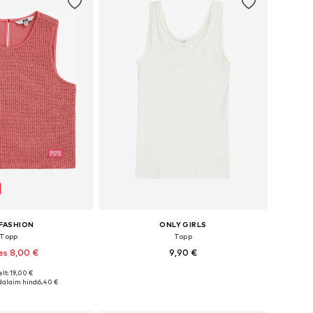
FASHION
ONLY GIRLS
Topp
Topp
es 8,00 €
9,90 €
lt: 19,00 €
Saadaolevad suurused: 110-116, 122-128, 134-140, 158-164
Saadaolevad suurused: 110-116, 122-128
alaim hind:
6,40 €
ostukorvi
Lisa ostukorvi