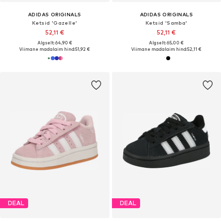
ADIDAS ORIGINALS
ADIDAS ORIGINALS
Ketsid 'Gazelle'
Ketsid 'Samba'
52,11 €
52,11 €
Algselt: 64,90 €
Algselt: 65,00 €
Viimane madalaim hind:
51,92 €
Viimane madalaim hind:
52,11 €
DEAL
DEAL