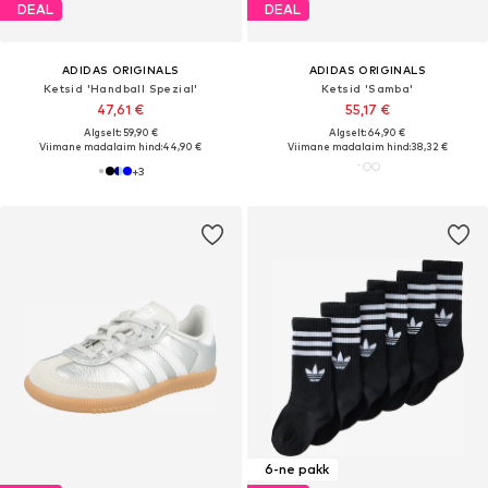
DEAL
DEAL
ADIDAS ORIGINALS
ADIDAS ORIGINALS
Ketsid 'Handball Spezial'
Ketsid 'Samba'
47,61 €
55,17 €
Algselt: 59,90 €
Algselt: 64,90 €
Viimane madalaim hind:
44,90 €
Viimane madalaim hind:
38,32 €
+
3
6-ne pakk