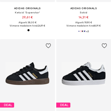
ADIDAS ORIGINALS
ADIDAS ORIGINALS
Ketsid 'Superstar'
Sokid
29,61 €
14,31 €
Algselt: 38,00 €
Algselt: 19,90 €
Viimane madalaim hind:
26,91 €
Viimane madalaim hind:
8,91 €
+
3
DEAL
DEAL