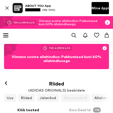
ABOUT YOU App
Mine äppi
(152 700)
Viimane suvine allahindlus: Pakkumised
15
H
42
MIN
40
S
kuni 60% allahindlusega
15
H
42
MIN
40
S
Viimane suvine allahindlus: Pakkumised kuni 60%
allahindlusega
Riided
(ADIDAS ORIGINALS) beebidele
Uus
Riided
Jalanõud
Aksessuaarid
Allahindlu
Kõik tooted
Sinu Deal'id
118