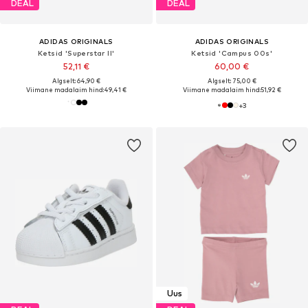
DEAL
DEAL
ADIDAS ORIGINALS
ADIDAS ORIGINALS
Ketsid 'Superstar II'
Ketsid 'Campus 00s'
52,11 €
60,00 €
Algselt: 64,90 €
Algselt: 75,00 €
Viimane madalaim hind:
49,41 €
Viimane madalaim hind:
51,92 €
+
3
Uus