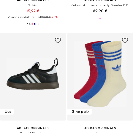
Sokid
Ketsid 'Adidas x Liberty Samba OG'
15,92 €
69,90 €
Viimane madalaim hind:
19,90 €
-20%
+
3
Uus
3-ne pakk
ADIDAS ORIGINALS
ADIDAS ORIGINALS
Ketsid 'Samba'
Sokid