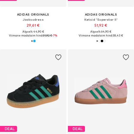
ADIDAS ORIGINALS
ADIDAS ORIGINALS
Jooksudress
Ketsid 'Superstar II'
29,61 €
51,92 €
Algselt: 44,90 €
Algselt: 64,90 €
Viimane madalaim hind:
31,92 €
-7%
Viimane madalaim hind:
38,43 €
DEAL
DEAL