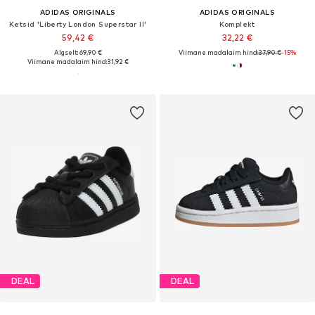
ADIDAS ORIGINALS
ADIDAS ORIGINALS
Ketsid 'Liberty London Superstar II'
Komplekt
59,42 €
32,22 €
Algselt: 69,90 €
Viimane madalaim hind:
37,90 €
-15%
Viimane madalaim hind:
31,92 €
DEAL
DEAL