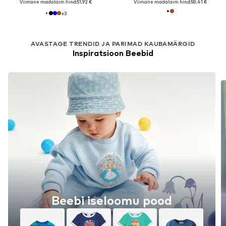
Viimane madalaim hind:
51,92 €
Viimane madalaim hind:
58,41 €
+
3
AVASTAGE TRENDID JA PARIMAD KAUBAMÄRGID
Inspiratsioon Beebid
Beebi iseloomu pood