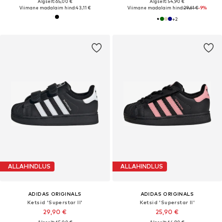
Algselt: 65,00 €
Algselt: 54,90 €
Viimane madalaim hind:
43,11 €
Viimane madalaim hind:
29,61 €
-9%
+
2
ALLAHINDLUS
ALLAHINDLUS
ADIDAS ORIGINALS
ADIDAS ORIGINALS
Ketsid 'Superstar II'
Ketsid 'Superstar II'
29,90 €
25,90 €