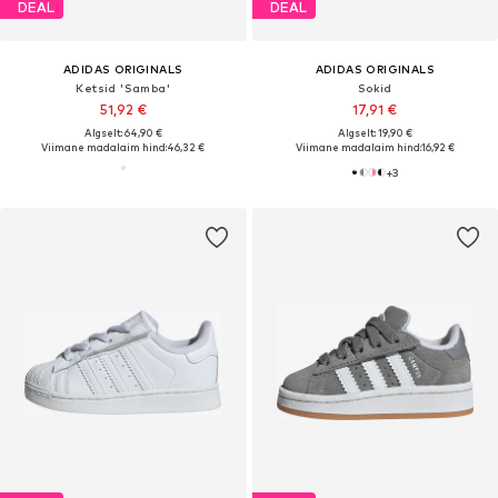
DEAL
DEAL
ADIDAS ORIGINALS
ADIDAS ORIGINALS
Ketsid 'Samba'
Sokid
51,92 €
17,91 €
Algselt: 64,90 €
Algselt: 19,90 €
Viimane madalaim hind:
46,32 €
Viimane madalaim hind:
16,92 €
+
3