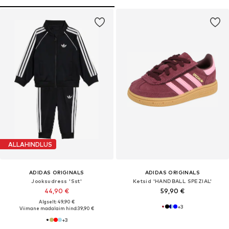
ALLAHINDLUS
ADIDAS ORIGINALS
ADIDAS ORIGINALS
Jooksudress 'Sst'
Ketsid 'HANDBALL SPEZIAL'
44,90 €
59,90 €
Algselt: 49,90 €
+
3
Viimane madalaim hind:
39,90 €
+
3