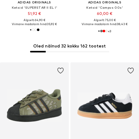
ADIDAS ORIGINALS
ADIDAS ORIGINALS
Ketsid 'SUPERSTAR II EL I'
Ketsid 'Campus 00s'
51,92 €
60,00 €
Algselt: 64,90 €
Algselt: 75,00 €
Viimane madalaim hind:
35,92 €
Viimane madalaim hind:
38,43 €
+
3
Oled näinud 32 kokku 162 tootest