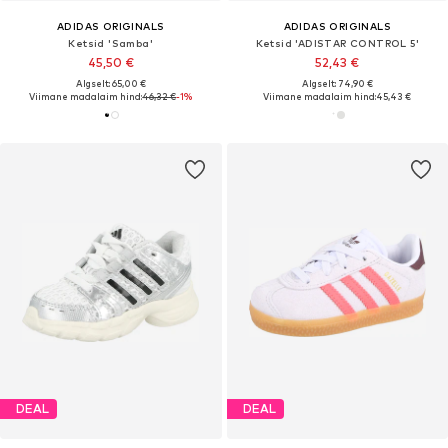
ADIDAS ORIGINALS
ADIDAS ORIGINALS
Ketsid 'Samba'
Ketsid 'ADISTAR CONTROL 5'
45,50 €
52,43 €
Algselt: 65,00 €
Algselt: 74,90 €
Viimane madalaim hind:
46,32 €
-1%
Viimane madalaim hind:
45,43 €
DEAL
DEAL