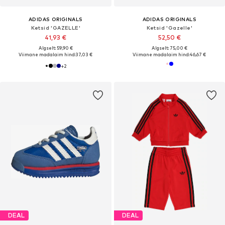
ADIDAS ORIGINALS
ADIDAS ORIGINALS
Ketsid 'GAZELLE'
Ketsid 'Gazelle'
41,93 €
52,50 €
Algselt: 59,90 €
Algselt: 75,00 €
Viimane madalaim hind:
37,03 €
Viimane madalaim hind:
46,67 €
+
2
DEAL
DEAL