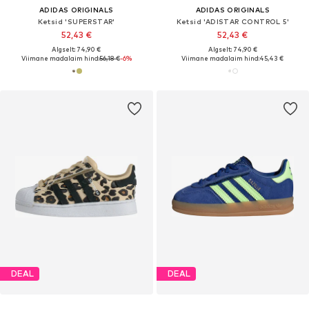
ADIDAS ORIGINALS
ADIDAS ORIGINALS
Ketsid 'SUPERSTAR'
Ketsid 'ADISTAR CONTROL 5'
52,43 €
52,43 €
Algselt: 74,90 €
Algselt: 74,90 €
Viimane madalaim hind:
56,18 €
-6%
Viimane madalaim hind:
45,43 €
DEAL
DEAL