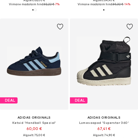
Algselt: 65,00 €
Algselt: 64,90 €
Viimane madalaim hind:
32,22 €
-7%
Viimane madalaim hind:
30,32 €
-14%
DEAL
DEAL
ADIDAS ORIGINALS
ADIDAS ORIGINALS
Ketsid 'Handball Spezial'
Lumesaapad 'Superstar 360'
60,00 €
67,41 €
Algselt: 75,00 €
Algselt: 74,90 €