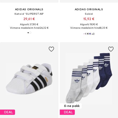
ADIDAS ORIGINALS
ADIDAS ORIGINALS
Ketsid 'SUPERSTAR'
Sokid
29,61 €
15,92 €
Algselt: 37,90 €
Algselt: 19,90 €
Viimane madalaim hind:
26,32 €
Viimane madalaim hind:
8,33 €
+
3
6-ne pakk
DEAL
DEAL