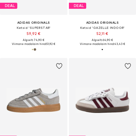
DEAL
DEAL
ADIDAS ORIGINALS
ADIDAS ORIGINALS
Ketsid 'SUPERSTAR'
Ketsid 'GAZELLE INDOOR'
59,92 €
52,11 €
Algselt: 74,90 €
Algselt: 64,90 €
Viimane madalaim hind:
51,92 €
Viimane madalaim hind:
43,43 €