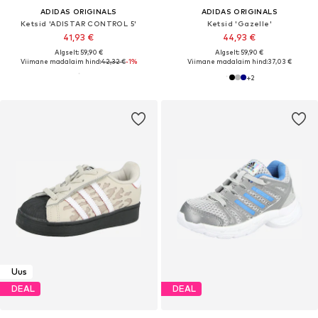
ADIDAS ORIGINALS
ADIDAS ORIGINALS
Ketsid 'ADISTAR CONTROL 5'
Ketsid 'Gazelle'
41,93 €
44,93 €
Algselt: 59,90 €
Algselt: 59,90 €
Viimane madalaim hind:
42,32 €
-1%
Viimane madalaim hind:
37,03 €
+
2
Uus
DEAL
DEAL