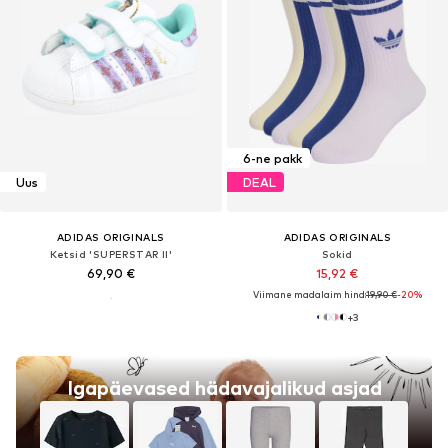
6-ne pakk
Uus
DEAL
ADIDAS ORIGINALS
ADIDAS ORIGINALS
Ketsid 'SUPERSTAR II'
Sokid
69,90 €
15,92 €
Viimane madalaim hind:
19,90 €
-20%
+
3
Igapäevased hädavajalikud asjad