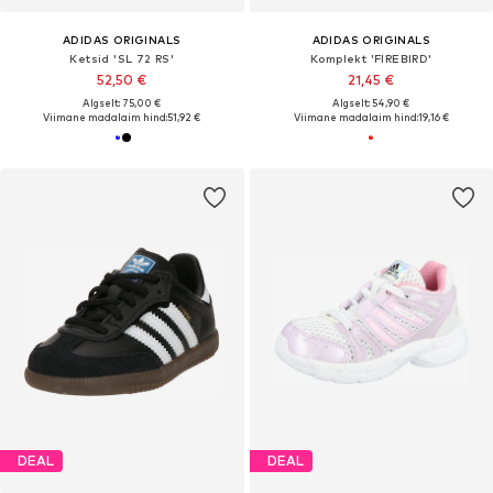
ADIDAS ORIGINALS
ADIDAS ORIGINALS
Ketsid 'SL 72 RS'
Komplekt 'FIREBIRD'
52,50 €
21,45 €
Algselt: 75,00 €
Algselt: 54,90 €
Viimane madalaim hind:
51,92 €
Viimane madalaim hind:
19,16 €
DEAL
DEAL