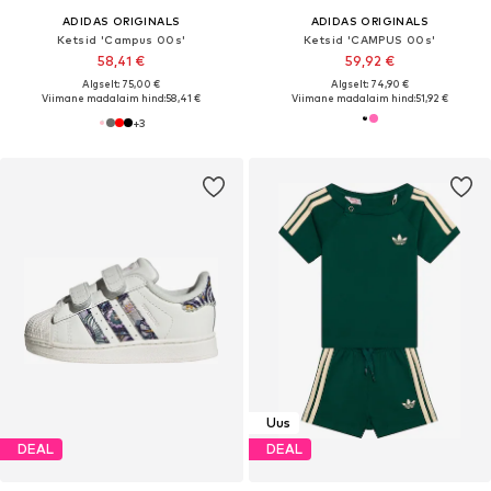
ADIDAS ORIGINALS
ADIDAS ORIGINALS
Ketsid 'Campus 00s'
Ketsid 'CAMPUS 00s'
58,41 €
59,92 €
Algselt: 75,00 €
Algselt: 74,90 €
Viimane madalaim hind:
58,41 €
Viimane madalaim hind:
51,92 €
+
3
Uus
DEAL
DEAL