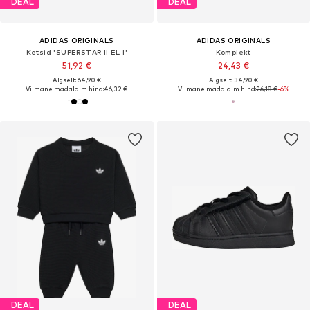
DEAL
DEAL
ADIDAS ORIGINALS
ADIDAS ORIGINALS
Ketsid 'SUPERSTAR II EL I'
Komplekt
51,92 €
24,43 €
Algselt: 64,90 €
Algselt: 34,90 €
Viimane madalaim hind:
46,32 €
Viimane madalaim hind:
26,18 €
-6%
DEAL
DEAL