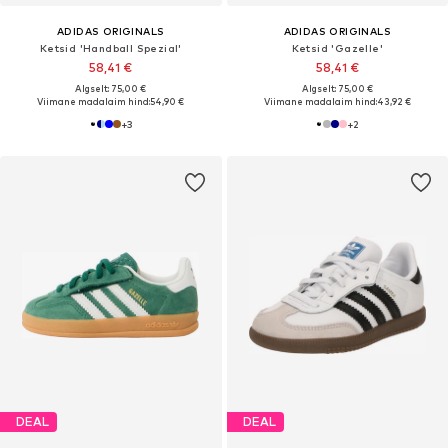
ADIDAS ORIGINALS
ADIDAS ORIGINALS
Ketsid 'Handball Spezial'
Ketsid 'Gazelle'
58,41 €
58,41 €
Algselt: 75,00 €
Algselt: 75,00 €
Viimane madalaim hind:
54,90 €
Viimane madalaim hind:
43,92 €
+
3
+
2
DEAL
DEAL