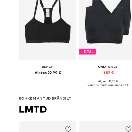
DEAL
BENCH
ONLY GIRLS
Alates 22,99 €
11,82 €
Algselt: 15,90 €
Saadaolevad suurused: 146-152, 158-164, 170-176, 182
Saadaolevad 
Viimane madalaim hind:
9,52 €
Lisa ostukorvi
Lisa ostukorvi
ROHKEM ANTUD BRÄNDILT
LMTD