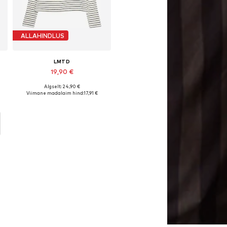
ALLAHINDLUS
LMTD
19,90 €
Algselt: 24,90 €
suurused: 122-128, 134-140, 146-152, 158-164
Saadaval erinevates suurustes
Viimane madalaim hind:
17,91 €
Lisa ostukorvi
D