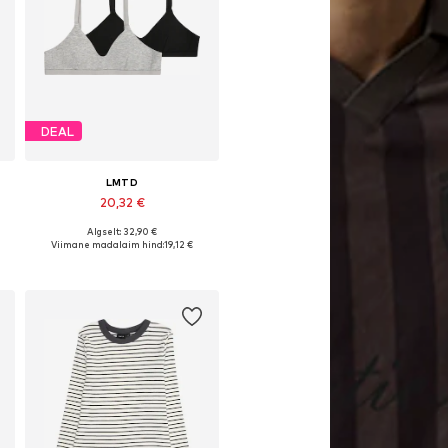
DEAL
LMTD
20,32 €
Algselt: 32,90 €
0
Saadaolevad suurused: 122-128
Viimane madalaim hind:
19,12 €
Lisa ostukorvi