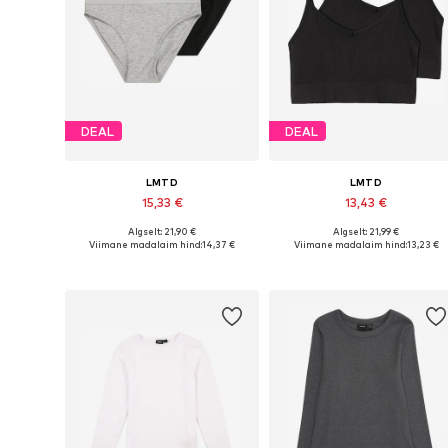
DEAL
DEAL
LMTD
LMTD
15,33 €
13,43 €
Algselt: 21,90 €
Algselt: 21,99 €
Saadaolevad suurused: 122-128
Saadaolevad suurused: 134-14
Viimane madalaim hind:
14,37 €
Viimane madalaim hind:
13,23 €
Lisa ostukorvi
Lisa ostukorvi