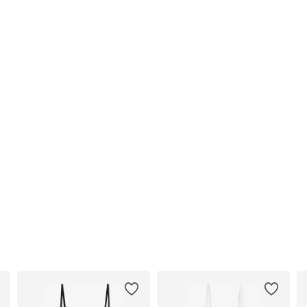
Toote nr.
LMT30