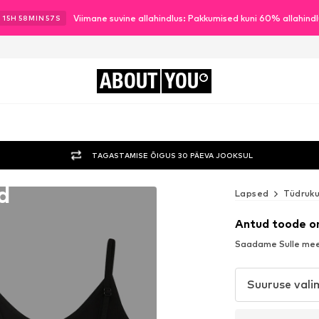
Viimane suvine allahindlus: Pakkumised kuni 60% allahind
15
H
58
MIN
54
S
ABOUT
YOU
TAGASTAMISE ÕIGUS 30 PÄEVA JOOKSUL
d
Lapsed
Tüdruk
Antud toode o
Saadame Sulle meel
Suuruse vali