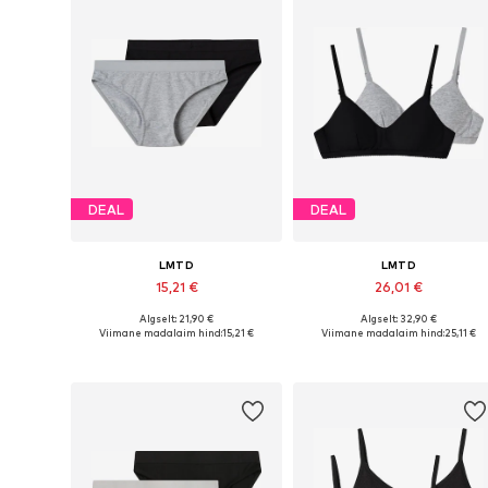
DEAL
DEAL
LMTD
LMTD
15,21 €
26,01 €
Algselt: 21,90 €
Algselt: 32,90 €
Saadaolevad suurused: 134-140, 146-152, 158-164, 170-176
Saadaolevad 
Viimane madalaim hind:
15,21 €
Viimane madalaim hind:
25,11 €
Lisa ostukorvi
Lisa ostukorvi