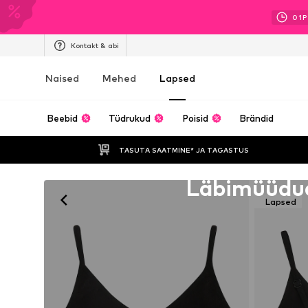
01
P
Kontakt & abi
Naised
Mehed
Lapsed
Beebid
Tüdrukud
Poisid
Brändid
TASUTA SAATMINE* JA TAGASTUS 
Kahjuks välja müüdud
Läbimüüdu
Lapsed