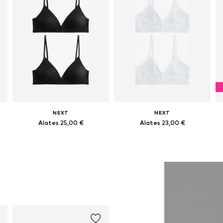
NEXT
NEXT
Alates 25,00 €
Alates 23,00 €
+
1
suurused: 122-128, 134-140, 146-152, 158-164
Saadaval erinevates suurustes
Saadaval erinevates suurustes
Lisa ostukorvi
Lisa ostukorvi