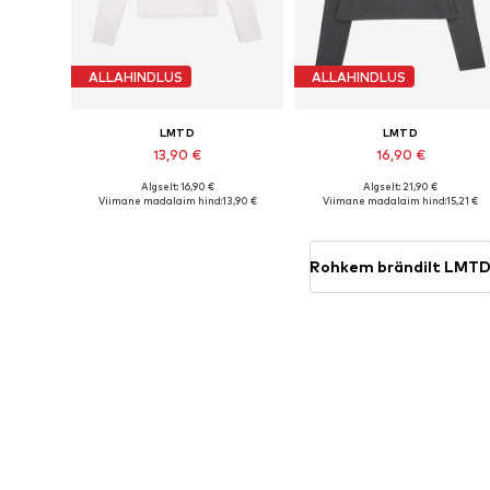
ALLAHINDLUS
ALLAHINDLUS
LMTD
LMTD
13,90 €
16,90 €
Algselt: 16,90 €
Algselt: 21,90 €
Saadaval erinevates suurustes
Saadaolevad 
Viimane madalaim hind:
13,90 €
Viimane madalaim hind:
15,21 €
Lisa ostukorvi
Lisa ostukorvi
Rohkem brändilt LMT