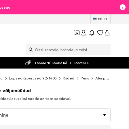
lusega
EE
ET
TASUMINE KAUBA KÄTTESAAMISEL
ud
Lapsed (suurused 92-140)
Riided
Pesu
Aluspesu
LMTD
n väljamüüdud
detuletuse kui toode on taas saadaval.
mine