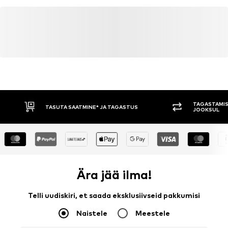
TAGASTAMIS
TASUTA SAATMINE* JA TAGASTUS
JOOKSUL
Ära jää ilma!
Telli uudiskiri, et saada eksklusiivseid pakkumisi
Naistele
Meestele