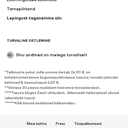
Tarnepiirkond
Lepingust taganemine siin
TURVALINE OSTLEMINE
Sinu andmed on meiega turvaliselt
*Tellimuste puhul, mille summa ületab 24,90 €, on
kohaletoimetamine kogumispunktidesse tasuta; muudel juhtudel
kehtivad & teenustasud 4,50 €.
**Viimase 30 päeva madalaim hind enne hinnaalandust.
****Tasuta kõigist Eesti võrkudest. Välismaalt helistamisel võivad
rakendada tasud.
******Kõik hinnad sisaldavad käibemaksu.
Meie kohta
Press
Tööpakkumised