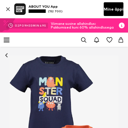
ABOUT YOU App
Mine äppi
(152 700)
Viimane suvine allahindlus:
02
P
09
H
33
MIN
48
S
Pakkumised kuni 60% allahindlusega