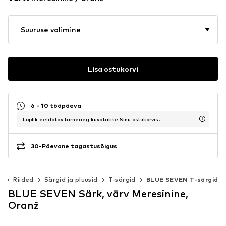
Suuruse valimine
Lisa ostukorvi
6 - 10 tööpäeva
Lõplik eeldatav tarneaeg kuvatakse Sinu ostukorvis.
30-Päevane tagastusõigus
)
Riided
Särgid ja pluusid
T-särgid
BLUE SEVEN T-särgid
BLUE SEVEN Särk, värv Meresinine,
Oranž