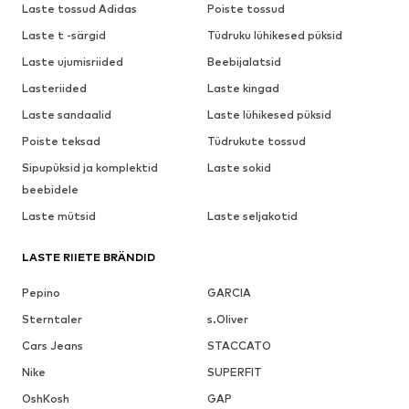
Laste tossud Adidas
Poiste tossud
Laste t -särgid
Tüdruku lühikesed püksid
Laste ujumisriided
Beebijalatsid
Lasteriided
Laste kingad
Laste sandaalid
Laste lühikesed püksid
Poiste teksad
Tüdrukute tossud
Sipupüksid ja komplektid
Laste sokid
beebidele
Laste mütsid
Laste seljakotid
LASTE RIIETE BRÄNDID
Pepino
GARCIA
Sterntaler
s.Oliver
Cars Jeans
STACCATO
Nike
SUPERFIT
OshKosh
GAP