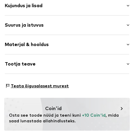
Kujundus ja lisad
Trükitud motiiv
Suurus ja istuvus
Trikotaažriie
Ümmargune kaelus
Pakend: 2-ne pakk
Tepitud ääris
Materjal & hooldus
Varruka pikkus: Veerandpikkusega varrukas
Riba- / kootud soonikkrae
Istuvus: Normaalne tegumood
Toon toonis õmblused
Materjal: 100% Puuvill
Tootja teave
Pehme materjal
Päritoluriik: Bangladesh
Peidupaik
Heinrich Obermeyer GmbH & Co KG
Heinrich Obermeyer GmbH & Co KG
Toote nr.
BSE5456001000001
Teata õigusalasest murest
87534 Oberstaufen
DE
burger@blueseven.com
Coin'id
Osta see toode nüüd ja teeni kuni 
+10 Coin'id
, mida 
saad lunastada allahindlusteks.