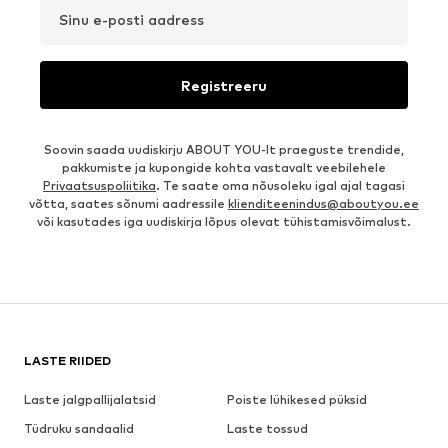
Sinu e-posti aadress
Registreeru
Soovin saada uudiskirju ABOUT YOU-lt praeguste trendide,
pakkumiste ja kupongide kohta vastavalt veebilehele
Privaatsuspoliitika
. Te saate oma nõusoleku igal ajal tagasi
võtta, saates sõnumi aadressile
klienditeenindus@aboutyou.ee
või kasutades iga uudiskirja lõpus olevat tühistamisvõimalust.
LASTE RIIDED
Laste jalgpallijalatsid
Poiste lühikesed püksid
Tüdruku sandaalid
Laste tossud