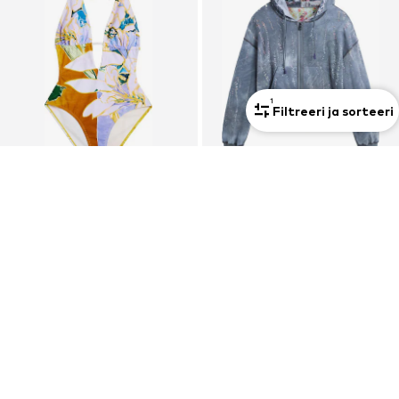
1
Filtreeri ja sorteeri
DEAL
Uus
DESIGUAL
DESIGUAL
Kolmnurk Ujumistrikoo
Dressipluus
43,17 €
149,00 €
Algselt: 79,95 €
Viimane madalaim hind:
43,17 €