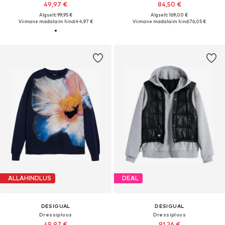
49,97 €
84,50 €
Algselt: 99,95 €
Algselt: 169,00 €
Viimane madalaim hind:
44,97 €
Viimane madalaim hind:
76,05 €
ALLAHINDLUS
DEAL
DESIGUAL
DESIGUAL
Dressipluus
Dressipluus
49,97 €
91,26 €