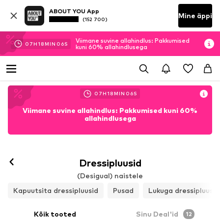
ABOUT YOU App
Mine äppi
(152 700)
Viimane suvine allahindlus: Pakkumised
07
H
18
MIN
05
S
kuni 60% allahindlusega
07
H
18
MIN
05
S
Viimane suvine allahindlus: Pakkumised kuni 60%
allahindlusega
Dressipluusid
(Desigual) naistele
Kapuutsita dressipluusid
Pusad
Lukuga dressipluusid
Kõik tooted
Sinu Deal'id
12