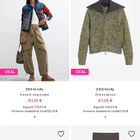
DEAL
DEAL
DESIGUAL
DESIGUAL
Kevad-sügisjope
Dressipluus
161,10 €
67,05 €
Algselt: 179,00 €
Algselt: 149,00 €
Viimane madalaim hind:
152,15 €
Viimane madalaim hind:
67,05 €