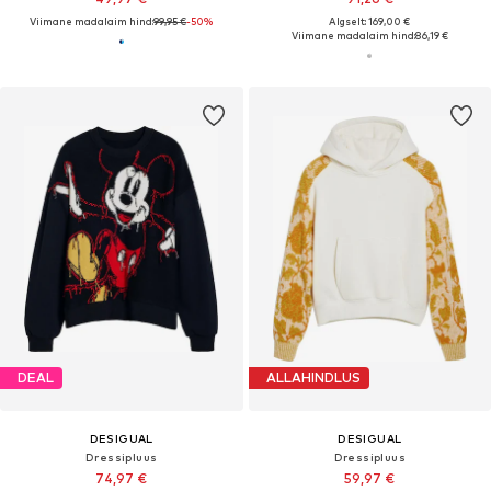
Viimane madalaim hind:
99,95 €
-50%
Algselt: 169,00 €
Viimane madalaim hind:
86,19 €
DEAL
ALLAHINDLUS
DESIGUAL
DESIGUAL
Dressipluus
Dressipluus
74,97 €
59,97 €