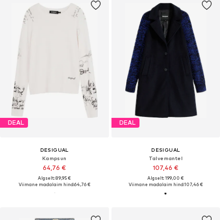
DEAL
DEAL
DESIGUAL
DESIGUAL
Kampsun
Talvemantel
64,76 €
107,46 €
Algselt: 89,95 €
Algselt: 199,00 €
Viimane madalaim hind:
64,76 €
Viimane madalaim hind:
107,46 €