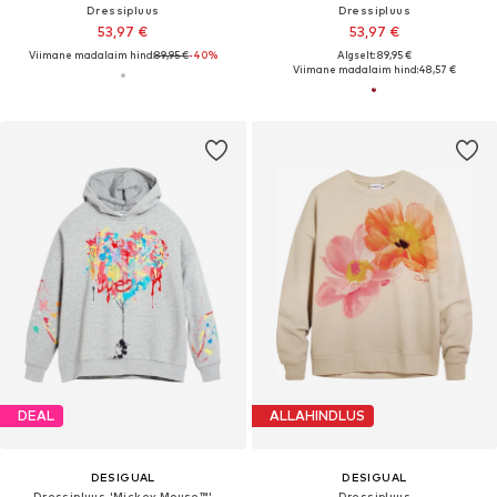
Dressipluus
Dressipluus
53,97 €
53,97 €
Viimane madalaim hind:
89,95 €
-40%
Algselt: 89,95 €
Viimane madalaim hind:
48,57 €
DEAL
ALLAHINDLUS
DESIGUAL
DESIGUAL
Dressipluus 'Mickey Mouse™'
Dressipluus