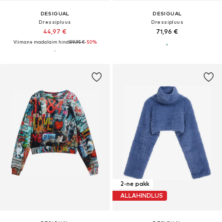
DESIGUAL
DESIGUAL
Dressipluus
Dressipluus
44,97 €
71,96 €
Viimane madalaim hind:
89,95 €
-50%
2-ne pakk
ALLAHINDLUS