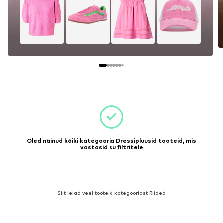
Oled näinud kõiki kategooria Dressipluusid tooteid, mis
vastasid su filtritele
Siit leiad veel tooteid kategooriast Riided