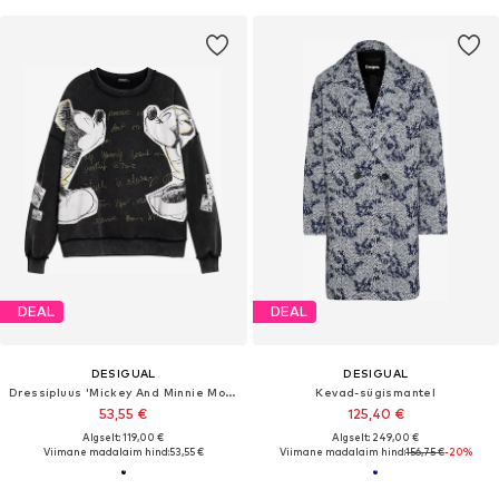
DEAL
DEAL
DESIGUAL
DESIGUAL
Dressipluus 'Mickey And Minnie Mouse™'
Kevad-sügismantel
53,55 €
125,40 €
Algselt: 119,00 €
Algselt: 249,00 €
Viimane madalaim hind:
53,55 €
Viimane madalaim hind:
156,75 €
-20%