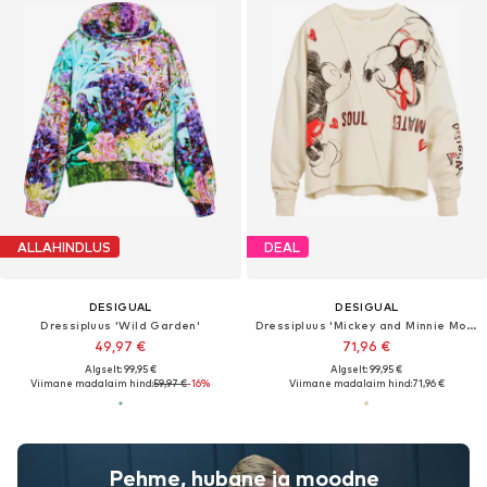
ALLAHINDLUS
DEAL
DESIGUAL
DESIGUAL
Dressipluus 'Wild Garden'
Dressipluus 'Mickey and Minnie Mouse™'
49,97 €
71,96 €
Algselt: 99,95 €
Algselt: 99,95 €
Viimane madalaim hind:
59,97 €
-16%
Viimane madalaim hind:
71,96 €
Pehme, hubane ja moodne