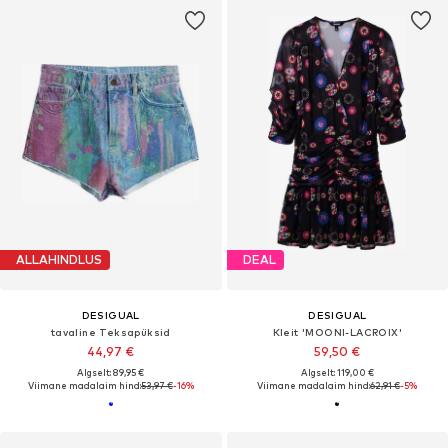
ALLAHINDLUS
DEAL
DESIGUAL
DESIGUAL
tavaline Teksapüksid
Kleit 'MOONI-LACROIX'
44,97 €
59,50 €
Algselt: 89,95 €
Algselt: 119,00 €
Viimane madalaim hind:
53,97 €
-16%
Viimane madalaim hind:
62,91 €
-5%