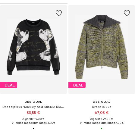
DEAL
DEAL
DESIGUAL
DESIGUAL
Dressipluus 'Mickey And Minnie Mouse™'
Dressipluus
53,55 €
67,05 €
Algselt: 119,00 €
Algselt: 149,00 €
Viimane madalaim hind:
53,55 €
Viimane madalaim hind:
67,05 €