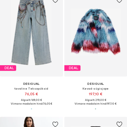
DEAL
DEAL
DESIGUAL
DESIGUAL
tavaline Teksapüksid
Kevad-sügisjope
76,05 €
197,10 €
Algselt: 169,00 €
Algselt: 219,00 €
Viimane madalaim hind:
76,05 €
Viimane madalaim hind:
197,10 €