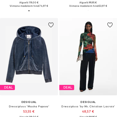
Algselt: 119,00 €
Algselt: 99,95 €
Viimane madalaim hind:
74,97 €
Viimane madalaim hind:
53,97 €
DEAL
DEAL
DESIGUAL
DESIGUAL
Dressipluus 'Masha Popova'
Dressipluus 'by Mr. Christian Lacroix'
53,55 €
48,57 €
Algselt: 119,00 €
Algselt: 89,95 €