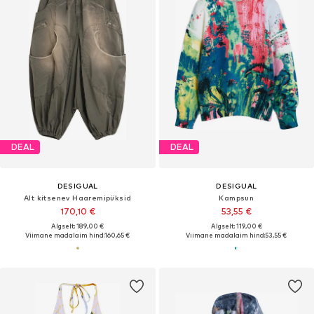
DEAL
DEAL
DESIGUAL
DESIGUAL
Alt kitsenev Haaremipüksid
Kampsun
170,10 €
53,55 €
Algselt: 189,00 €
Algselt: 119,00 €
Viimane madalaim hind:
160,65 €
Viimane madalaim hind:
53,55 €